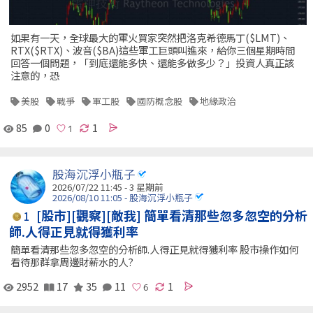
如果有一天，全球最大的軍火買家突然把洛克希德馬丁($LMT)、
RTX($RTX)、波音($BA)這些軍工巨頭叫進來，給你三個星期時間
回答一個問題，「到底還能多快、還能多做多少？」投資人真正該
注意的，恐
美股
戰爭
軍工股
國防概念股
地緣政治
85
0
1
股海沉浮小瓶子
2026/07/22 11:45 - 3 星期前
2026/08/10 11:05 - 股海沉浮小瓶子
[股市][觀察][敵我] 簡單看清那些忽多忽空的分析
1
師.人得正見就得獲利率
簡單看清那些忽多忽空的分析師.人得正見就得獲利率 股市操作如何
看待那群拿周邊財薪水的人?
2952
17
35
11
1