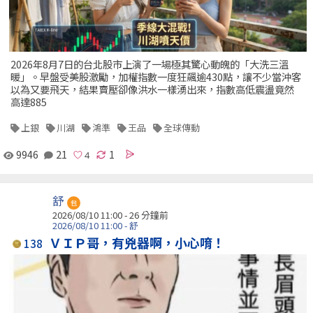
2026年8月7日的台北股市上演了一場極其驚心動魄的「大洗三溫
暖」。早盤受美股激勵，加權指數一度狂飆逾430點，讓不少當沖客
以為又要飛天，結果賣壓卻像洪水一樣湧出來，指數高低震盪竟然
高達885
上銀
川湖
鴻準
王品
全球傳動
9946
21
1
舒
包
2026/08/10 11:00 -
26 分鐘前
2026/08/10 11:00 - 舒
ＶＩＰ哥，有兇器啊，小心唷！
138