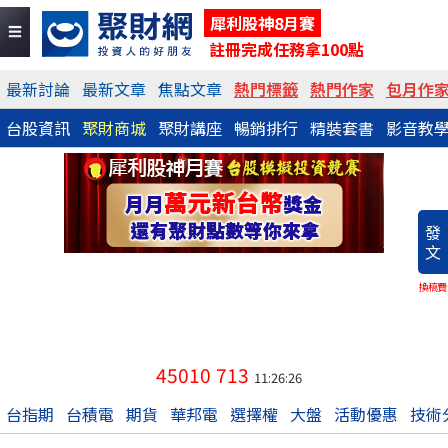
犀利股神8月賽
註冊完成任務拿100點
最新討論
最新文章
焦點文章
熱門標籤
熱門作家
包月作
台股資訊
聚財商城
聚財講座
暢銷排行
精裝套書
影音教
發
文
換稿費
45010
713
11:26:26
台指期
台積電
期貨
華邦電
選擇權
大盤
活動優惠
技術