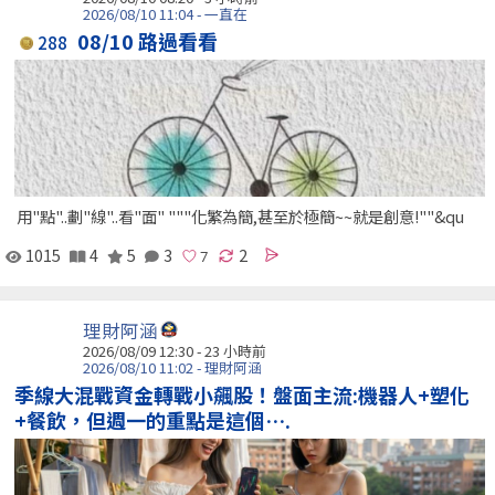
2026/08/10 11:04 - 一直在
08/10 路過看看
288
用"點"..劃"線"..看"面" """化繁為簡,甚至於極簡~~就是創意!""&qu
1015
4
5
3
2
理財阿涵
2026/08/09 12:30 -
23 小時前
2026/08/10 11:02 - 理財阿涵
季線大混戰資金轉戰小飆股！盤面主流:機器人+塑化
+餐飲，但週一的重點是這個….