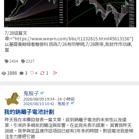
7/28這篇文
章:="https://www.wearn.com/bbs/t1232815.html#5613156"]
以基礎黃鯨線看聯發科 因為7/26有同學問,7/28跌停,我就作作功課,
當
2454
2327
1886
3
1
鬼股子
2026/08/09 19:34 -
16 小時前
2026/08/10 10:42 - 鬼股子
我的鈉離子電池計劃
昨天我在本欄目發表一篇文章，談到鈉離子電池的未來性以及遠
景，引來許多網友的關注與反響。在此我先表示感謝。 其實我昨天
說過，我參與並且運作這項目已經有3年多的時間。對這電池我是傾
注全力要把它做