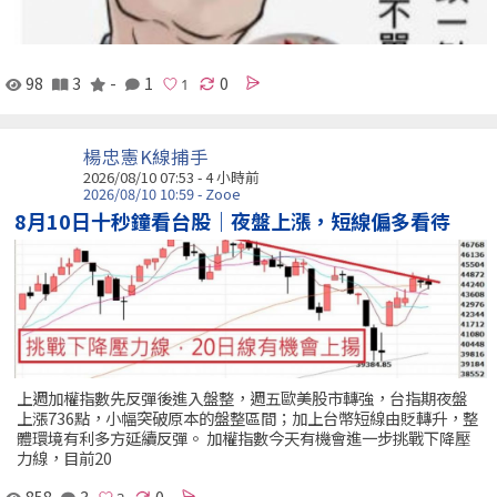
98
3
-
1
0
楊忠憲K線捕手
2026/08/10 07:53 -
4 小時前
2026/08/10 10:59 - Zooe
8月10日十秒鐘看台股｜夜盤上漲，短線偏多看待
上週加權指數先反彈後進入盤整，週五歐美股市轉強，台指期夜盤
上漲736點，小幅突破原本的盤整區間；加上台幣短線由貶轉升，整
體環境有利多方延續反彈。 加權指數今天有機會進一步挑戰下降壓
力線，目前20
858
3
0