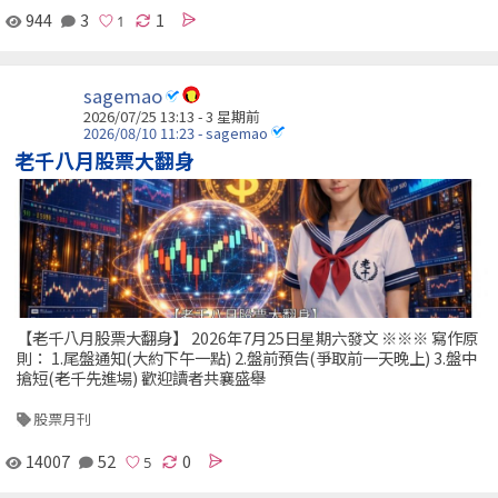
944
3
1
sagemao
2026/07/25 13:13 - 3 星期前
2026/08/10 11:23 - sagemao
老千八月股票大翻身
【老千八月股票大翻身】 2026年7月25日星期六發文 ※※※ 寫作原
則： 1.尾盤通知(大約下午一點) 2.盤前預告(爭取前一天晚上) 3.盤中
搶短(老千先進場) 歡迎讀者共襄盛舉
股票月刊
14007
52
0