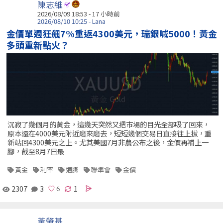
陳志維
2026/08/09 18:53 -
17 小時前
2026/08/10 10:25 - Lana
金價單週狂飆7%重返4300美元，瑞銀喊5000！黃金
多頭重新點火？
沉寂了幾個月的黃金，這幾天突然又把市場的目光全部吸了回來，
原本還在4000美元附近磨來磨去，短短幾個交易日直接往上拔，重
新站回4300美元之上。尤其美國7月非農公布之後，金價再補上一
腳，截至8月7日最
黃金
利率
通膨
聯準會
金價
2307
3
1
黃肇基