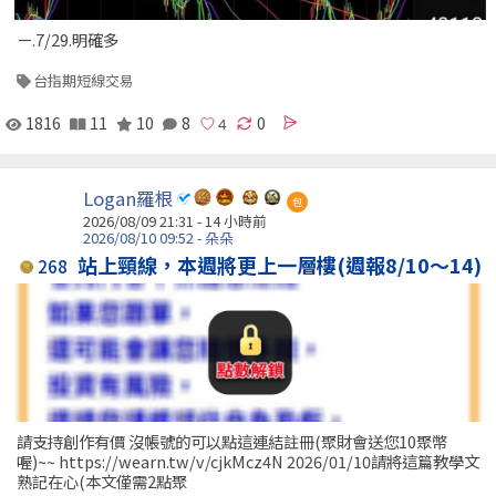
ㄧ.7/29.明確多
台指期短線交易
1816
11
10
8
0
Logan羅根
包
2026/08/09 21:31 -
14 小時前
2026/08/10 09:52 - 朵朵
站上頸線，本週將更上一層樓(週報8/10～14)
268
請支持創作有價 沒帳號的可以點這連結註冊(聚財會送您10聚幣
喔)~~ https://wearn.tw/v/cjkMcz4N 2026/01/10請將這篇教學文
熟記在心(本文僅需2點聚