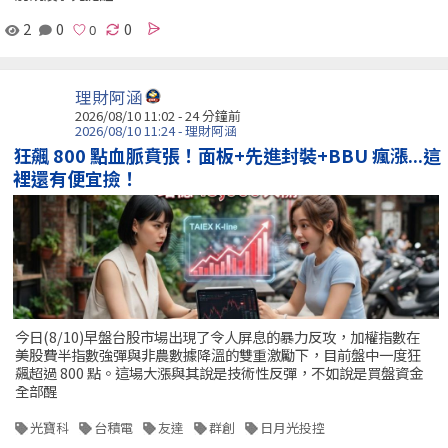
2
0
0
理財阿涵
2026/08/10 11:02 -
24 分鐘前
2026/08/10 11:24 - 理財阿涵
狂飆 800 點血脈賁張！面板+先進封裝+BBU 瘋漲...這
裡還有便宜撿！
今日(8/10)早盤台股市場出現了令人屏息的暴力反攻，加權指數在
美股費半指數強彈與非農數據降溫的雙重激勵下，目前盤中一度狂
飆超過 800 點。這場大漲與其說是技術性反彈，不如說是買盤資金
全部醒
光寶科
台積電
友達
群創
日月光投控