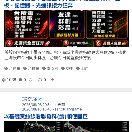
板、記憶體、光通訊接力狂奔
美股四大指數上周五全面走揚，費城半導體指數更大漲逾2%，帶動
亞洲股市今日同步轉強，台股今日開盤後多方氣
台達電
台積電
南亞科
友達
上詮
1038
0
0
瑞奇58
2026/08/06 20:54 - 4 天前
2026/08/10 10:48 - sanctuarygame
以基礎黃鯨線看聯發科(續)順便國巨