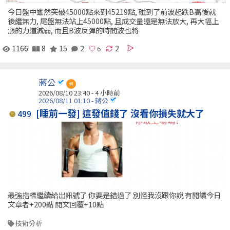
今日盤中雖然突破45000點來到45219點, 碰到了前波起跌B高後就
後繼無力, 尾盤無法站上45000點, 且成交量還是無法放大, 再大幅上
漲的力道減弱, 而且B波反彈的時間波也將
1166
8
15
2
2
蔣公
包
2026/08/10 23:40 -
4 小時前
2026/08/11 01:10 - 蔣公
[睡前一發] 這發值錢了 沒看你損失就大了
499
最強指標繼續給出訊號了 你要是錯過了 別怪我沒跟你說 有閱讀今日
文章者+200點 閱文回覆+10點
技術分析