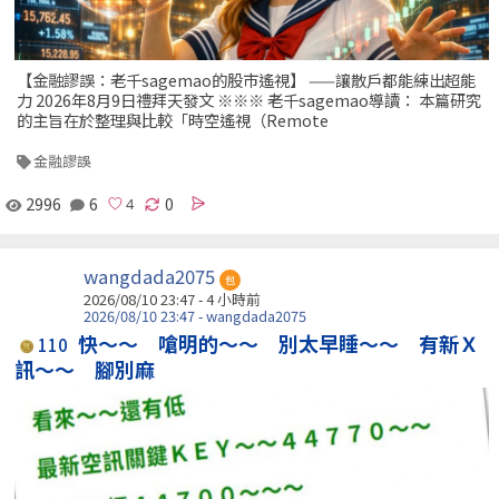
【金融謬誤：老千sagemao的股市遙視】 ——讓散戶都能練出超能
力 2026年8月9日禮拜天發文 ※※※ 老千sagemao導讀： 本篇研究
的主旨在於整理與比較「時空遙視（Remote
金融謬誤
2996
6
0
wangdada2075
包
2026/08/10 23:47 -
4 小時前
2026/08/10 23:47 - wangdada2075
快～～ 嗆明的～～ 別太早睡～～ 有新Ｘ
110
訊～～ 腳別麻