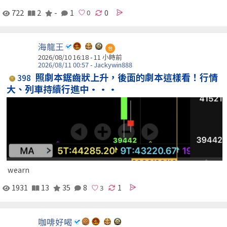
722
2
-
1
0
海龍王
包
2026/08/10 16:18 -
11 小時前
2026/08/11 00:57 - Jackywin888
照劇本鋸齒狀上升，後面的劇本這樣看！行情
398
大、列車持續行進中···
wearn
1931
13
35
8
1
咖啡好喝