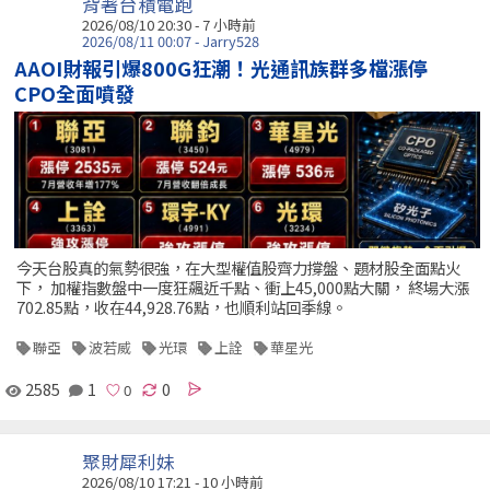
背著台積電跑
2026/08/10 20:30 -
7 小時前
2026/08/11 00:07 - Jarry528
AAOI財報引爆800G狂潮！光通訊族群多檔漲停
CPO全面噴發
今天台股真的氣勢很強，在大型權值股齊力撐盤、題材股全面點火
下， 加權指數盤中一度狂飆近千點、衝上45,000點大關， 終場大漲
702.85點，收在44,928.76點，也順利站回季線。
聯亞
波若威
光環
上詮
華星光
2585
1
0
聚財犀利妹
2026/08/10 17:21 -
10 小時前