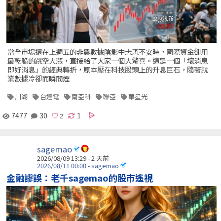
當全市場還在上週五的非農數據陰影中忐忑不安時，國際資金卻用
最乾脆的跳空大漲，直接給了大家一個大驚喜。這是一個「壞消息
即好消息」的經典轉折，原本壓在科技股頭上的升息巨石，隨著就
業數據冷卻而瞬間煙
川湖
台達電
南亞科
聯亞
華星光
7477
30
1
sagemao
2026/08/09 13:29 - 2 天前
2026/08/11 00:00 - sagemao
金融謬誤：老千sagemao的股市遙視