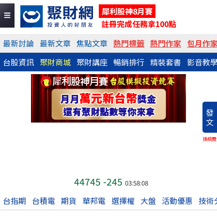
犀利股神8月賽
註冊完成任務拿100點
最新討論
最新文章
焦點文章
熱門標籤
熱門作家
包月作
台股資訊
聚財商城
聚財講座
暢銷排行
精裝套書
影音教
發
文
換稿費
44745
-245
03:58:08
台指期
台積電
期貨
華邦電
選擇權
大盤
活動優惠
技術