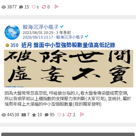
3877
15
0
股海沉浮小瓶子
2023/06/01 20:29 - 3 年多前
2026/08/10 23:17 - 股海沉浮小瓶子
近月 盤面中小型強勢股數量值高低記錄
350
因為大盤常常忽高忽低, 呼巄做台指的人,看大盤會傳染變成死空頭,
所以我很早就以上櫃指數的支撐壓力來判斷(大家可見), 並統計, 屬於
強勢年線上大漲幅的中小型個股數量(我的獨家發明)
44538
7
10
95
2