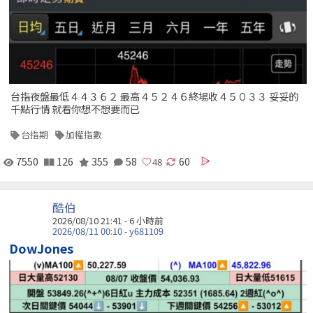
台指夜盤最低４４３６２ 最高４５２４６終場收４５０３３ 妥妥的
千點行情 就看你想不想要而已
台指期
加權指數
7550
126
355
58
60
酷伯
2026/08/10 21:41 -
6 小時前
2026/08/11 00:10 - y681109
DowJones