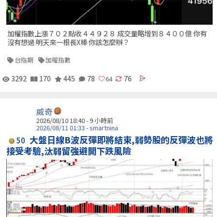
加權指數上漲７０２點收４４９２８ 成交量略增到８４００億 你有
沒有想過 明天來一根長X棒 你該怎麼辦？
台指期
加權指數
3292
170
445
78
76
威奇
2026/08/10 18:40 -
9 小時前
2026/08/11 01:33 - smartnina
大盤日線B波反彈即將結束,弱勢股的反彈波也將
50
接受考驗,汰弱留強避開下跌風險