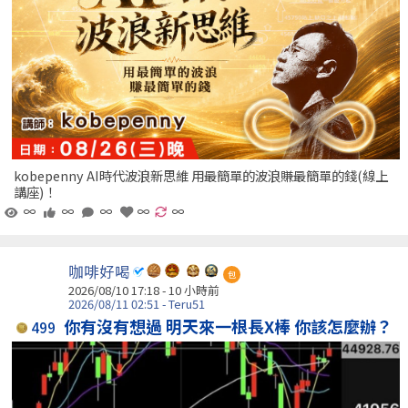
kobepenny AI時代波浪新思維 用最簡單的波浪賺最簡單的錢(線上
講座)！
∞
∞
∞
∞
∞
咖啡好喝
包
2026/08/10 17:18 -
10 小時前
2026/08/11 02:51 - Teru51
你有沒有想過 明天來一根長X棒 你該怎麼辦？
499