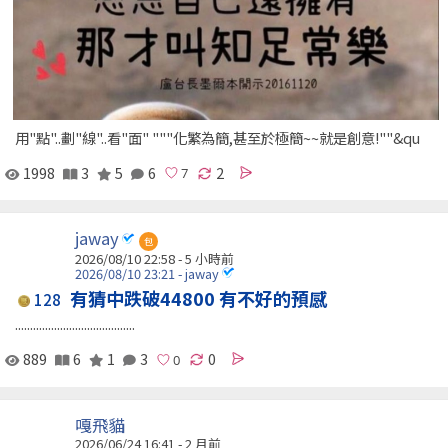
用"點"..劃"線"..看"面" """化繁為簡,甚至於極簡~~就是創意!""&qu
1998
3
5
6
2
jaway
包
2026/08/10 22:58 -
5 小時前
2026/08/10 23:21 - jaway
有猜中跌破44800 有不好的預感
128
........................................
889
6
1
3
0
嘎飛貓
2026/06/24 16:41 - 2 月前