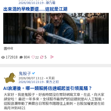
2026/08/10 23:19 - 康乃罄
出來混的早晚要還.....這就是江湖
圖中R
172918
804
5
鬼股子
2026/08/07 13:12 - 4 天前
2026/08/10 23:19 - 東方之初
AI浪潮後。哪一類股將迅速崛起並引領風騷？
大家好，我是鬼股子，好長時間沒在聚財網寫文章，在此，向大家
請安啦！ 最近一年多來，全球股市最熱門的話題就是AI人工智能。
這股浪潮帶動了美韓台日等股市蹭蹭往上衝刺。台股加權更是在前
兩月沖到4821