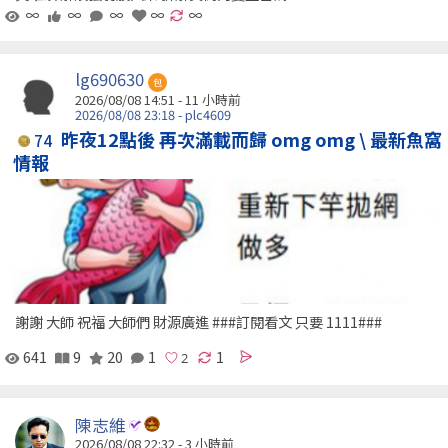
∞
∞
∞
∞
∞
lg690630
包
2026/08/08 14:51 -
11 小時前
2026/08/08 23:18 - plc4609
昨夜12點後 再次滿載而歸 omg omg \ 最新魚窩
74
情報
謝謝 大師 祝福 大師們 財源廣進 ###訂閱看文 只要 1111###
641
9
20
1
1
陳志維
2026/08/08 22:32 -
3 小時前