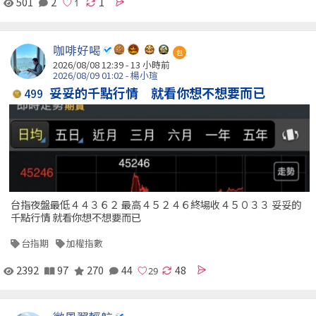
501
2
1
咖啡好喝
包
2026/08/08 12:39 -
13 小時前
2026/08/09 01:02 - 楊小瑄
妥妥的千點行情 就看你想不想要而已
499
台指夜盤最低４４３６２ 最高４５２４６終場收４５０３３ 妥妥的
千點行情 就看你想不想要而已
台指期
加權指數
2392
97
270
44
48