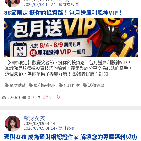
2026/08/04 12:27 - 聚財女孩
88節限定 挺你的投資路！包月送犀利股神VIP！
【88節限定】歡慶父親節，挺你的投資路！包月送犀利股神VIP！
無論你是想精進投資技巧的讀者，還是樂於分享交易心法的寫手，
這個88節，為你準備了專屬好康！ 🎁讀者好康：訂閱
聚財點數
犀利股神VIP
包月作家
活動優惠
22669
0
2
聚財女孩
2026/08/09 01:14 -
2026/08/09 01:14 - 聚財女孩
聚財女孩 成為聚財網認證作家 解鎖您的專屬福利與功