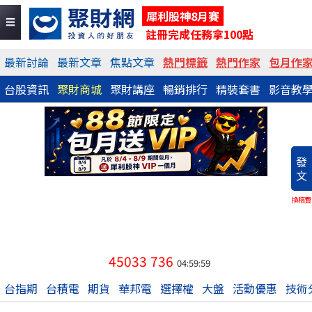
犀利股神8月賽
註冊完成任務拿100點
最新討論
最新文章
焦點文章
熱門標籤
熱門作家
包月作
台股資訊
聚財商城
聚財講座
暢銷排行
精裝套書
影音教
發
文
換稿費
45033
736
04:59:59
台指期
台積電
期貨
華邦電
選擇權
大盤
活動優惠
技術