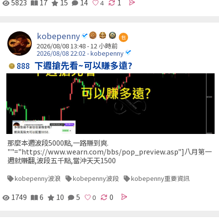
5823
17
15
14
1
kobepenny
包
2026/08/08 13:48 -
12 小時前
2026/08/08 22:02 - kobepenny
下週搶先看~可以賺多遠?
888
那麼本週波段5000點,一路賺到爽.
""="https://www.wearn.com/bbs/pop_preview.asp"]八月第一
週就賺翻,波段五千點,當沖天天1500
kobepenny波浪
kobepenny波段
kobepenny重要資訊
1749
6
10
5
0