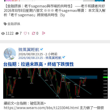
【金融謬誤：老千sagemao與市場的共時性】 ——老千和讀者共好
2026年8月8日星期六發文 ※※※ 老千sagemao導讀： 本文深入解
析「老千 sagemao」將榮格共時性（Sy
金融謬誤
1122
7
0
微風翼輕航
2026/08/08 23:25 -
2 小時前
2026/08/08 23:25 - 微風翼輕航
台指期：拉過末跌高，終結下跌慣性
續前文<台指期：破低測高>
https://www.wearn.com/bbs/t1233046.html 主力做了一個很