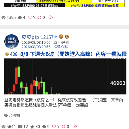
1395
4
0
皮皮pipi12157
2026/08/08 10:00 -
15 小時前
2026/08/08 20:56 - 指標心理
8/8 下週大B波（開始進入高峰）內容一看就懂
488
歷史走勢都這樣（沒有之一） 從來沒有改變過！（二張圖） 文章內
容與台指進出點純屬個人看法 [不帶盤 一定要設
台指期
5644
12
30
9
0