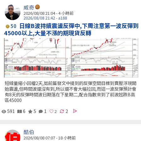
威奇
2026/08/08 21:04 -
4 小時前
2026/08/08 21:42 - a188
日線B波持續震盪反彈中,下周注意第一波反彈到
50
45000以上,大量不漲的期現貨反轉
短線量縮小回檔2天,如前篇發文中提到的反彈空間目標到賣壓浮現開
始震盪,但時間波還沒有到,所以還不會大幅拉回,而這一波反彈預計會
有8天的反彈時間波日期落在下星期二,配合指數來到了前波起跌B高
區45000
591
6
5
1
2
酷伯
2026/08/08 07:07 -
18 小時前