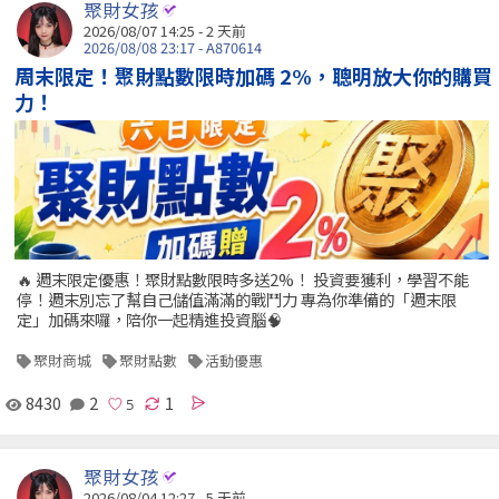
聚財女孩
2026/08/07 14:25 - 2 天前
2026/08/08 23:17 - A870614
周末限定！聚財點數限時加碼 2%，聰明放大你的購買
力！
🔥 週末限定優惠！聚財點數限時多送2%！ 投資要獲利，學習不能
停！週末別忘了幫自己儲值滿滿的戰鬥力 專為你準備的「週末限
定」加碼來囉，陪你一起精進投資腦🧠
聚財商城
聚財點數
活動優惠
8430
2
1
聚財女孩
2026/08/04 12:27 - 5 天前