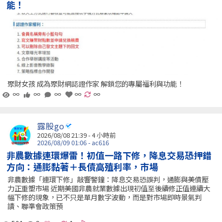
能！
聚財女孩 成為聚財網認證作家 解鎖您的專屬福利與功能！
∞
∞
∞
∞
∞
露股go
2026/08/08 21:39 -
4 小時前
2026/08/09 01:06 - ac616
非農數據連環爆雷！初值一路下修，降息交易恐押錯
方向：通膨黏著＋長債高殖利率，市場
非農數據「連環下修」敲響警鐘：降息交易恐誤判，通膨與美債壓
力正重塑市場 近期美國非農就業數據出現初值至後續修正值連續大
幅下修的現象，已不只是單月數字波動，而是對市場即時景氣判
讀、聯準會政策預