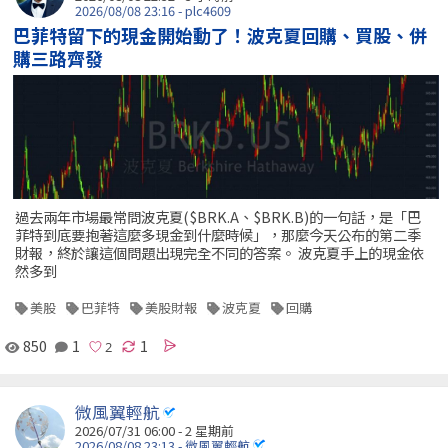
2026/08/08 23:16 - plc4609
巴菲特留下的現金開始動了！波克夏回購、買股、併
購三路齊發
過去兩年市場最常問波克夏($BRK.A、$BRK.B)的一句話，是「巴
菲特到底要抱著這麼多現金到什麼時候」，那麼今天公布的第二季
財報，終於讓這個問題出現完全不同的答案。 波克夏手上的現金依
然多到
美股
巴菲特
美股財報
波克夏
回購
850
1
1
微風翼輕航
2026/07/31 06:00 - 2 星期前
2026/08/08 23:13 - 微風翼輕航