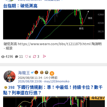
台指期：破低測高
破低測高 https://www.wearn.com/bbs/t1211879.html 陶淵明
- 縱浪
4196
11
3
海龍王
包
2026/08/08 11:34 -
14 小時前
2026/08/08 23:06 - may1203momoko
下週行情規劃：準！中最低！持續卡位？數千
398
點？列車還在行進？