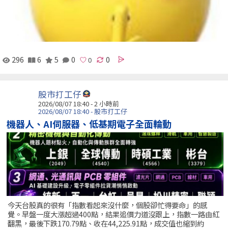
296
6
5
0
0
股市打工仔
2026/08/07 18:40 -
2 小時前
2026/08/07 18:40 - 股市打工仔
機器人、AI伺服器、低基期電子全面輪動
今天台股真的很有「指數看起來沒什麼，個股卻忙得要命」的感
覺。早盤一度大漲超過400點，結果追價力道沒跟上，指數一路由紅
翻黑，最後下跌170.79點、收在44,225.91點，成交值也縮到約