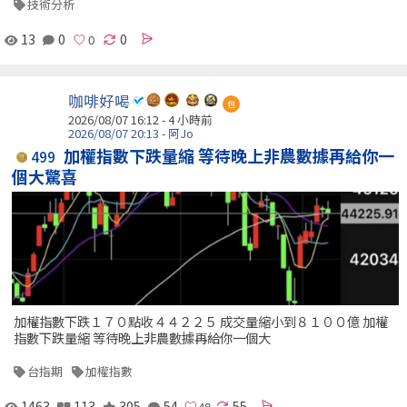
技術分析
13
0
0
咖啡好喝
包
2026/08/07 16:12 -
4 小時前
2026/08/07 20:13 - 阿Jo
加權指數下跌量縮 等待晚上非農數據再給你一
499
個大驚喜
加權指數下跌１７０點收４４２２５ 成交量縮小到８１００億 加權
指數下跌量縮 等待晚上非農數據再給你一個大
台指期
加權指數
1463
113
305
54
55