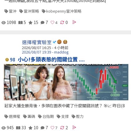
一週就賺翻,波段五千點,當沖天天1500點,0050吃到飽&q
當沖
當沖策略
kobepenny當沖策略
1098
5
15
7
0
選擇權實驗室
2026/08/07 16:25 -
4 小時前
2026/08/07 19:39 - maddog
小心!多頭表態的關鍵位置 ....
98
莊家大獲全勝背後，多頭在圖表中藏了什麼關鍵訊號？ 🎯📈 昨日(8
選擇權
籌碼
台指期
支撐
壓力
945
33
10
7
2