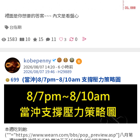
裡面是你想要的答案~~~ 內文是看盤心
台指期
1583
10
15
11
0
kobepenny
包
2026/08/07 14:20 -
6 小時前
2026/08/07 19:46 - H29889
(當沖)8/7pm~8/10am 支撐壓力策略圖
699
本週吃到飽:
(""="https://www.wearn.com/bbs/pop_preview.asp"]八月第