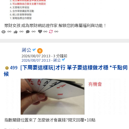
聚財女孩 成為聚財網認證作家 解鎖您的專屬福利與功能！
∞
∞
∞
∞
∞
蔣公
包
2026/08/07 20:13 -
3 分鐘前
2026/08/07 20:13 - 蔣公
[下周要這樣玩]才行 單子要這樣做才穩 *千點伺
499
候
指數關鍵位置來了 怎麼做才會贏錢?閱文回覆+10點