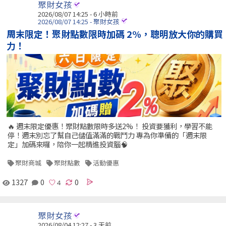
聚財女孩
2026/08/07 14:25 -
6 小時前
2026/08/07 14:25 - 聚財女孩
周末限定！聚財點數限時加碼 2%，聰明放大你的購買
力！
🔥 週末限定優惠！聚財點數限時多送2%！ 投資要獲利，學習不能
停！週末別忘了幫自己儲值滿滿的戰鬥力 專為你準備的「週末限
定」加碼來囉，陪你一起精進投資腦🧠
聚財商城
聚財點數
活動優惠
1327
0
0
聚財女孩
2026/08/04 12:27 - 3 天前