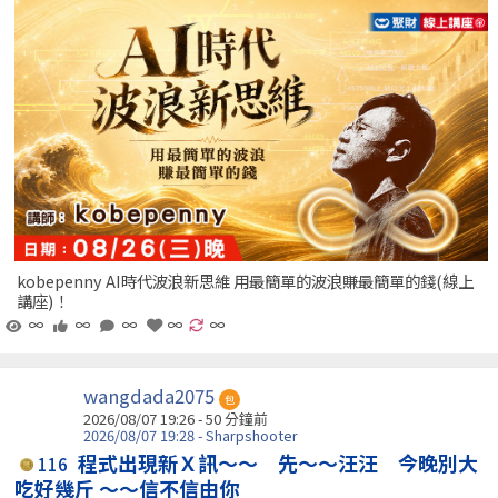
kobepenny AI時代波浪新思維 用最簡單的波浪賺最簡單的錢(線上
講座)！
∞
∞
∞
∞
∞
wangdada2075
包
2026/08/07 19:26 -
50 分鐘前
2026/08/07 19:28 - Sharpshooter
程式出現新Ｘ訊～～ 先～～汪汪 今晚別大
116
吃好幾斤 ～～信不信由你