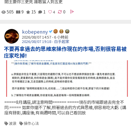
閻王要你三更死 誰敢留人到五更
505
9
15
1
0
kobepenny
2026/08/07 14:57 -
6 小時前
2026/08/07 19:18 - 白手起家
不要再拿過去的思維來操作現在的市場,否則很容易被
庄家吃掉!
=====8月講座,請注意時間====== =====現在的市場跟過去完全不
同.===== 如果你還不了解,照著過去的方式與思維,很容易吃大虧. (講
座有錄影,講座後,有兩週時間,可以自己看回放
波浪
操作心法