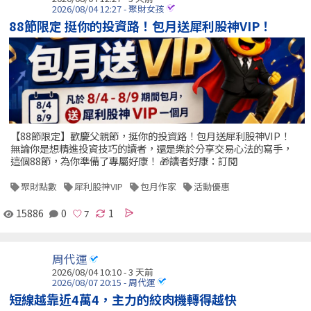
2026/08/04 12:27 - 聚財女孩
88節限定 挺你的投資路！包月送犀利股神VIP！
【88節限定】歡慶父親節，挺你的投資路！包月送犀利股神VIP！
無論你是想精進投資技巧的讀者，還是樂於分享交易心法的寫手，
這個88節，為你準備了專屬好康！ 🎁讀者好康：訂閱
聚財點數
犀利股神VIP
包月作家
活動優惠
15886
0
1
周代運
2026/08/04 10:10 - 3 天前
2026/08/07 20:15 - 周代運
短線越靠近4萬4，主力的絞肉機轉得越快