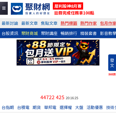
犀利股神8月賽
註冊完成任務拿100點
最新討論
最新文章
焦點文章
熱門標籤
熱門作家
包月作
台股資訊
聚財商城
聚財講座
暢銷排行
精裝套書
影音教
發
文
換稿費
44722
425
20:16:25
台指期
台積電
期貨
華邦電
選擇權
大盤
活動優惠
技術