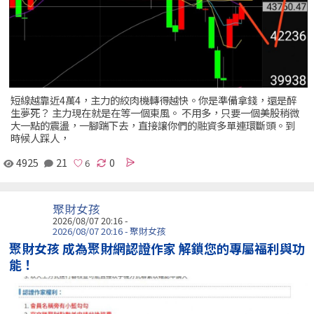
短線越靠近4萬4，主力的絞肉機轉得越快。你是準備拿錢，還是醉
生夢死？ 主力現在就是在等一個東風。 不用多，只要一個美股稍微
大一點的震盪，一腳踹下去，直接讓你們的融資多單連環斷頭。到
時候人踩人，
4925
21
0
聚財女孩
2026/08/07 20:16 -
2026/08/07 20:16 - 聚財女孩
聚財女孩 成為聚財網認證作家 解鎖您的專屬福利與功
能！