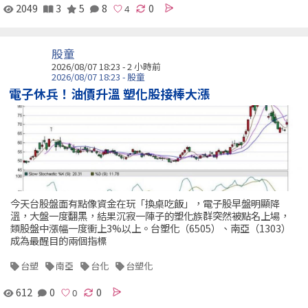
2049
3
5
8
0
股童
2026/08/07 18:23 -
2 小時前
2026/08/07 18:23 - 股童
電子休兵！油價升溫 塑化股接棒大漲
今天台股盤面有點像資金在玩「換桌吃飯」，電子股早盤明顯降
溫，大盤一度翻黑，結果沉寂一陣子的塑化族群突然被點名上場，
類股盤中漲幅一度衝上3%以上。台塑化（6505）、南亞（1303）
成為最醒目的兩個指標
台塑
南亞
台化
台塑化
612
0
0