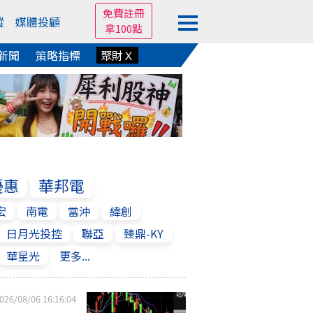
免費註冊
蹤
媒體投顧
拿100點
新聞
策略指標
聚財Ｘ
優惠
華邦電
宏
南電
當沖
緯創
日月光投控
聯亞
臻鼎-KY
華星光
更多...
026/08/06 16:16:04