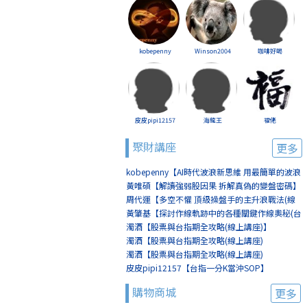
kobepenny
Winson2004
咖啡好喝
皮皮pipi12157
海龍王
福佬
聚財講座
更多
kobepenny【AI時代波浪新思維 用最簡單的波浪
賺最簡單的錢(線上講座)】
黃唯碩【解讀強弱股因果 拆解真偽的變盤密碼】
周代運【多空不懼 頂級操盤手的主升浪戰法(線
上講座)】
黃肇基【探討作線軌跡中的各種關鍵作線奧秘(台
北)】
濁酒【股票與台指期全攻略(線上講座)】
濁酒【股票與台指期全攻略(線上講座)
(8/2+8/9)】
濁酒【股票與台指期全攻略(線上講座)
(8/16+8/23)】
皮皮pipi12157【台指一分K當沖SOP】
購物商城
更多