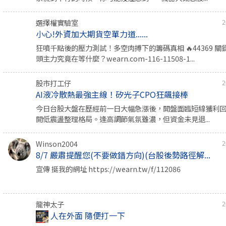
選擇權實驗室
2
小心!外資加大期貨空單力道......
狂噴千點後的壓力測試！多空肉搏下的籌碼真相 🔥44369 
頭主力究竟在等什麼？wearn.com-116-11508-1...
股市打工仔
2
AI液冷散熱最強主線！矽光子CPO狂飆接棒
今日台股大盤在歷經前一日大幅急漲後，開盤面臨短線獲利
開低震盪整理格局。逢高調節氣氛雖濃，但資金未見退...
Winson2004
2
8/7 嚴肅提醒您(不要做錯方向)(台股後勢路徑解...
宣傳 挺我的網址 https://wearn.tw/f/112086
龍神太子
2
人在外面 隨便打一下