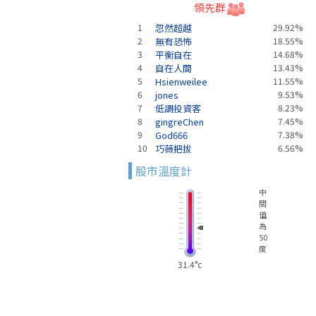
領先群
1
忽然超越
29.92%
2
無有恐怖
18.55%
3
平衡自在
14.68%
4
自在人間
13.43%
5
Hsienweilee
11.55%
6
jones
9.53%
7
低調投資客
8.23%
8
gingreChen
7.45%
9
God666
7.38%
10
巧薇把拔
6.56%
股市溫度計
中
間
值
為
50
度
31.4°c