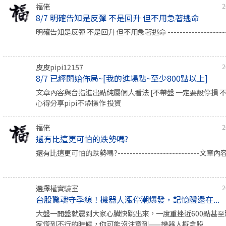
福佬
2
8/7 明確告知是反彈 不是回升 但不用急著逃命
明確告知是反彈 不是回升 但不用急著逃命 ---------------------
皮皮pipi12157
2
8/7 已經開始佈局~[我的進場點~至少800點以上]
文章內容與台指進出點純屬個人看法 [不帶盤 一定要設停損 
心得分享pipi不帶操作 投資
福佬
2
還有比這更可怕的跌勢嗎?
還有比這更可怕的跌勢嗎?---------------------------文章內
選擇權實驗室
2
台股驚魂守季線！機器人漲停潮爆發，記憶體還在...
大盤一開盤就震到大家心臟快跳出來，一度重挫近600點甚
家慌到不行的時候，你可能沒注意到——機器人概念股...