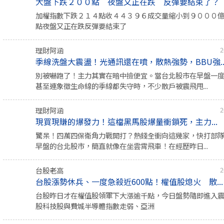
大盤下跌２００點 夜盤又正在跌 反彈要結束了？
加權指數下跌２１４點收４４３９６成交量縮小到９０００
點夜盤又正在跌反彈要結束了
理財阿涵
2
季線洗盤大震盪！光通訊還在噴，散熱強勢，BBU強..
別被嚇跑了！主力其實在暗中撿便宜。當台北股市在早盤一度重挫
甚至連象徵生命線的季線都失守時，不少散戶被震飛甩...
理財阿涵
2
現買現賺的爆發力！這檔黑馬股爆量衝鎖死，主力...
驚呆！四萬四保衛角力戰開打？熱錢全衝向這幾家，快打部
早盤的台北股市，簡直就像在坐雲霄飛車！在經歷昨日...
台股老高
2
台股漲勢休兵、一度急殺近600點！權值股熄火 散...
台股昨日才在權值股領軍下大漲逾千點，今日盤勢隨即進入
股科技股與費城半導體指數走弱、亞洲