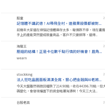
股童
2
記憶體不講武德！AI帶飛全村，連蘋果殺價都被對...
前幾年大家還在煩惱記憶體庫存太多、報價跌不停，現在畫
手上的產能突然變成限量商品，客戶不只要排隊，還得...
海龍王
2
壓縮的結構！正是卡位數千點行情的好機會！眉角...
wearn
stockking
2
法人狂吃晶圓面板滿漢全席，狠心把金融與AI老將...
今天大盤雖然稍微回檔跌了214.90點，收在44396.70點，
碼變化，會發現檯面下的資金暗潮洶湧啊！今天三大法...
台股老高
2