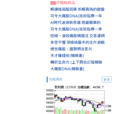
月暢銷商品
解讀強弱股因果 拆解真偽的變盤
司令大飆股DNA(技術指標一年
AI時代波浪新思維 用最簡單的
司令大飆股DNA(技術指標一季
短線、波段飆股精選法 交易濾網
多空不懼 頂級操盤手的主升浪戰
絕世飆股、趨勢預言影片
天才賺錢術(精裝書)
轉折生命力 (上下冊合訂版精裝
大飆股DNA(精裝書)
台股資訊
更多