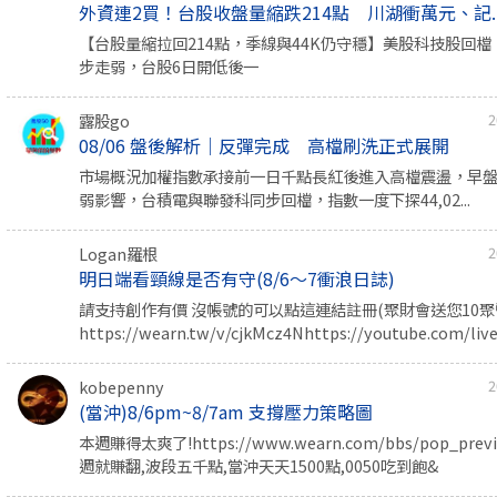
外資連2買！台股收盤量縮跌214點 川湖衝萬元、記..
【台股量縮拉回214點，季線與44K仍守穩】美股科技股回
步走弱，台股6日開低後一
露股go
2
08/06 盤後解析｜反彈完成 高檔刷洗正式展開
市場概況加權指數承接前一日千點長紅後進入高檔震盪，早
弱影響，台積電與聯發科同步回檔，指數一度下探44,02...
Logan羅根
2
明日端看頸線是否有守(8/6～7衝浪日誌)
請支持創作有價 沒帳號的可以點這連結註冊(聚財會送您10聚幣
https://wearn.tw/v/cjkMcz4Nhttps://youtube.com/live/
kobepenny
2
(當沖)8/6pm~8/7am 支撐壓力策略圖
本週賺得太爽了!https://www.wearn.com/bbs/pop_prev
週就賺翻,波段五千點,當沖天天1500點,0050吃到飽&