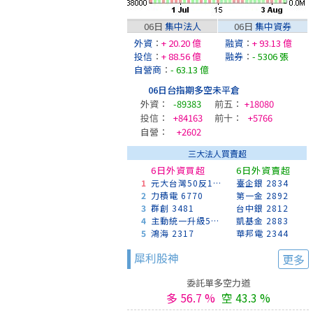
06日
集中法人
06日
集中資券
外資
：
+ 20.20 億
融資
：
+ 93.13 億
投信
：
+ 88.56 億
融券
：
- 5306 張
自營商
：
- 63.13 億
06日台指期多空未平倉
外資：
-89383
前五：
+18080
投信：
+84163
前十：
+5766
自營：
+2602
三大法人買賣超
6日外資買超
6日外資賣超
1
元大台灣50反1 00632R
臺企銀 2834
2
力積電 6770
第一金 2892
3
群創 3481
台中銀 2812
4
主動統一升級50 00403A
凱基金 2883
5
鴻海 2317
華邦電 2344
犀利股神
更多
委託單多空力道
多 56.7 %
空 43.3 %