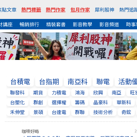
焦點文章
熱門標籤
熱門作家
包月作家
犀利股神
熱門追
財講座
暢銷排行
精裝套書
影音教學
影音頻道
時事
台積電
台指期
南亞科
聯電
活動
聯發科
期貨
力積電
鴻海
欣興
南亞
旺
台塑化
群創
選擇權
籌碼
晶豪科
華新科
禾伸堂
景碩
台達電
群聯
技術分析
奇鋐
咖啡好喝
2