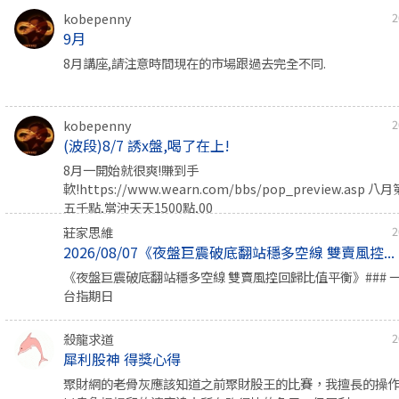
kobepenny
2
9月
8月講座,請注意時間現在的市場跟過去完全不同.
kobepenny
2
(波段)8/7 誘x盤,喝了在上!
8月一開始就很爽!賺到手
軟!https://www.wearn.com/bbs/pop_preview.as
五千點,當沖天天1500點,00
莊家思維
2
2026/08/07《夜盤巨震破底翻站穩多空線 雙賣風控...
《夜盤巨震破底翻站穩多空線 雙賣風控回歸比值平衡》### 
台指期日
殺龍求道
2
犀利股神 得獎心得
聚財網的老骨灰應該知道之前聚財股王的比賽，我擅長的操