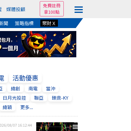
免費註冊
蹤
媒體投顧
拿100點
新聞
策略指標
聚財Ｘ
電
活動優惠
亞
緯創
南電
當沖
日月光投控
聯亞
臻鼎-KY
緯穎
更多...
026/08/07 16:12:44