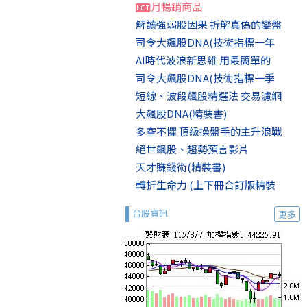
月暢銷商品
解讀強弱股因果 拆解真偽的變盤
司令大飆股DNA(技術指標一年
AI時代波浪新思維 用最簡單的
司令大飆股DNA(技術指標一季
短線、波段飆股精選法 交易濾網
大飆股DNA(精裝書)
多空不懼 頂級操盤手的主升浪戰
絕世飆股、趨勢預言影片
天才賺錢術(精裝書)
轉折生命力 (上下冊合訂版精裝
台股資訊
更多