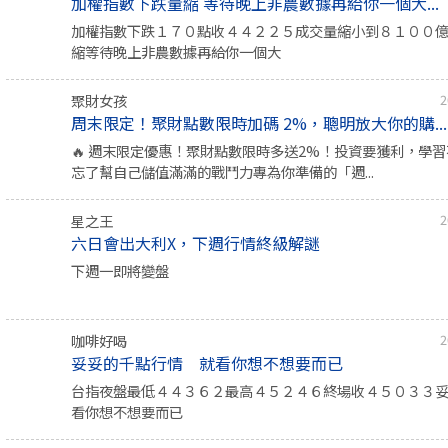
加權指數下跌量縮 等待晚上非農數據再給你一個大...
加權指數下跌１７０點收４４２２５成交量縮小到８１００
縮等待晚上非農數據再給你一個大
聚財女孩
2
周末限定！聚財點數限時加碼 2%，聰明放大你的購...
🔥 週末限定優惠！聚財點數限時多送2%！投資要獲利，學
忘了幫自己儲值滿滿的戰鬥力專為你準備的「週...
星之王
2
六日會出大利X，下週行情終級解謎
下週一即將變盤
咖啡好喝
2
妥妥的千點行情 就看你想不想要而已
台指夜盤最低４４３６２最高４５２４６終場收４５０３３
看你想不想要而已