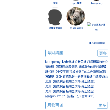
福佬
Logan羅根
kobepenny
選擇權實驗室
Winson2004
非凡贏家李健明
聚財講座
更多
kobepenny【AI時代波浪新思維 用最簡單的波浪
賺最簡單的錢(線上講座)】
黃唯碩【解讀強弱股因果 拆解真偽的變盤密碼】
周代運【多空不懼 頂級操盤手的主升浪戰法(線
上講座)】
黃肇基【探討作線軌跡中的各種關鍵作線奧秘(台
北)】
濁酒【股票與台指期全攻略(線上講座)】
濁酒【股票與台指期全攻略(線上講座)
(8/2+8/9)】
濁酒【股票與台指期全攻略(線上講座)
(8/16+8/23)】
皮皮pipi12157【台指一分K當沖SOP】
購物商城
更多