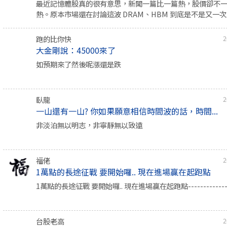
最近記憶體股真的很有意思，新聞一篇比一篇熱，股價卻不
熱。原本市場還在討論這波 DRAM、HBM 到底是不是又一次..
跑的比你快
2
大金剛說：45000來了
如預期來了然後呢漲還是跌
臥龍
2
一山還有一山? 你如果願意相信時間波的話，時間...
非淡泊無以明志，非寧靜無以致遠
福佬
2
1萬點的長途征戰 要開始囉.. 現在進場贏在起跑點
1萬點的長途征戰 要開始囉.. 現在進場贏在起跑點--------------
台股老高
2