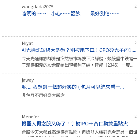
wangdada2075
2
嗆明的～～ 小心～～翻臉 最好別信～～
Niyati
2
AI光通訊短線大洗盤？別被甩下車！CPO矽光子的1....
今天光通訊族群算是突然被市場按下冷靜鍵，類股盤中跌幅一
子漲得很兇的股票開始出現獲利了結，智邦（2345）一度...
jaway
2
呃 ... 我想到一個超好笑的 ( 包月可以進來看一...
非包月不用好奇大感謝
Menefer
2
機器人概念股又嗨了！宇樹IPO＋黃仁勳雙重點火
台股今天大盤雖然走得有點悶，但機器人族群完全是另一個