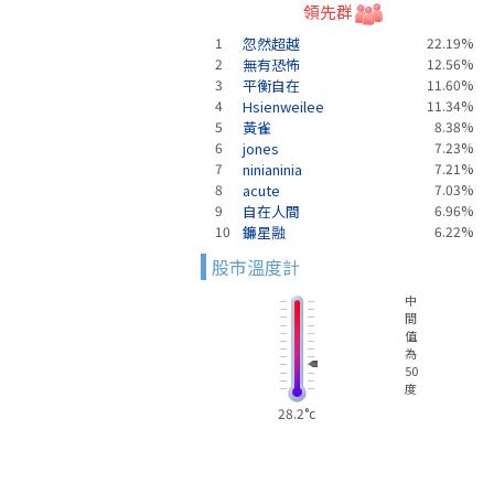
領先群
1
忽然超越
22.19%
2
無有恐怖
12.56%
3
平衡自在
11.60%
4
Hsienweilee
11.34%
5
黃雀
8.38%
6
jones
7.23%
7
ninianinia
7.21%
8
acute
7.03%
9
自在人間
6.96%
10
鐮星融
6.22%
股市溫度計
中
間
值
為
50
度
28.2°c