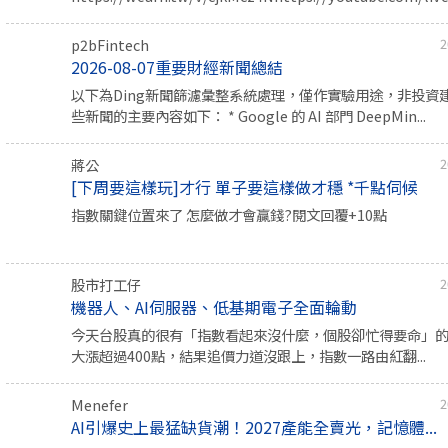
p2bFintech
2
2026-08-07重要財經新聞總結
以下為Ding新聞篩濾彙整系統處理，僅作實驗用途，非投資
些新聞的主要內容如下： * Google 的 AI 部門 DeepMin...
蔣公
2
[下周要這樣玩]才行 單子要這樣做才穩 *千點伺候
指數關鍵位置來了 怎麼做才會贏錢?閱文回覆+10點
股市打工仔
2
機器人、AI伺服器、低基期電子全面輪動
今天台股真的很有「指數看起來沒什麼，個股卻忙得要命」
大漲超過400點，結果追價力道沒跟上，指數一路由紅翻...
Menefer
2
AI引爆史上最猛缺貨潮！2027產能全賣光，記憶體...