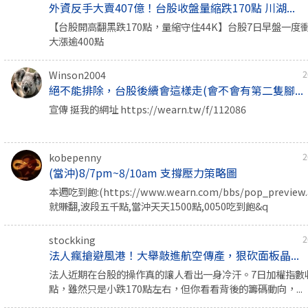
外資反手大賣407億！台股收盤量縮跌170點 川湖...
【台股開高翻黑跌170點，量縮守住44K】台股7日早盤一度衝上4
大漲逾400點
Winson2004
2
絕不能排除，台股後續會這樣走(會不會有第二隻腳...
宣傳 挺我的網址 https://wearn.tw/f/112086
kobepenny
2
(當沖)8/7pm~8/10am 支撐壓力策略圖
本週吃到飽:(https://www.wearn.com/bbs/pop_previe
就賺翻,波段五千點,當沖天天1500點,0050吃到飽&q
stockking
2
法人瘋搶避風港！大舉敲進航空傳產，狠砍面板晶...
法人近期在台股的操作真的讓人看出一身冷汗。7日加權指數收在4
點，雖然只是小跌170點左右，但你看看背後的籌碼動向，...