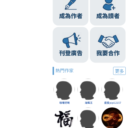
熱門作家
更多
咖啡好喝
海龍王
皮皮pipi12157