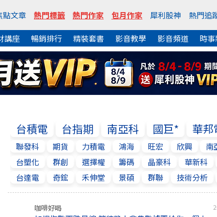
焦點文章
熱門標籤
熱門作家
包月作家
犀利股神
熱門追
財講座
暢銷排行
精裝套書
影音教學
影音頻道
時事
台積電
台指期
南亞科
國巨*
華邦
聯發科
期貨
力積電
鴻海
旺宏
欣興
南
台塑化
群創
選擇權
籌碼
晶豪科
華新科
台達電
奇鋐
禾伸堂
景碩
群聯
技術分析
咖啡好喝
2