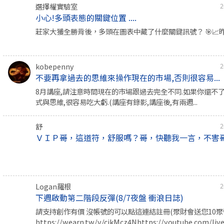
選擇權實驗室
2
小心!多頭表態的關鍵位置 ....
莊家大獲全勝背後，多頭在圖表中藏了什麼關鍵訊號？ 🎯📈昨
kobepenny
2
不要再拿過去的思維來操作現在的市場,否則很容易...
8月講座,請注意時間現在的市場跟過去完全不同.如果你還不
式與思維,很容易吃大虧.(講座有錄影,講座後,有兩週...
舒
2
ＶＩＰ哥，這道符，舒服嗎？哥，快聽我一言，不害
Logan羅根
2
下週啟動第二階段反彈(8/7夜盤 衝浪日誌)
請支持創作有價 沒帳號的可以點這連結註冊(聚財會送您10聚幣
https://wearn.tw/v/cjkMcz4Nhttps://youtube.com/live/