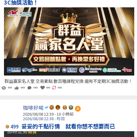
3C抽獎活動！
群益贏家名人堂 交易累點 數百種課程兌換 還有不定期3C抽獎活動！
∞
∞
∞
∞
∞
咖啡好喝
包
2026/08/08 12:39 -
10 小時前
2026/08/08 22:38 - 均羽
妥妥的千點行情 就看你想不想要而已
499