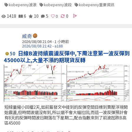
kobepenny波浪
kobepenny波段
kobepenny重要資訊
1418
6
10
5
0
威奇
2026/08/08 21:04 -
1 小時前
2026/08/08 21:42 - a188
日線B波持續震盪反彈中,下周注意第一波反彈到
50
45000以上,大量不漲的期現貨反轉
短線量縮小回檔2天,如前篇發文中提到的反彈空間目標到賣壓浮現開
始震盪,但時間波還沒有到,所以還不會大幅拉回,而這一波反彈預計會
有8天的反彈時間波日期落在下星期二,配合指數來到了前波起跌B高
區45000