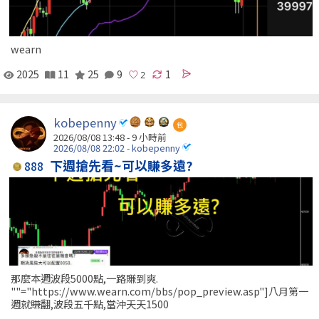
wearn
2025
11
25
9
1
kobepenny
包
2026/08/08 13:48 -
9 小時前
2026/08/08 22:02 - kobepenny
下週搶先看~可以賺多遠?
888
那麼本週波段5000點,一路賺到爽.
""="https://www.wearn.com/bbs/pop_preview.asp"]八月第一
週就賺翻,波段五千點,當沖天天1500