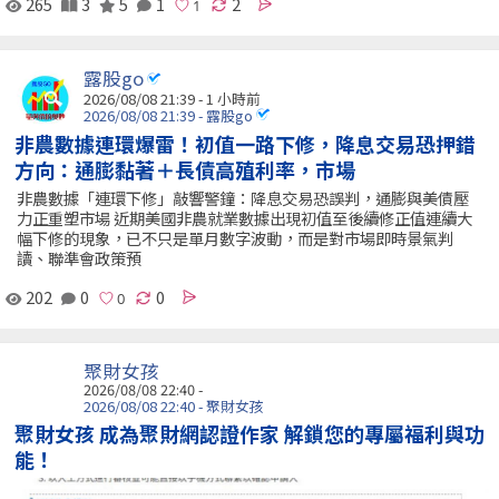
265
3
5
1
2
露股go
2026/08/08 21:39 -
1 小時前
2026/08/08 21:39 - 露股go
非農數據連環爆雷！初值一路下修，降息交易恐押錯
方向：通膨黏著＋長債高殖利率，市場
非農數據「連環下修」敲響警鐘：降息交易恐誤判，通膨與美債壓
力正重塑市場 近期美國非農就業數據出現初值至後續修正值連續大
幅下修的現象，已不只是單月數字波動，而是對市場即時景氣判
讀、聯準會政策預
202
0
0
聚財女孩
2026/08/08 22:40 -
2026/08/08 22:40 - 聚財女孩
聚財女孩 成為聚財網認證作家 解鎖您的專屬福利與功
能！