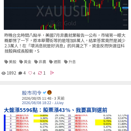
昨晚台北時間八點半，美國7月非農就業報告一公布，市場第一眼大
概都愣了一下，原本華爾街等的是增加8萬人，結果答案竟然是減少
2.3萬人！在「壞消息就是好消息」的共識之下，資金反而快速往科
技股與成長股衝，S
美股
黃金
非農
通膨
升息
1892
4
1
股市司令
2026/08/05 11:48 - 3 天前
2026/08/08 18:22 - JJJay
大盤漲5596點：股票漲43%、我要贏到選前