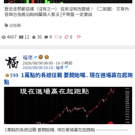
歷史走勢都這樣（沒有之一） 從來沒有改變過！（二張圖） 文章內
容與台指進出點純屬個人看法 [不帶盤 一定要設
台指期
4607
12
30
9
0
福佬
2026/08/08 06:00 -
16 小時前
2026/08/08 20:18 - 福佬
1萬點的長途征戰 要開始囉.. 現在進場贏在起跑
599
點
1萬點的長途征戰 要開始囉.. 現在進場贏在起跑點 ------------------