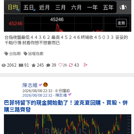
台指夜盤最低４４３６２ 最高４５２４６終場收４５０３３ 妥妥的
千點行情 就看你想不想要而已
台指期
加權指數
2062
91
245
39
43
陳志維
2026/08/08 22:32 -
8 分鐘前
2026/08/08 22:32 - 陳志維
巴菲特留下的現金開始動了！波克夏回購、買股、併
購三路齊發