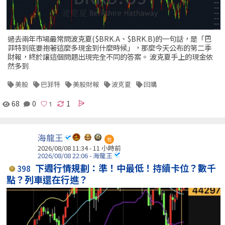
過去兩年市場最常問波克夏($BRK.A、$BRK.B)的一句話，是「巴
菲特到底要抱著這麼多現金到什麼時候」，那麼今天公布的第二季
財報，終於讓這個問題出現完全不同的答案。 波克夏手上的現金依
然多到
美股
巴菲特
美股財報
波克夏
回購
68
0
1
海龍王
包
2026/08/08 11:34 -
11 小時前
2026/08/08 22:06 - 海龍王
下週行情規劃：準！中最低！持續卡位？數千
398
點？列車還在行進？