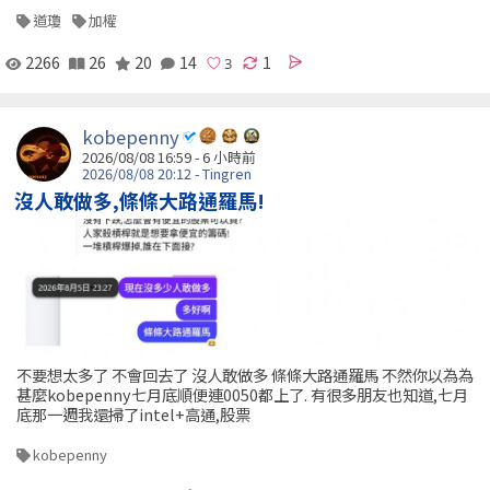
道瓊
加權
2266
26
20
14
1
kobepenny
2026/08/08 16:59 -
6 小時前
2026/08/08 20:12 - Tingren
沒人敢做多,條條大路通羅馬!
不要想太多了 不會回去了 沒人敢做多 條條大路通羅馬 不然你以為為
甚麼kobepenny七月底順便連0050都上了. 有很多朋友也知道,七月
底那一週我還掃了intel+高通,股票
kobepenny