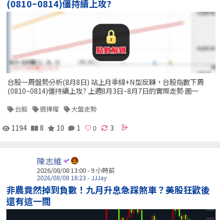
(0810~0814)僵持續上攻?
台股一周盤勢分析(8月8日) 站上月季線+N型反轉，台股指數下周
(0810~0814)僵持續上攻? 上週8月3日~8月7日的實際走勢 圖一
台股
選擇權
大盤走勢
1194
8
10
1
3
陳志維
2026/08/08 13:00 -
9 小時前
2026/08/08 18:23 - JJJay
非農竟然掉到負數！九月升息急踩煞車？美股狂歡後
還有這一關