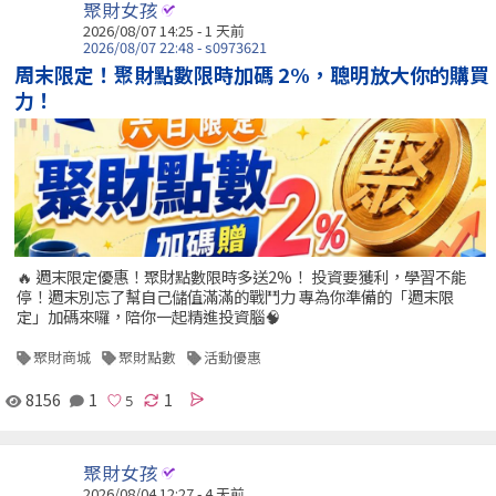
聚財女孩
2026/08/07 14:25 - 1 天前
2026/08/07 22:48 - s0973621
周末限定！聚財點數限時加碼 2%，聰明放大你的購買
力！
🔥 週末限定優惠！聚財點數限時多送2%！ 投資要獲利，學習不能
停！週末別忘了幫自己儲值滿滿的戰鬥力 專為你準備的「週末限
定」加碼來囉，陪你一起精進投資腦🧠
聚財商城
聚財點數
活動優惠
8156
1
1
聚財女孩
2026/08/04 12:27 - 4 天前