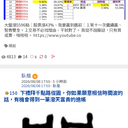
大盤漲5596點：股票漲43%、我要贏到選前： 1.第十一次繼續贏、
智勇雙全。 2.交易不必找理由、干就對了。 我從不說廢話，只有買
或賣、哇哈哈。 https://www.youtube.co
飆股
4813
14
0
臥龍
包
2026/08/08 17:50 -
5 小時前
2026/08/08 17:50 - 臥龍
下禮拜千點路徑圖，你如果願意相信時間波的
150
話，有機會得到一筆潑天富貴的進帳