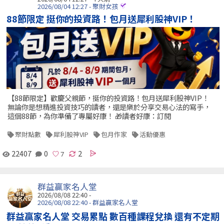
2026/08/04 12:27 - 聚財女孩
88節限定 挺你的投資路！包月送犀利股神VIP！
【88節限定】歡慶父親節，挺你的投資路！包月送犀利股神VIP！
無論你是想精進投資技巧的讀者，還是樂於分享交易心法的寫手，
這個88節，為你準備了專屬好康！ 🎁讀者好康：訂閱
聚財點數
犀利股神VIP
包月作家
活動優惠
22407
0
2
群益贏家名人堂
2026/08/08 22:40 -
2026/08/08 22:40 - 群益贏家名人堂
群益贏家名人堂 交易累點 數百種課程兌換 還有不定期