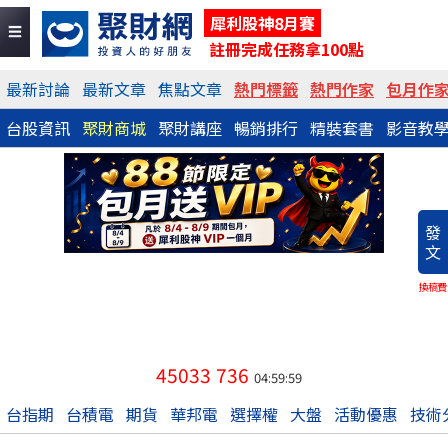
犀利股神8月賽
註冊完成任務拿100點
最新討論
最新文章
焦點文章
熱門標籤
熱門作家
包月作
台股資訊
聚財商城
聚財講座
暢銷排行
精裝套書
影音教
發
文
換稿費
45033
736
04:59:59
台指期
台積電
期貨
華邦電
選擇權
大盤
活動優惠
技術