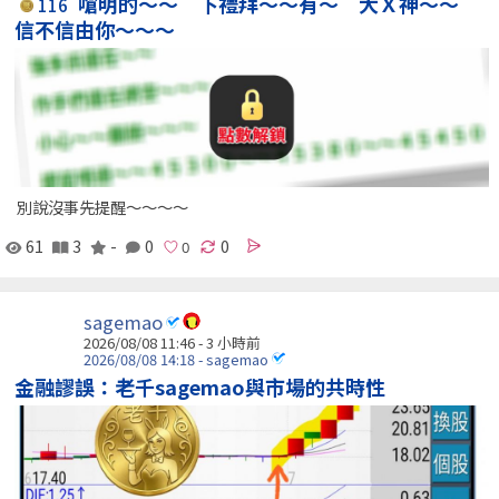
嗆明的～～ 下禮拜～～有～ 大Ｘ神～～
116
信不信由你～～～
別說沒事先提醒～～～～
61
3
-
0
0
sagemao
2026/08/08 11:46 -
3 小時前
2026/08/08 14:18 - sagemao
金融謬誤：老千sagemao與市場的共時性