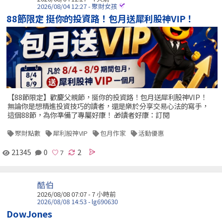
2026/08/04 12:27 - 聚財女孩
88節限定 挺你的投資路！包月送犀利股神VIP！
【88節限定】歡慶父親節，挺你的投資路！包月送犀利股神VIP！
無論你是想精進投資技巧的讀者，還是樂於分享交易心法的寫手，
這個88節，為你準備了專屬好康！ 🎁讀者好康：訂閱
聚財點數
犀利股神VIP
包月作家
活動優惠
21345
0
2
酷伯
2026/08/08 07:07 -
7 小時前
2026/08/08 14:53 - lg690630
DowJones