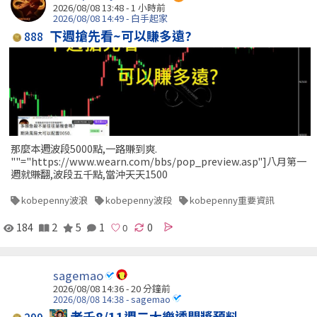
2026/08/08 13:48 -
1 小時前
2026/08/08 14:49 - 白手起家
下週搶先看~可以賺多遠?
888
那麼本週波段5000點,一路賺到爽.
""="https://www.wearn.com/bbs/pop_preview.asp"]八月第一
週就賺翻,波段五千點,當沖天天1500
kobepenny波浪
kobepenny波段
kobepenny重要資訊
184
2
5
1
0
sagemao
2026/08/08 14:36 -
20 分鐘前
2026/08/08 14:38 - sagemao
老千8/11週二大樂透開獎預料