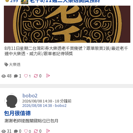
299
8月11日星期二台灣彩券大樂透老千買幾號？跟單限買1張/最近老千
連中大樂透、威力彩/跟單者記得領獎
大樂透
48
1
0
bobo2
2026/08/08 14:38 -
18 分鐘前
2026/08/08 14:38 - bobo2
包月很值德
謝謝老師提醒關鍵點位已包月
31
0
0