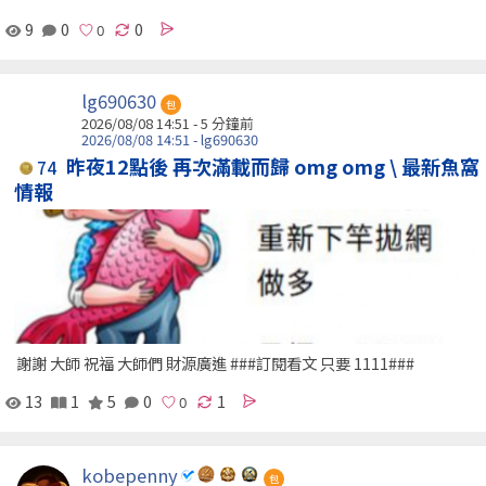
9
0
0
lg690630
包
2026/08/08 14:51 -
5 分鐘前
2026/08/08 14:51 - lg690630
昨夜12點後 再次滿載而歸 omg omg \ 最新魚窩
74
情報
謝謝 大師 祝福 大師們 財源廣進 ###訂閱看文 只要 1111###
13
1
5
0
1
kobepenny
包