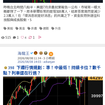
昨晚台北時間八點半，美國7月非農就業報告一公布，市場第一眼大
概都愣了一下，原本華爾街等的是增加8萬人，結果答案竟然是減少
2.3萬人！在「壞消息就是好消息」的共識之下，資金反而快速往科
技股與成長股衝，S
美股
黃金
非農
通膨
升息
515
1
1
海龍王
包
2026/08/08 11:34 -
3 小時前
2026/08/08 14:03 - adianjan
下週行情規劃：準！中最低！持續卡位？數千
398
點？列車還在行進？