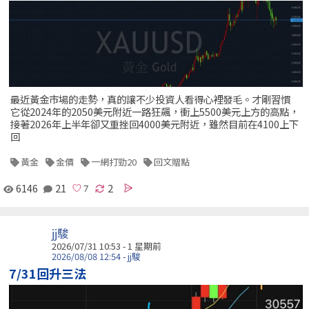
最近黃金市場的走勢，真的讓不少投資人看得心裡發毛。才剛習慣
它從2024年的2050美元附近一路狂飆，衝上5500美元上方的高點，
接著2026年上半年卻又重挫回4000美元附近，雖然目前在4100上下
回
黃金
金價
一網打勁20
回文贈點
6146
21
2
jj駿
2026/07/31 10:53 - 1 星期前
2026/08/08 12:54 - jj駿
7/31回升三法