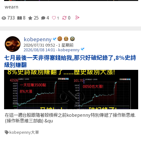
wearn
733
8
25
4
0
kobepenny
2026/07/31 09:52 - 1 星期前
2026/08/08 14:01 - kobepenny
七月最後一天非得塞錢給我,那只好破紀錄了,8%史詩
級別賺翻
在這一週台股跟隨著殺槓桿之前kobepenny特別傳遞了操作新思維.
(操作新思維三部曲) &qu
kobepenny大單