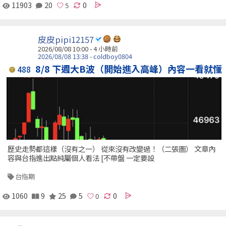
11903
20
0
皮皮pipi12157
2026/08/08 10:00 -
4 小時前
2026/08/08 13:38 - coldboy0804
8/8 下週大B波（開始進入高峰）內容一看就懂
488
歷史走勢都這樣（沒有之一） 從來沒有改變過！（二張圖） 文章內
容與台指進出點純屬個人看法 [不帶盤 一定要設
台指期
1060
9
25
5
0