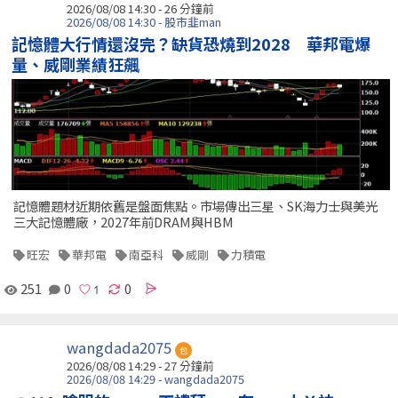
2026/08/08 14:30 -
26 分鐘前
2026/08/08 14:30 - 股市韭man
記憶體大行情還沒完？缺貨恐燒到2028 華邦電爆
量、威剛業績狂飆
記憶體題材近期依舊是盤面焦點。市場傳出三星、SK海力士與美光
三大記憶體廠，2027年前DRAM與HBM
旺宏
華邦電
南亞科
威剛
力積電
251
0
0
wangdada2075
包
2026/08/08 14:29 -
27 分鐘前
2026/08/08 14:29 - wangdada2075