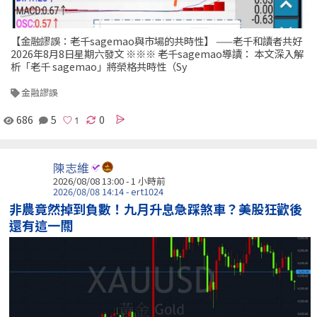
【金融謬誤：老千sagemao與市場的共時性】 ——老千和讀者共好
2026年8月8日星期六發文 ※※※ 老千sagemao導讀： 本文深入解
析「老千 sagemao」將榮格共時性（Sy
金融謬誤
686
5
0
陳志維
2026/08/08 13:00 -
1 小時前
2026/08/08 14:14 - ert1024
非農竟然掉到負數！九月升息急踩煞車？美股狂歡後
還有這一關