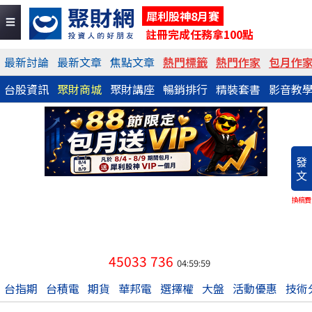
犀利股神8月賽
註冊完成任務拿100點
最新討論
最新文章
焦點文章
熱門標籤
熱門作家
包月作
台股資訊
聚財商城
聚財講座
暢銷排行
精裝套書
影音教
發
文
換稿費
45033
736
04:59:59
台指期
台積電
期貨
華邦電
選擇權
大盤
活動優惠
技術