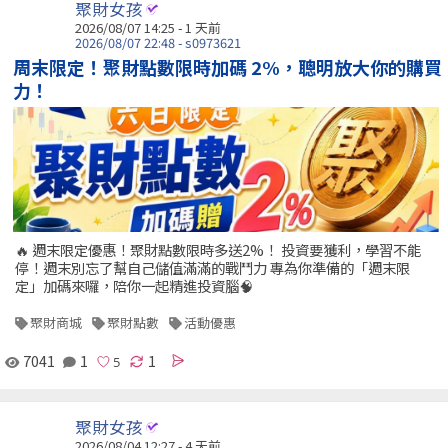
聚財女孩
2026/08/07 14:25 - 1 天前
2026/08/07 22:48 - s0973621
周末限定！聚財點數限時加碼 2%，聰明放大你的購買
力！
🔥 週末限定優惠！聚財點數限時多送2%！ 投資要獲利，學習不能
停！週末別忘了幫自己儲值滿滿的戰鬥力 專為你準備的「週末限
定」加碼來囉，陪你一起精進投資腦🧠
聚財商城
聚財點數
活動優惠
7041
1
1
聚財女孩
2026/08/04 12:27 - 4 天前