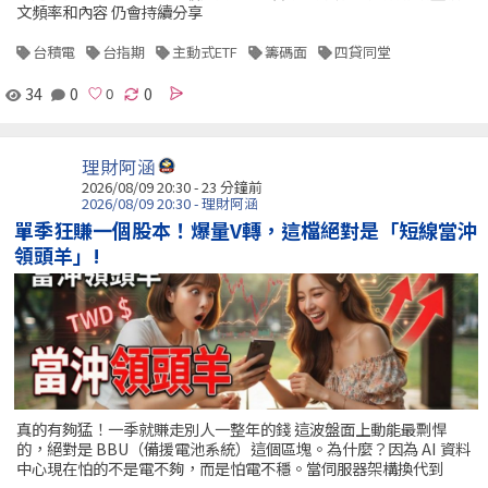
文頻率和內容 仍會持續分享
台積電
台指期
主動式ETF
籌碼面
四貸同堂
34
0
0
理財阿涵
2026/08/09 20:30 -
23 分鐘前
2026/08/09 20:30 - 理財阿涵
單季狂賺一個股本！爆量V轉，這檔絕對是「短線當沖
領頭羊」!
真的有夠猛！一季就賺走別人一整年的錢 這波盤面上動能最剽悍
的，絕對是 BBU（備援電池系統）這個區塊。為什麼？因為 AI 資料
中心現在怕的不是電不夠，而是怕電不穩。當伺服器架構換代到