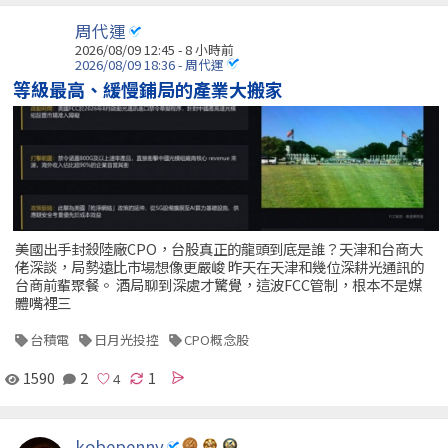
周代運
2026/08/09 12:45 -
8 小時前
2026/08/09 18:36 - 周代運
等級最高、緩慢鋪局的產業大搬家
美國出手封殺陸廠CPO，台股真正的龍頭到底是誰？天津和台商大
佬深談，局勢遠比市場想像更嚴峻 昨天在天津和幾位深耕光通訊的
台商前輩聚餐。 酒局聊到深處才驚覺，這波FCC管制，根本不是媒
體嘴裡三
台積電
日月光投控
CPO概念股
1590
2
1
kobepenny