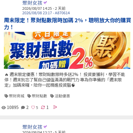
聚財女孩
2026/08/07 14:25 - 2 天前
2026/08/08 23:17 - A870614
周末限定！聚財點數限時加碼 2%，聰明放大你的購買
力！
🔥 週末限定優惠！聚財點數限時多送2%！ 投資要獲利，學習不能
停！週末別忘了幫自己儲值滿滿的戰鬥力 專為你準備的「週末限
定」加碼來囉，陪你一起精進投資腦🧠
聚財商城
聚財點數
活動優惠
10895
2
1
聚財女孩
2026/08/04 12:27 - 5 天前