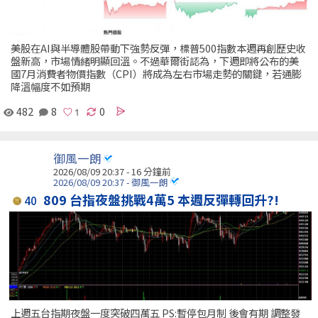
美股在AI與半導體股帶動下強勢反彈，標普500指數本週再創歷史收
盤新高，市場情緒明顯回溫。不過華爾街認為，下週即將公布的美
國7月消費者物價指數（CPI）將成為左右市場走勢的關鍵，若通膨
降溫幅度不如預期
482
8
0
御風一朗
2026/08/09 20:37 -
16 分鐘前
2026/08/09 20:37 - 御風一朗
809 台指夜盤挑戰4萬5 本週反彈轉回升?!
40
上週五台指期夜盤一度突破四萬五 PS:暫停包月制 後會有期 調整發