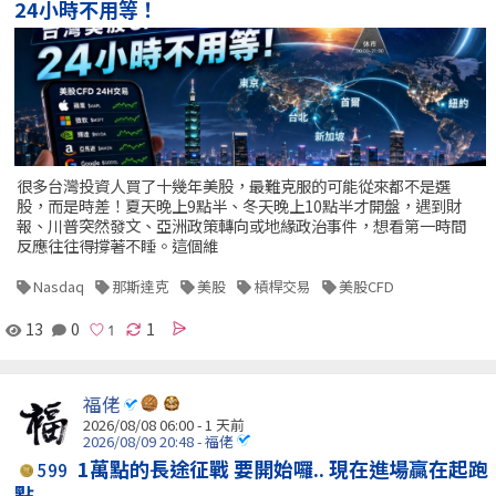
24小時不用等！
很多台灣投資人買了十幾年美股，最難克服的可能從來都不是選
股，而是時差！夏天晚上9點半、冬天晚上10點半才開盤，遇到財
報、川普突然發文、亞洲政策轉向或地緣政治事件，想看第一時間
反應往往得撐著不睡。這個維
Nasdaq
那斯達克
美股
槓桿交易
美股CFD
13
0
1
福佬
2026/08/08 06:00 - 1 天前
2026/08/09 20:48 - 福佬
1萬點的長途征戰 要開始囉.. 現在進場贏在起跑
599
點