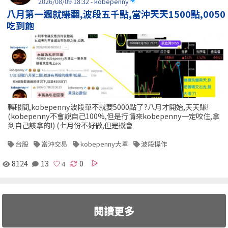
2026/08/09 18:32 - kobepenny
八月第一週就賺翻,波段五千點,當沖天天1500點,0050
吃到飽
轉眼間,kobepenny波段單不就要5000點了?八月才開始,天天賺!
(kobepenny不會說自己100%,但是行情來kobepenny一定咬住,拿
到自己該拿的!) (七月份不好做,但是機會
台股
當沖交易
kobepenny大單
波段操作
8124
13
0
閱讀更多