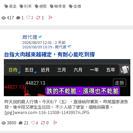
黃金
利率
通膨
聯準會
金價
417
1
1
周代運
2026/08/07 12:01 - 2 天前
2026/08/09 18:39 - 周代運
台指大肉越來越確定，有耐心能吃到撐
昨天說的磨人行情。今天8/7（五），直接給你實測。 昨尾盤那波急
殺，後半段又硬生生拉回。 不少人撿了便宜，還暗自竊喜。
[jpg]wearn.com-116-11508-1143957n.JPG
3800
21
0