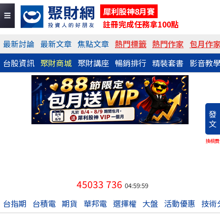
犀利股神8月賽
註冊完成任務拿100點
最新討論
最新文章
焦點文章
熱門標籤
熱門作家
包月作
台股資訊
聚財商城
聚財講座
暢銷排行
精裝套書
影音教
發
文
換稿費
45033
736
04:59:59
台指期
台積電
期貨
華邦電
選擇權
大盤
活動優惠
技術