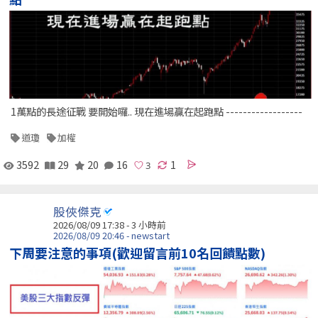
1萬點的長途征戰 要開始囉.. 現在進場贏在起跑點 ------------------
道瓊
加權
3592
29
20
16
1
股俠傑克
2026/08/09 17:38 -
3 小時前
2026/08/09 20:46 - newstart
下周要注意的事項(歡迎留言前10名回饋點數)