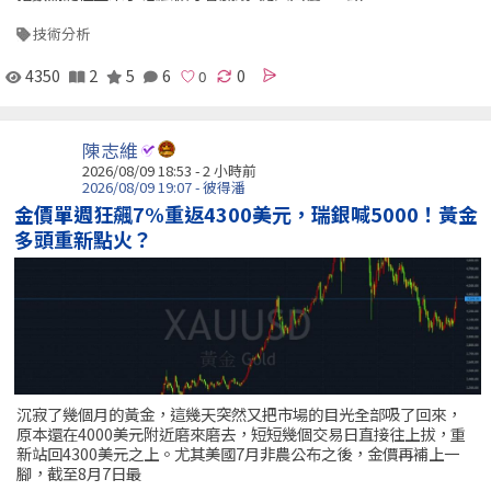
技術分析
4350
2
5
6
0
陳志維
2026/08/09 18:53 -
2 小時前
2026/08/09 19:07 - 彼得潘
金價單週狂飆7%重返4300美元，瑞銀喊5000！黃金
多頭重新點火？
沉寂了幾個月的黃金，這幾天突然又把市場的目光全部吸了回來，
原本還在4000美元附近磨來磨去，短短幾個交易日直接往上拔，重
新站回4300美元之上。尤其美國7月非農公布之後，金價再補上一
腳，截至8月7日最