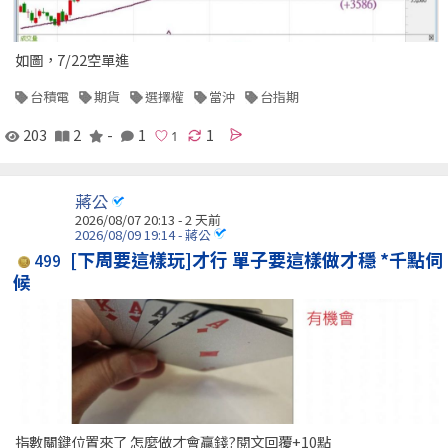
如圖，7/22空單進
台積電
期貨
選擇權
當沖
台指期
203
2
-
1
1
蔣公
2026/08/07 20:13 - 2 天前
2026/08/09 19:14 - 蔣公
[下周要這樣玩]才行 單子要這樣做才穩 *千點伺
499
候
指數關鍵位置來了 怎麼做才會贏錢?閱文回覆+10點