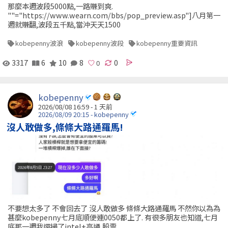
那麼本週波段5000點,一路賺到爽.
""="https://www.wearn.com/bbs/pop_preview.asp"]八月第一
週就賺翻,波段五千點,當沖天天1500
kobepenny波浪
kobepenny波段
kobepenny重要資訊
3317
6
10
8
0
kobepenny
2026/08/08 16:59 - 1 天前
2026/08/09 20:15 - kobepenny
沒人敢做多,條條大路通羅馬!
不要想太多了 不會回去了 沒人敢做多 條條大路通羅馬 不然你以為為
甚麼kobepenny七月底順便連0050都上了. 有很多朋友也知道,七月
底那一週我還掃了intel+高通,股票