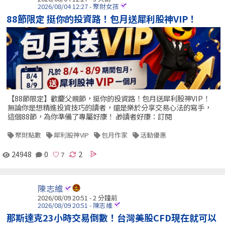
2026/08/04 12:27 - 聚財女孩
88節限定 挺你的投資路！包月送犀利股神VIP！
【88節限定】歡慶父親節，挺你的投資路！包月送犀利股神VIP！
無論你是想精進投資技巧的讀者，還是樂於分享交易心法的寫手，
這個88節，為你準備了專屬好康！ 🎁讀者好康：訂閱
聚財點數
犀利股神VIP
包月作家
活動優惠
24948
0
2
陳志維
2026/08/09 20:51 -
2 分鐘前
2026/08/09 20:51 - 陳志維
那斯達克23小時交易倒數！台灣美股CFD現在就可以