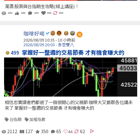
濁酒 股票與台指期全攻略(線上講座)！
∞
∞
∞
∞
∞
咖啡好喝
包
2026/08/09 10:35 -
10 小時前
2026/08/09 20:03 - 多空雙八
掌握好一整週的交易節奏 才有機會賺大的
499
相信忠實讀者們都過了一個很開心的父親節 咖啡大又要跟各位講未
來了 掌握好一整週的交易節奏 才有機會賺大的
台指期
加權指數
2112
127
350
65
62