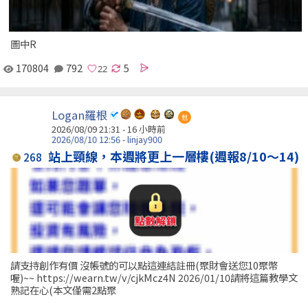
圖中R
170804
792
5
Logan羅根
包
2026/08/09 21:31 -
16 小時前
2026/08/10 12:56 - linjay900
站上頸線，本週將更上一層樓(週報8/10～14)
268
請支持創作有價 沒帳號的可以點這連結註冊(聚財會送您10聚幣
喔)~~ https://wearn.tw/v/cjkMcz4N 2026/01/10請將這篇教學文
熟記在心(本文僅需2點聚