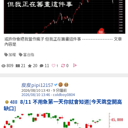
或許你會把我當作瘋子 但我正在籌畫這件事 ------------------ 文章
內容是
加權
富台指
809
21
20
11
0
皮皮pipi12157
2026/08/10 13:43 -
9 分鐘前
2026/08/10 13:46 - coldboy0804
8/11 不用急第一天你就會知道[今天跳空開高
488
缺口]