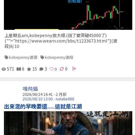
上星期五am,kobepenny放大絕.(說了要突破45000了)
(""="https://www.wearn.com/bbs/t1233673.html"](波
段)8/10
kobepenny波浪
kobepenny波段
571
6
15
3
0
嘎飛貓
2026/06/24 16:41 - 2 月前
2026/08/10 13:00 - natalie888
出來混的早晚要還.....這就是江湖