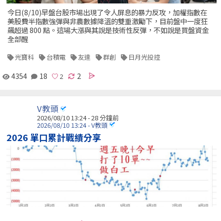
今日(8/10)早盤台股市場出現了令人屏息的暴力反攻，加權指數在
美股費半指數強彈與非農數據降溫的雙重激勵下，目前盤中一度狂
飆超過 800 點。這場大漲與其說是技術性反彈，不如說是買盤資金
全部醒
光寶科
台積電
友達
群創
日月光投控
4354
18
2
V教頭
2026/08/10 13:24 -
28 分鐘前
2026/08/10 13:24 - V教頭
2026 單口累計戰績分享