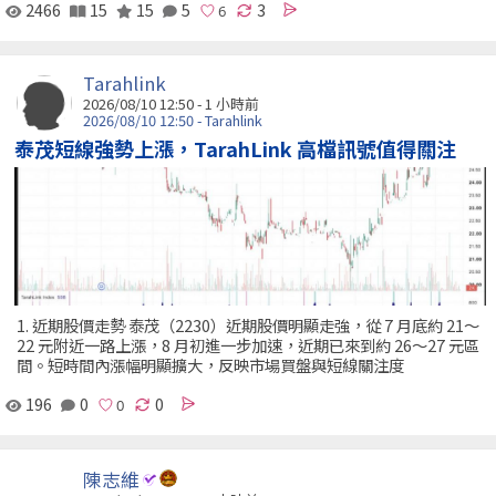
2466
15
15
5
3
Tarahlink
2026/08/10 12:50 -
1 小時前
2026/08/10 12:50 - Tarahlink
泰茂短線強勢上漲，TarahLink 高檔訊號值得關注
1. 近期股價走勢 泰茂（2230）近期股價明顯走強，從 7 月底約 21～
22 元附近一路上漲，8 月初進一步加速，近期已來到約 26～27 元區
間。短時間內漲幅明顯擴大，反映市場買盤與短線關注度
196
0
0
陳志維