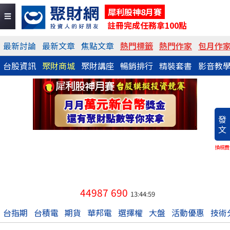
犀利股神8月賽
註冊完成任務拿100點
最新討論
最新文章
焦點文章
熱門標籤
熱門作家
包月作
台股資訊
聚財商城
聚財講座
暢銷排行
精裝套書
影音教
發
文
換稿費
44987
690
13:44:59
台指期
台積電
期貨
華邦電
選擇權
大盤
活動優惠
技術