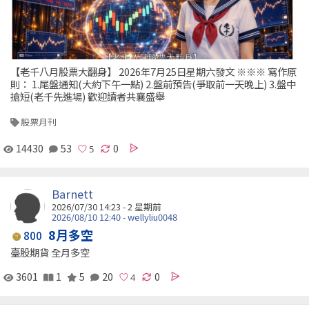
【老千八月股票大翻身】 2026年7月25日星期六發文 ※※※ 寫作原
則： 1.尾盤通知(大約下午一點) 2.盤前預告(爭取前一天晚上) 3.盤中
搶短(老千先進場) 歡迎讀者共襄盛舉
股票月刊
14430
53
0
Barnett
2026/07/30 14:23 - 2 星期前
2026/08/10 12:40 - wellyliu0048
8月多空
800
臺股期貨 全月多空
3601
1
5
20
0