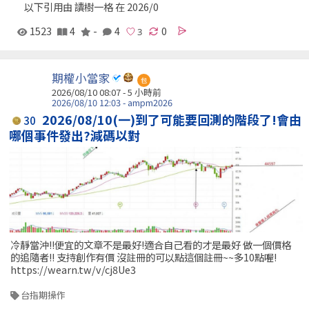
以下引用由 讀樹一格 在 2026/0
1523
4
-
4
0
期權小當家
包
2026/08/10 08:07 -
5 小時前
2026/08/10 12:03 - ampm2026
2026/08/10(一)到了可能要回測的階段了!會由
30
哪個事件發出?減碼以對
冷靜當沖!!便宜的文章不是最好!適合自己看的才是最好 做一個價格
的追隨者!! 支持創作有價 沒註冊的可以點這個註冊~~多10點喔!
https://wearn.tw/v/cj8Ue3
台指期操作