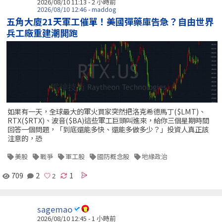
2026/08/10 11:13 -
2 小時前
2026/08/10 12:46 - maddog
五角大廈21天軍工催單！美國彈藥庫告急？自由世界
兵工廠重建潮開跑
如果有一天，全球最大的軍火買家突然把洛克希德馬丁($LMT)、
RTX($RTX)、波音($BA)這些軍工巨頭叫進來，給你三個星期時間
回答一個問題，「到底還能多快、還能多做多少？」投資人真正該
注意的，恐
美股
戰爭
軍工股
國防概念股
地緣政治
709
2
1
sagemao
2026/08/10 12:45 -
1 小時前