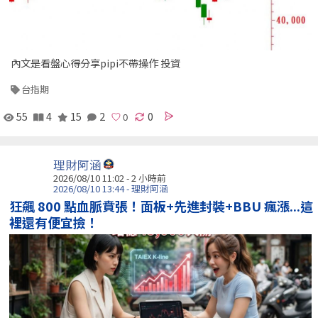
內文是看盤心得分享pipi不帶操作 投資
台指期
55
4
15
2
0
理財阿涵
2026/08/10 11:02 -
2 小時前
2026/08/10 13:44 - 理財阿涵
狂飆 800 點血脈賁張！面板+先進封裝+BBU 瘋漲...這
裡還有便宜撿！