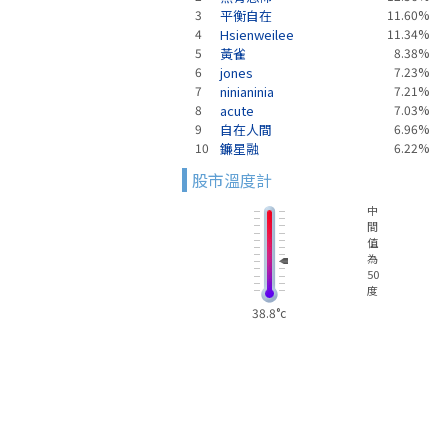
3
平衡自在
11.60%
4
Hsienweilee
11.34%
5
黃雀
8.38%
6
jones
7.23%
7
ninianinia
7.21%
8
acute
7.03%
9
自在人間
6.96%
10
鐮星融
6.22%
股市溫度計
中
間
值
為
50
度
38.8°c