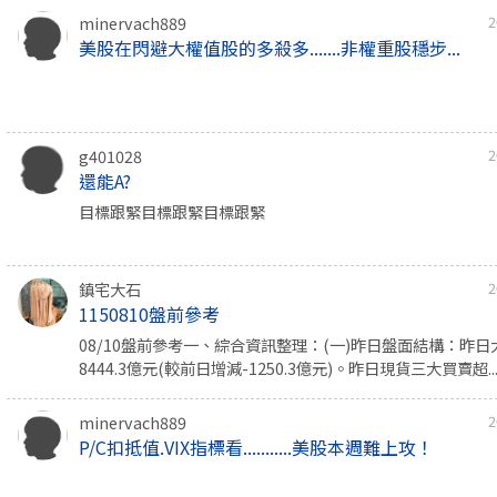
minervach889
2
美股在閃避大權值股的多殺多.......非權重股穩步...
g401028
2
還能A?
目標跟緊目標跟緊目標跟緊
鎮宅大石
2
1150810盤前參考
08/10盤前參考一、綜合資訊整理：(一)昨日盤面結構：昨
8444.3億元(較前日增減-1250.3億元)。昨日現貨三大買賣超..
minervach889
2
P/C扣抵值.VIX指標看...........美股本週難上攻！