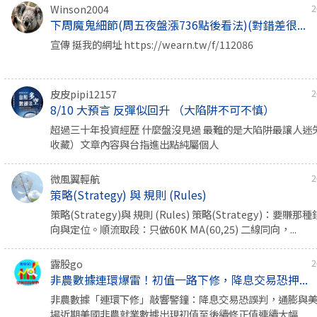
Winson2004
2
下周魔鬼細節(周五夜盤漲736點後看法)(對錯差很...
宣傳 挺我的網址 https://wearn.tw/f/112086
皮皮pipi12157
2
8/10 大預言 反彈似回升 （大陷阱不可不慎）
超過三十年投資經歷 什麼盤沒見過 最難的是大陷阱最讓人迷
收藏）文章內容與台指進出點純屬個人
微風翼輕航
2
策略(Strategy) 與 規則 (Rules)
策略(Strategy)與 規則 (Rules) 策略(Strategy)：要
向與定位。順流取段：只做60K MA(60,25) 二線同向，...
露股go
2
非農數據連環爆雷！初值一路下修，降息交易恐押...
非農數據「連環下修」敲響警鐘：降息交易恐誤判，通膨與
場近期美國非農就業數據出現初值至後續修正值連續大幅...