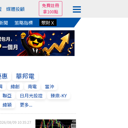
免費註冊
蹤
媒體投顧
拿100點
新聞
策略指標
聚財Ｘ
優惠
華邦電
興
緯創
南電
當沖
聯亞
日月光投控
臻鼎-KY
緯穎
更多...
026/08/09 10:35:27