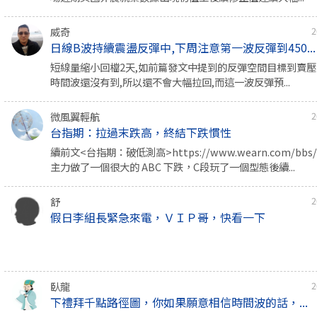
威奇
2
日線B波持續震盪反彈中,下周注意第一波反彈到450...
短線量縮小回檔2天,如前篇發文中提到的反彈空間目標到賣壓
時間波還沒有到,所以還不會大幅拉回,而這一波反彈預...
微風翼輕航
2
台指期：拉過末跌高，終結下跌慣性
續前文<台指期：破低測高>https://www.wearn.com/bbs/t
主力做了一個很大的 ABC 下跌，C段玩了一個型態後續...
舒
2
假日李組長緊急來電，ＶＩＰ哥，快看一下
臥龍
2
下禮拜千點路徑圖，你如果願意相信時間波的話，...