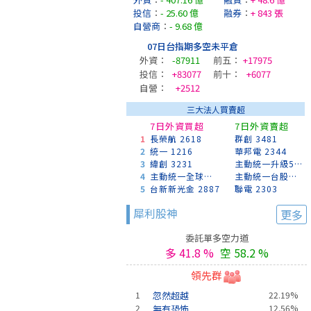
投信
：
- 25.60 億
融券
：
+ 843 張
自營商
：
- 9.68 億
07日台指期多空未平倉
外資：
-87911
前五：
+17975
投信：
+83077
前十：
+6077
自營：
+2512
三大法人買賣超
7日外資買超
7日外資賣超
1
長榮航 2618
群創 3481
2
統一 1216
華邦電 2344
3
緯創 3231
主動統一升級50 00403A
4
主動統一全球創新 00988A
主動統一台股增長 00981A
5
台新新光金 2887
聯電 2303
犀利股神
更多
委託單多空力道
多 41.8 %
空 58.2 %
領先群
1
忽然超越
22.19%
2
無有恐怖
12.56%