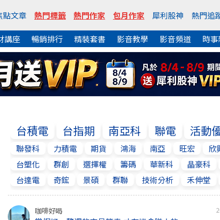
焦點文章
熱門標籤
熱門作家
包月作家
犀利股神
熱門追
財講座
暢銷排行
精裝套書
影音教學
影音頻道
時事
台積電
台指期
南亞科
聯電
活動
聯發科
力積電
期貨
鴻海
南亞
旺宏
欣
台塑化
群創
選擇權
籌碼
華新科
晶豪科
台達電
奇鋐
景碩
群聯
技術分析
禾伸堂
咖啡好喝
2