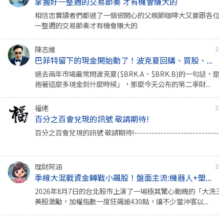
掌握好一整週的交易節奏 才有機會賺大的
相信忠實讀者們都過了一個很開心的父親節咖啡大又要跟各
一整週的交易節奏才有機會賺大的
陳志維
2
巴菲特留下的現金開始動了！波克夏回購、買股、...
過去兩年市場最常問波克夏($BRK.A、$BRK.B)的一句話
抱著這麼多現金到什麼時候」，那麼今天公布的第二季財...
福佬
2
百分之百會兌現的訊號 敬請期待!
百分之百會兌現的訊號 敬請期待!-----------------------------
理財阿涵
2
季線大混戰資金轉戰小飆股！盤面主流:機器人+塑...
2026年8月7日的台北股市上演了一場極其驚心動魄的「大
美股激勵，加權指數一度狂飆逾430點，讓不少當沖客以...