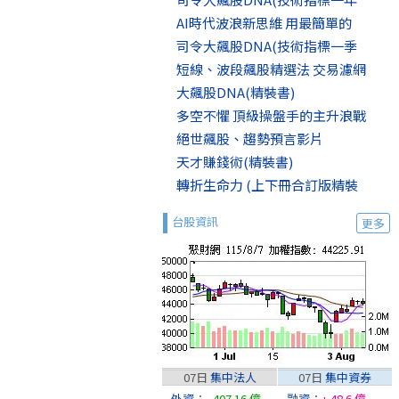
AI時代波浪新思維 用最簡單的
司令大飆股DNA(技術指標一季
短線、波段飆股精選法 交易濾網
大飆股DNA(精裝書)
多空不懼 頂級操盤手的主升浪戰
絕世飆股、趨勢預言影片
天才賺錢術(精裝書)
轉折生命力 (上下冊合訂版精裝
台股資訊
更多
07日
集中法人
07日
集中資券
外資
：
- 407.16 億
融資
：
+ 48.6 億