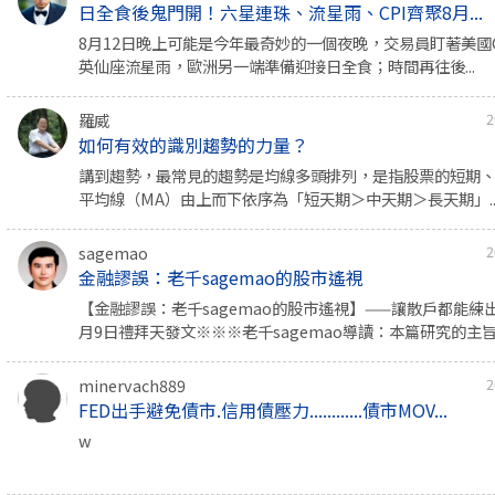
日全食後鬼門開！六星連珠、流星雨、CPI齊聚8月...
8月12日晚上可能是今年最奇妙的一個夜晚，交易員盯著美國
英仙座流星雨，歐洲另一端準備迎接日全食；時間再往後...
羅威
2
如何有效的識別趨勢的力量？
講到趨勢，最常見的趨勢是均線多頭排列，是指股票的短期
平均線（MA）由上而下依序為「短天期＞中天期＞長天期」..
sagemao
2
金融謬誤：老千sagemao的股市遙視
【金融謬誤：老千sagemao的股市遙視】——讓散戶都能練出
月9日禮拜天發文※※※老千sagemao導讀：本篇研究的主旨..
minervach889
2
FED出手避免債市.信用債壓力............債市MOV...
w