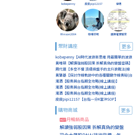
kobepenny
皮皮pipi12157
福佬
Winson2004
咖啡好喝
選擇權實驗室
聚財講座
更多
kobepenny【AI時代波浪新思維 用最簡單的波浪
賺最簡單的錢(線上講座)】
黃唯碩【解讀強弱股因果 拆解真偽的變盤密碼】
周代運【多空不懼 頂級操盤手的主升浪戰法(線
上講座)】
黃肇基【探討作線軌跡中的各種關鍵作線奧秘(台
北)】
濁酒【股票與台指期全攻略(線上講座)】
濁酒【股票與台指期全攻略(線上講座)
(8/2+8/9)】
濁酒【股票與台指期全攻略(線上講座)
(8/16+8/23)】
皮皮pipi12157【台指一分K當沖SOP】
購物商城
更多
月暢銷商品
解讀強弱股因果 拆解真偽的變盤
司令大飆股DNA(技術指標一年