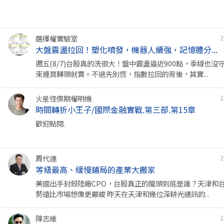
選擇權實驗室
2
大盤震盪拉回！塑化噴發，機器人續強，記憶體分...
週五(8/7)台股真的洗很大！盤中震盪逼近900點，季線也沒
束連買轉頭就賣。不過先別慌，指數拉回的背後，其實...
火星怪傑期權明機
2
時間轉折小王子/國際金融實戰.第三部.第15章
歡迎點閱.
周代運
2
等級最高、緩慢鋪局的產業大搬家
美國出手封殺陸廠CPO，台股真正的龍頭到底是誰？天津和
勢遠比市場想像更嚴峻 昨天在天津和幾位深耕光通訊的...
陳志維
2