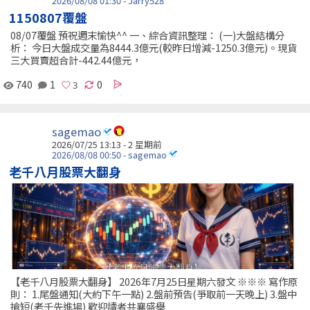
2026/08/08 01:30 - Jarry528
1150807覆盤
08/07覆盤 預祝週末愉快^^ 一、綜合資訊整理： (一)大盤結構分
析： 今日大盤成交量為8444.3億元(較昨日增減-1250.3億元)。現貨
三大買賣超合計-442.44億元，
740
1
0
sagemao
2026/07/25 13:13 - 2 星期前
2026/08/08 00:50 - sagemao
老千八月股票大翻身
【老千八月股票大翻身】 2026年7月25日星期六發文 ※※※ 寫作原
則： 1.尾盤通知(大約下午一點) 2.盤前預告(爭取前一天晚上) 3.盤中
搶短(老千先進場) 歡迎讀者共襄盛舉