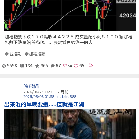
加權指數下跌１７０點收４４２２５ 成交量縮小到８１００億 加權
指數下跌量縮 等待晚上非農數據再給你一個大
台指期
加權指數
5558
134
365
67
65
嘎飛貓
2026/06/24 16:41 - 2 月前
2026/08/08 01:58 - natalie888
出來混的早晚要還.....這就是江湖