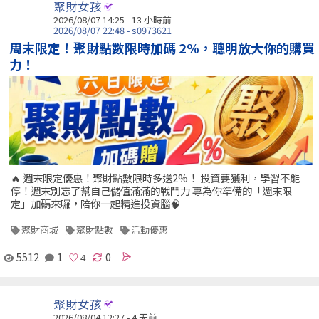
聚財女孩
2026/08/07 14:25 -
13 小時前
2026/08/07 22:48 - s0973621
周末限定！聚財點數限時加碼 2%，聰明放大你的購買
力！
🔥 週末限定優惠！聚財點數限時多送2%！ 投資要獲利，學習不能
停！週末別忘了幫自己儲值滿滿的戰鬥力 專為你準備的「週末限
定」加碼來囉，陪你一起精進投資腦🧠
聚財商城
聚財點數
活動優惠
5512
1
0
聚財女孩
2026/08/04 12:27 - 4 天前