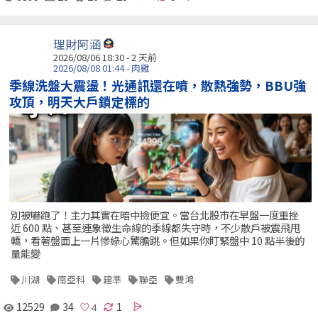
理財阿涵
2026/08/06 18:30 - 2 天前
2026/08/08 01:44 - 肉雞
季線洗盤大震盪！光通訊還在噴，散熱強勢，BBU強
攻頂，明天大戶鎖定標的
別被嚇跑了！主力其實在暗中撿便宜。當台北股市在早盤一度重挫
近 600 點、甚至連象徵生命線的季線都失守時，不少散戶被震飛甩
轎，看著盤面上一片慘綠心驚膽跳。但如果你盯緊盤中 10 點半後的
量能變
川湖
南亞科
建準
聯亞
雙鴻
12529
34
1