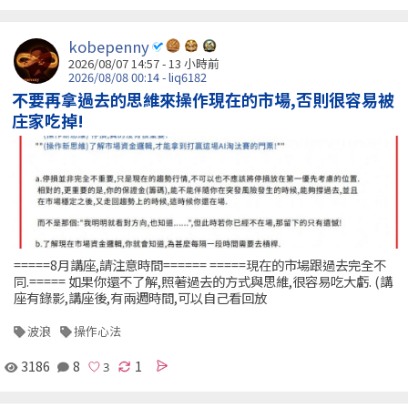
kobepenny
2026/08/07 14:57 -
13 小時前
2026/08/08 00:14 - liq6182
不要再拿過去的思維來操作現在的市場,否則很容易被
庄家吃掉!
=====8月講座,請注意時間====== =====現在的市場跟過去完全不
同.===== 如果你還不了解,照著過去的方式與思維,很容易吃大虧. (講
座有錄影,講座後,有兩週時間,可以自己看回放
波浪
操作心法
3186
8
1