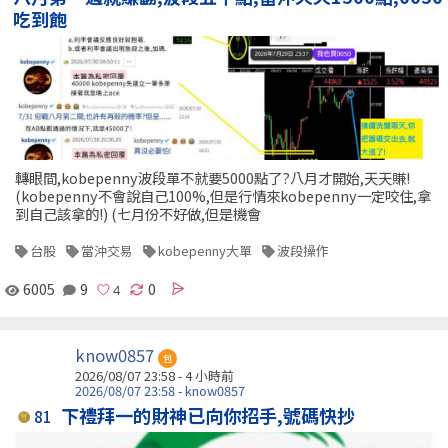
吃到飽
轉眼間,kobepenny波段單不就要5000點了?八月才開始,天天賺!
(kobepenny不會說自己100%,但是行情來kobepenny一定咬住,拿
到自己該拿的!) (七月份不好做,但是機會
台股
當沖交易
kobepenny大單
波段操作
6005
9
0
know0857
包
2026/08/07 23:58 -
4 小時前
2026/08/07 23:58 - know0857
下禮拜一的財神已向你招手,號碼快抄
81