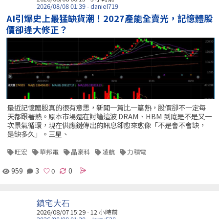
2026/08/08 01:39 - daniel719
AI引爆史上最猛缺貨潮！2027產能全賣光，記憶體股
價卻逢大修正？
最近記憶體股真的很有意思，新聞一篇比一篇熱，股價卻不一定每
天都跟著熱。原本市場還在討論這波 DRAM、HBM 到底是不是又一
次景氣循環，現在供應鏈傳出的訊息卻愈來愈像「不是會不會缺，
是缺多久」。三星、
旺宏
華邦電
晶豪科
凌航
力積電
959
3
0
鎮宅大石
2026/08/07 15:29 -
12 小時前