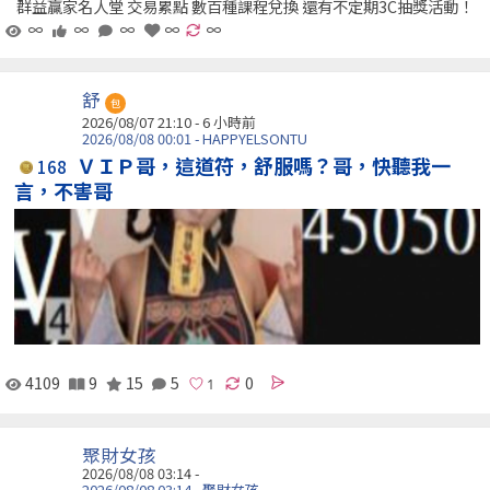
群益贏家名人堂 交易累點 數百種課程兌換 還有不定期3C抽獎活動！
∞
∞
∞
∞
∞
舒
包
2026/08/07 21:10 -
6 小時前
2026/08/08 00:01 - HAPPYELSONTU
ＶＩＰ哥，這道符，舒服嗎？哥，快聽我一
168
言，不害哥
4109
9
15
5
0
聚財女孩
2026/08/08 03:14 -
2026/08/08 03:14 - 聚財女孩