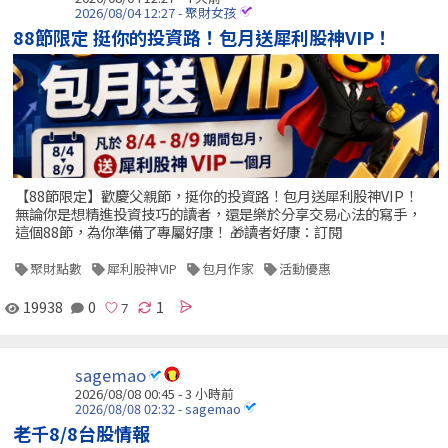
2026/08/04 12:27 - 聚財女孩
88節限定 挺你的投資路！包月送犀利股神VIP！
【88節限定】歡慶父親節，挺你的投資路！包月送犀利股神VIP！
無論你是想精進投資技巧的讀者，還是樂於分享交易心法的寫手，
這個88節，為你準備了專屬好康！ 🎁讀者好康：訂閱
聚財點數
犀利股神VIP
包月作家
活動優惠
19938
0
1
sagemao
2026/08/08 00:45 -
3 小時前
2026/08/08 02:32 - sagemao
老千8/8台股情報