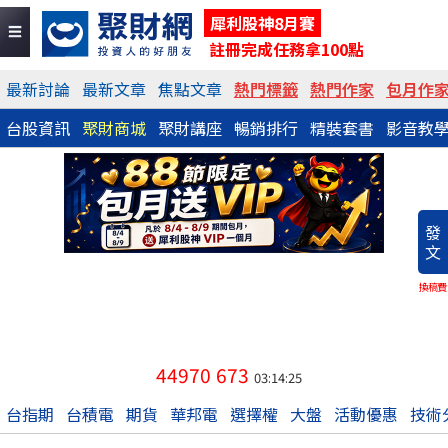
犀利股神8月賽
註冊完成任務拿100點
最新討論
最新文章
焦點文章
熱門標籤
熱門作家
包月作
台股資訊
聚財商城
聚財講座
暢銷排行
精裝套書
影音教
發
文
換稿費
44970
673
03:14:25
台指期
台積電
期貨
華邦電
選擇權
大盤
活動優惠
技術