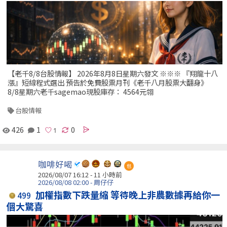
【老千8/8台股情報】 2026年8月8日星期六發文 ※※※ 『翔龍十八
漲』短線程式選出 預告於免費股票月刊《老千八月股票大翻身》
8/8星期六老千sagemao現股庫存： 4564元翎
台股情報
426
1
0
咖啡好喝
包
2026/08/07 16:12 -
11 小時前
2026/08/08 02:00 - 周仔仔
加權指數下跌量縮 等待晚上非農數據再給你一
499
個大驚喜