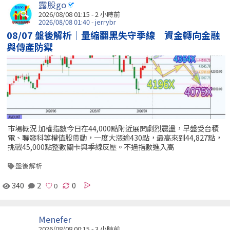
露股go
2026/08/08 01:15 -
2 小時前
2026/08/08 01:40 - jerrybr
08/07 盤後解析｜量縮翻黑失守季線 資金轉向金融
與傳產防禦
市場概況 加權指數今日在44,000點附近展開劇烈震盪，早盤受台積
電、聯發科等權值股帶動，一度大漲逾430點，最高來到44,827點，
挑戰45,000點整數關卡與季線反壓。不過指數進入高
盤後解析
340
2
0
Menefer
2026/08/08 00:15 -
3 小時前