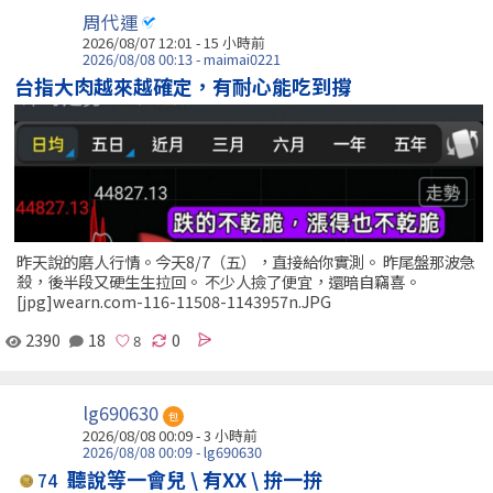
周代運
2026/08/07 12:01 -
15 小時前
2026/08/08 00:13 - maimai0221
台指大肉越來越確定，有耐心能吃到撐
昨天說的磨人行情。今天8/7（五），直接給你實測。 昨尾盤那波急
殺，後半段又硬生生拉回。 不少人撿了便宜，還暗自竊喜。
[jpg]wearn.com-116-11508-1143957n.JPG
2390
18
0
lg690630
包
2026/08/08 00:09 -
3 小時前
2026/08/08 00:09 - lg690630
聽說等一會兒 \ 有XX \ 拚一拚
74