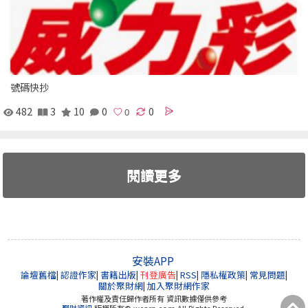
號碼快抄
482
3
10
0
0
閱讀更多
安裝APP
論壇舊檔
|
認證作家
|
書籍出版
|
刊登廣告
|
RSS
|
隱私權政策
|
常見問題
|
關於聚財網
|
加入聚財網作家
著作權及責任歸作者所有 資訊數據僅供參考
聚財資訊
版權所有© wearn.com All Rights Reserved.