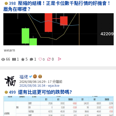
壓縮的結構！正是卡位數千點行情的好機會！
398
眉角在哪裡？
wearn
66
1
5
1
0
福佬
2026/08/06 16:29 -
17 分鐘前
2026/08/06 16:34 - wjackie
還有比這更可怕的跌勢嗎?
499