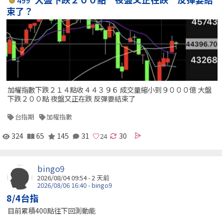
499
束了？
加權指數下跌２１４點收４４３９６ 成交量縮小到９０００億 大盤
下跌２００點 夜盤又正在跌 反彈要結束了
台指期
加權指數
324
65
145
31
30
bingo9
2026/08/04 09:54 - 2 天前
2026/08/06 16:40 - bingo9
8/4台指
目前累積400點往下回測動能