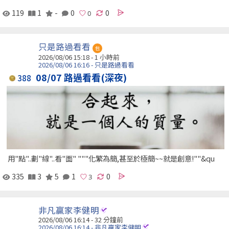
119
1
-
0
0
只是路過看看
包
2026/08/06 15:18 -
1 小時前
2026/08/06 16:16 - 只是路過看看
08/07 路過看看(深夜)
388
用"點"..劃"線"..看"面" """化繁為簡,甚至於極簡~~就是創意!""&qu
335
3
5
1
0
非凡贏家李健明
2026/08/06 16:14 -
32 分鐘前
2026/08/06 16:14 - 非凡贏家李健明