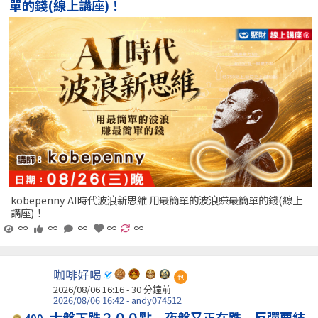
單的錢(線上講座)！
kobepenny AI時代波浪新思維 用最簡單的波浪賺最簡單的錢(線上
講座)！
∞
∞
∞
∞
∞
咖啡好喝
包
2026/08/06 16:16 -
30 分鐘前
2026/08/06 16:42 - andy074512
大盤下跌２００點 夜盤又正在跌 反彈要結