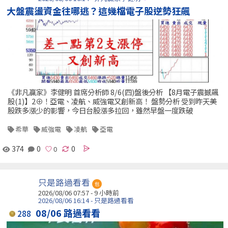
大盤震盪資金往哪逃？這幾檔電子股逆勢狂飆
《非凡贏家》李健明 首席分析師 8/6(四)盤後分析 【8月電子震撼飆
股(1)】2⊕！亞電、凌航、威強電又創新高！ 盤勢分析 受到昨天美
股跌多漲少的影響，今日台股漲多拉回，雖然早盤一度跌破
希華
威強電
凌航
亞電
374
0
0
只是路過看看
包
2026/08/06 07:57 -
9 小時前
2026/08/06 16:14 - 只是路過看看
08/06 路過看看
288