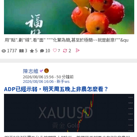
用"點"..劃"線"..看"面" """化繁為簡,甚至於極簡~~就是創意!""&qu
1737
3
5
10
2
陳志維
2026/08/06 15:56 -
50 分鐘前
2026/08/06 16:06 - 新手ws
ADP已經示弱，明天周五晚上非農怎麼看？