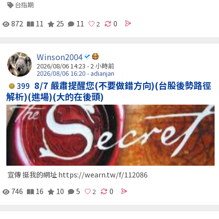
台指期
872
11
25
11
0
Winson2004
2026/08/06 14:23 -
2 小時前
2026/08/06 16:20 - adianjan
8/7 嚴肅提醒您(不要做錯方向)(台股後勢路徑
399
解析)(進場)(大的在後頭)
宣傳 挺我的網址 https://wearn.tw/f/112086
746
16
10
5
0