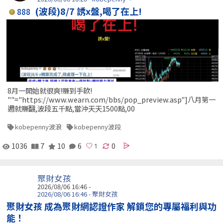
(波段)8/7 誘x盤,喝了在上!
888
8月一開始就很爽!賺到手軟!
""="https://www.wearn.com/bbs/pop_preview.asp"]八月第一
週就賺翻,波段五千點,當沖天天1500點,00
kobepenny波浪
kobepenny波段
1036
7
10
6
0
聚財女孩
2026/08/06 16:46 -
2026/08/06 16:46 - 聚財女孩
聚財女孩 成為聚財網認證作家 解鎖您的專屬福利與功
能！