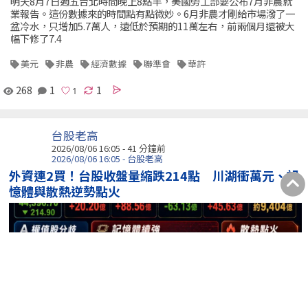
明天8月7日週五台北時間晚上8點半，美國勞工部要公布7月非農就
業報告。這份數據來的時間點有點微妙。6月非農才剛給市場潑了一
盆冷水，只增加5.7萬人，遠低於預期的11萬左右，前兩個月還被大
幅下修了7.4
美元
非農
經濟數據
聯準會
華許
268
1
1
台股老高
2026/08/06 16:05 -
41 分鐘前
2026/08/06 16:05 - 台股老高
外資連2買！台股收盤量縮跌214點 川湖衝萬元、記
憶體與散熱逆勢點火
【台股量縮拉回214點，季線與44K仍守穩】 美股科技股回檔，加上