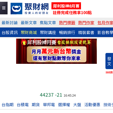
犀利股神8月賽
註冊完成任務拿100點
最新討論
最新文章
焦點文章
熱門標籤
熱門作家
包月作
台股資訊
聚財商城
聚財講座
暢銷排行
精裝套書
影音教
發
文
換稿費
44237
-21
16:45:24
台指期
台積電
期貨
華邦電
選擇權
大盤
活動優惠
技術