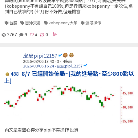
轉眼間,kobepenny波段單不就要5000點了?八月才開始,天天賺!
(kobepenny不會說自己100%,但是行情來kobepenny一定咬住,拿
到自己該拿的!) (七月份不好做,但是機會
台股
當沖交易
kobepenny大單
波段操作
3767
9
0
皮皮pipi12157
2026/08/06 13:40 -
3 小時前
2026/08/06 16:24 - 皮皮pipi12157
8/7 已經開始佈局~[我的進場點~至少800點以
488
上]
內文是看盤心得分享pipi不帶操作 投資