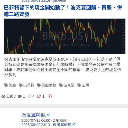
2026/08/08 23:16 - plc4609
巴菲特留下的現金開始動了！波克夏回購、買股、併
購三路齊發
過去兩年市場最常問波克夏($BRK.A、$BRK.B)的一句話，是「巴
菲特到底要抱著這麼多現金到什麼時候」，那麼今天公布的第二季
財報，終於讓這個問題出現完全不同的答案。 波克夏手上的現金依
然多到
美股
巴菲特
美股財報
波克夏
回購
1308
1
1
微風翼輕航
2026/07/31 06:00 - 2 星期前
2026/08/08 23:13 - 微風翼輕航