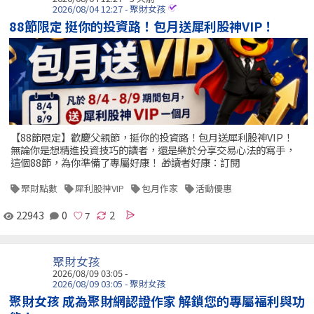
2026/08/04 12:27 - 聚財女孩
88節限定 挺你的投資路！包月送犀利股神VIP！
【88節限定】歡慶父親節，挺你的投資路！包月送犀利股神VIP！
無論你是想精進投資技巧的讀者，還是樂於分享交易心法的寫手，
這個88節，為你準備了專屬好康！ 🎁讀者好康：訂閱
聚財點數
犀利股神VIP
包月作家
活動優惠
22943
0
2
聚財女孩
2026/08/09 03:05 -
2026/08/09 03:05 - 聚財女孩
聚財女孩 成為聚財網認證作家 解鎖您的專屬福利與功