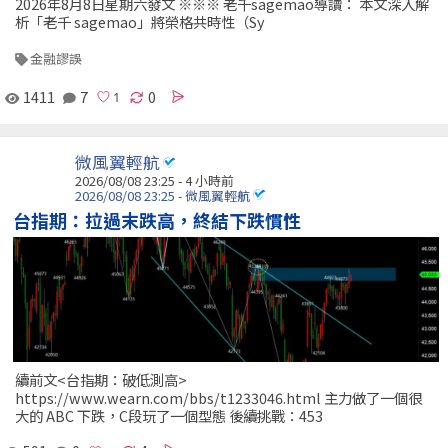
2026年8月8日星期六發文 ※※※ 老千sagemao導讀： 本文深入解
析「老千 sagemao」將榮格共時性（Sy
金融謬誤
1411
7
0
微風翼輕航
2026/08/08 23:25 -
4 小時前
2026/08/08 23:25 - 微風翼輕航
台指期：拉過末跌高，終結下跌慣性
續前文<台指期：破低測高>
https://www.wearn.com/bbs/t1233046.html 主力做了一個很
大的 ABC 下跌，C段玩了一個型態 後續挑戰：453