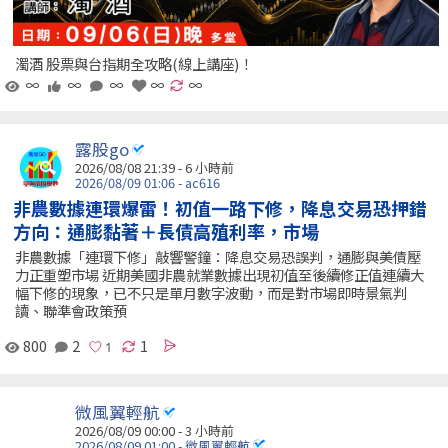
濁酒 股票與台指期全攻略(線上講座)！
∞
∞
∞
∞
∞
露股go
2026/08/08 21:39 -
6 小時前
2026/08/09 01:06 - ac616
非農數據連環爆雷！初值一路下修，降息交易恐押錯
方向：通膨黏著＋長債高殖利率，市場
非農數據「連環下修」敲響警鐘：降息交易恐誤判，通膨與美債壓
力正重塑市場 近期美國非農就業數據出現初值至後續修正值連續大
幅下修的現象，已不只是單月數字波動，而是對市場即時景氣判
讀、聯準會政策預
800
2
1
微風翼輕航
2026/08/09 00:00 -
3 小時前
2026/08/09 01:00 - 微風翼輕航