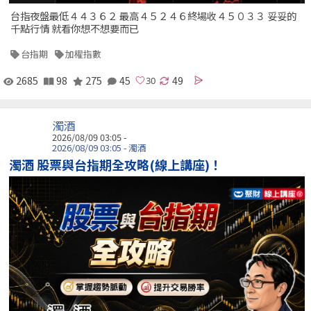
台指夜盤最低４４３６２ 最高４５２４６終場收４５０３３ 妥妥的
千點行情 就看你想不想要而已
台指期
加權指數
2685
98
275
45
49
濁酒
2026/08/09 03:05 -
2026/08/09 03:05 - 濁酒
濁酒 股票與台指期全攻略(線上講座)！