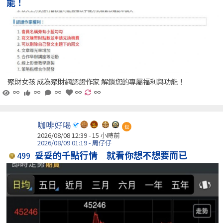
能！
聚財女孩 成為聚財網認證作家 解鎖您的專屬福利與功能！
∞
∞
∞
∞
∞
咖啡好喝
包
2026/08/08 12:39 -
15 小時前
2026/08/09 01:19 - 周仔仔
妥妥的千點行情 就看你想不想要而已
499