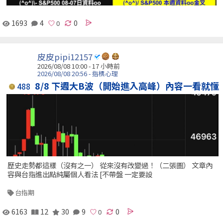
1693
4
0
皮皮pipi12157
2026/08/08 10:00 -
17 小時前
2026/08/08 20:56 - 指標心理
8/8 下週大B波（開始進入高峰）內容一看就懂
488
歷史走勢都這樣（沒有之一） 從來沒有改變過！（二張圖） 文章內
容與台指進出點純屬個人看法 [不帶盤 一定要設
台指期
6163
12
30
9
0