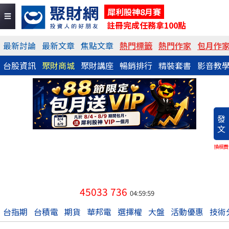
犀利股神8月賽
註冊完成任務拿100點
最新討論
最新文章
焦點文章
熱門標籤
熱門作家
包月作
台股資訊
聚財商城
聚財講座
暢銷排行
精裝套書
影音教
發
文
換稿費
45033
736
04:59:59
台指期
台積電
期貨
華邦電
選擇權
大盤
活動優惠
技術