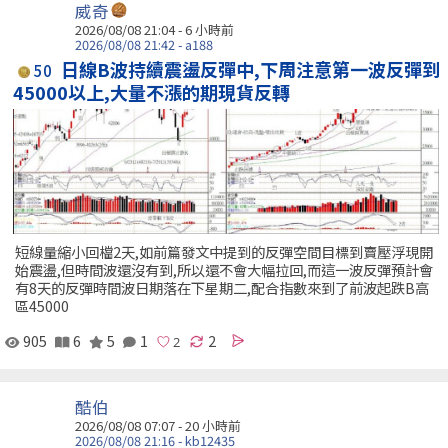
威奇
2026/08/08 21:04 -
6 小時前
2026/08/08 21:42 - a188
日線B波持續震盪反彈中,下周注意第一波反彈到
50
45000以上,大量不漲的期現貨反轉
短線量縮小回檔2天,如前篇發文中提到的反彈空間目標到賣壓浮現開
始震盪,但時間波還沒有到,所以還不會大幅拉回,而這一波反彈預計會
有8天的反彈時間波日期落在下星期二,配合指數來到了前波起跌B高
區45000
905
6
5
1
2
酷伯
2026/08/08 07:07 -
20 小時前
2026/08/08 21:16 - kb12435