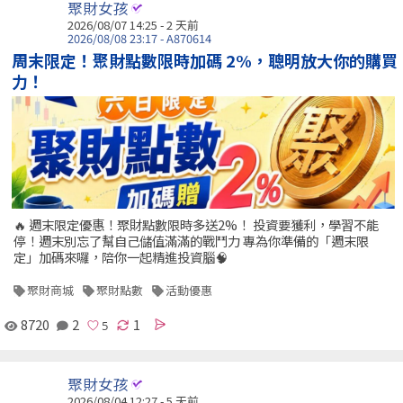
聚財女孩
2026/08/07 14:25 - 2 天前
2026/08/08 23:17 - A870614
周末限定！聚財點數限時加碼 2%，聰明放大你的購買
力！
🔥 週末限定優惠！聚財點數限時多送2%！ 投資要獲利，學習不能
停！週末別忘了幫自己儲值滿滿的戰鬥力 專為你準備的「週末限
定」加碼來囉，陪你一起精進投資腦🧠
聚財商城
聚財點數
活動優惠
8720
2
1
聚財女孩
2026/08/04 12:27 - 5 天前