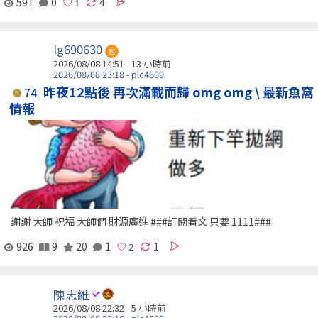
591
0
4
lg690630
包
2026/08/08 14:51 -
13 小時前
2026/08/08 23:18 - plc4609
昨夜12點後 再次滿載而歸 omg omg \ 最新魚窩
74
情報
謝謝 大師 祝福 大師們 財源廣進 ###訂閱看文 只要 1111###
926
9
20
1
1
陳志維
2026/08/08 22:32 -
5 小時前