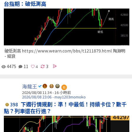
台指期：破低測高
破低測高 https://www.wearn.com/bbs/t1211879.html 陶淵明
- 縱浪
4475
11
3
海龍王
包
2026/08/08 11:34 -
16 小時前
2026/08/08 23:06 - may1203momoko
下週行情規劃：準！中最低！持續卡位？數千
398
點？列車還在行進？