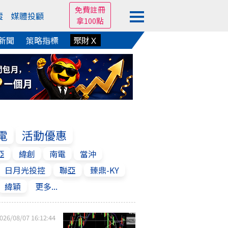
免費註冊
蹤
媒體投顧
拿100點
新聞
策略指標
聚財Ｘ
電
活動優惠
亞
緯創
南電
當沖
日月光投控
聯亞
臻鼎-KY
緯穎
更多...
026/08/07 16:12:44