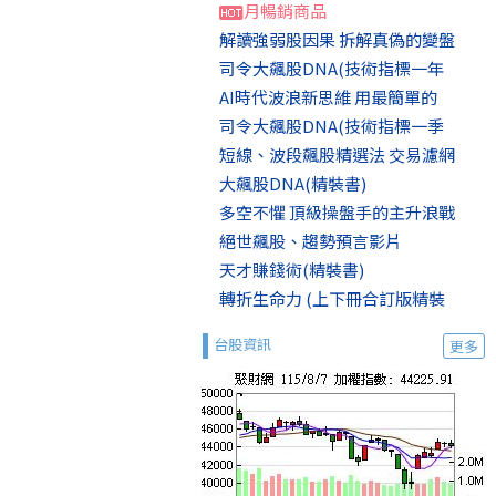
月暢銷商品
解讀強弱股因果 拆解真偽的變盤
司令大飆股DNA(技術指標一年
AI時代波浪新思維 用最簡單的
司令大飆股DNA(技術指標一季
短線、波段飆股精選法 交易濾網
大飆股DNA(精裝書)
多空不懼 頂級操盤手的主升浪戰
絕世飆股、趨勢預言影片
天才賺錢術(精裝書)
轉折生命力 (上下冊合訂版精裝
台股資訊
更多