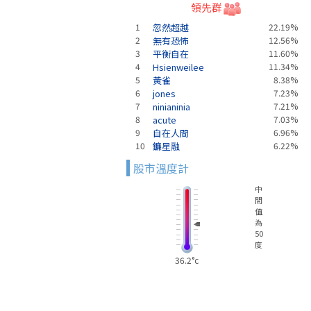
領先群
1
忽然超越
22.19%
2
無有恐怖
12.56%
3
平衡自在
11.60%
4
Hsienweilee
11.34%
5
黃雀
8.38%
6
jones
7.23%
7
ninianinia
7.21%
8
acute
7.03%
9
自在人間
6.96%
10
鐮星融
6.22%
股市溫度計
中
間
值
為
50
度
36.2°c