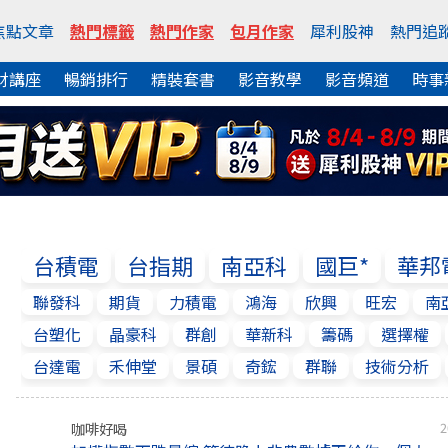
焦點文章
熱門標籤
熱門作家
包月作家
犀利股神
熱門追
財講座
暢銷排行
精裝套書
影音教學
影音頻道
時事
台積電
台指期
南亞科
國巨*
華邦
聯發科
期貨
力積電
鴻海
欣興
旺宏
南
台塑化
晶豪科
群創
華新科
籌碼
選擇權
台達電
禾伸堂
景碩
奇鋐
群聯
技術分析
咖啡好喝
2