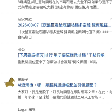
8月講座,請注意時間現在的市場跟過去完全不同.如果你還不
式與思維,很容易吃大虧.(講座有錄影,講座後,有兩週...
莊家思維
2
2026/08/07《夜盤巨震破底翻站穩多空線 雙賣風控...
《夜盤巨震破底翻站穩多空線 雙賣風控回歸比值平衡》### 
台指期日
蔣公
2
[下周要這樣玩]才行 單子要這樣做才穩 *千點伺候
指數關鍵位置來了 怎麼做才會贏錢?閱文回覆+10點
鬼股子
2
AI浪潮後。哪一類股將迅速崛起並引領風騷？
大家好，我是鬼股子，好長時間沒在聚財網寫文章，在此，
近一年多來，全球股市最熱門的話題就是AI人工智能。...
Logan羅根
2