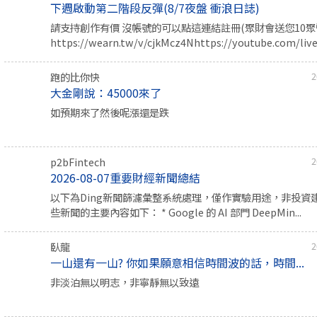
下週啟動第二階段反彈(8/7夜盤 衝浪日誌)
請支持創作有價 沒帳號的可以點這連結註冊(聚財會送您10聚幣
https://wearn.tw/v/cjkMcz4Nhttps://youtube.com/live/
跑的比你快
2
大金剛說：45000來了
如預期來了然後呢漲還是跌
p2bFintech
2
2026-08-07重要財經新聞總結
以下為Ding新聞篩濾彙整系統處理，僅作實驗用途，非投資
些新聞的主要內容如下： * Google 的 AI 部門 DeepMin...
臥龍
2
一山還有一山? 你如果願意相信時間波的話，時間...
非淡泊無以明志，非寧靜無以致遠