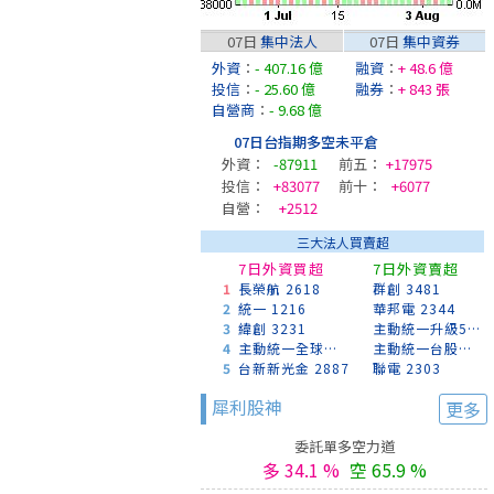
07日
集中法人
07日
集中資券
外資
：
- 407.16 億
融資
：
+ 48.6 億
投信
：
- 25.60 億
融券
：
+ 843 張
自營商
：
- 9.68 億
07日台指期多空未平倉
外資：
-87911
前五：
+17975
投信：
+83077
前十：
+6077
自營：
+2512
三大法人買賣超
7日外資買超
7日外資賣超
1
長榮航 2618
群創 3481
2
統一 1216
華邦電 2344
3
緯創 3231
主動統一升級50 00403A
4
主動統一全球創新 00988A
主動統一台股增長 00981A
5
台新新光金 2887
聯電 2303
犀利股神
更多
委託單多空力道
多 34.1 %
空 65.9 %