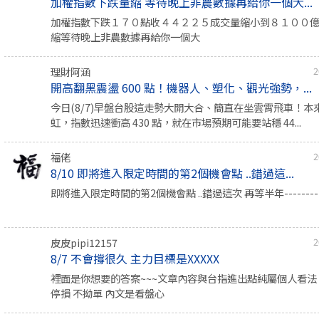
加權指數下跌量縮 等待晚上非農數據再給你一個大...
加權指數下跌１７０點收４４２２５成交量縮小到８１００
縮等待晚上非農數據再給你一個大
理財阿涵
2
開高翻黑震盪 600 點！機器人、塑化、觀光強勢，...
今日(8/7)早盤台股這走勢大開大合、簡直在坐雲霄飛車！本
虹，指數迅速衝高 430 點，就在市場預期可能要站穩 44...
福佬
2
8/10 即將進入限定時間的第2個機會點 ..錯過這...
即將進入限定時間的第2個機會點 ..錯過這次 再等半年-----------
皮皮pipi12157
2
8/7 不會撐很久 主力目標是XXXXX
裡面是你想要的答案~~~文章內容與台指進出點純屬個人看法 
停損 不拗單 內文是看盤心