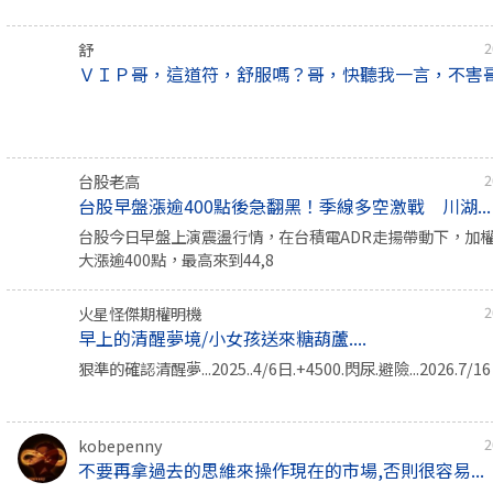
舒
2
ＶＩＰ哥，這道符，舒服嗎？哥，快聽我一言，不害
台股老高
2
台股早盤漲逾400點後急翻黑！季線多空激戰 川湖...
台股今日早盤上演震盪行情，在台積電ADR走揚帶動下，加
大漲逾400點，最高來到44,8
火星怪傑期權明機
2
早上的清醒夢境/小女孩送來糖葫蘆....
狠準的確認清醒夢...2025..4/6日.+4500.閃尿.避險...2026.7/
kobepenny
2
不要再拿過去的思維來操作現在的市場,否則很容易...