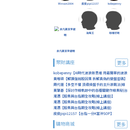
Winson2004
皮皮pipi12157
kobepenny
海龍王
咖啡好喝
非凡贏家李健明
聚財講座
更多
kobepenny【AI時代波浪新思維 用最簡單的波浪
賺最簡單的錢(線上講座)】
黃唯碩【解讀強弱股因果 拆解真偽的變盤密碼】
周代運【多空不懼 頂級操盤手的主升浪戰法(線
上講座)】
黃肇基【探討作線軌跡中的各種關鍵作線奧秘(台
北)】
濁酒【股票與台指期全攻略(線上講座)】
濁酒【股票與台指期全攻略(線上講座)
(8/2+8/9)】
濁酒【股票與台指期全攻略(線上講座)
(8/16+8/23)】
皮皮pipi12157【台指一分K當沖SOP】
購物商城
更多