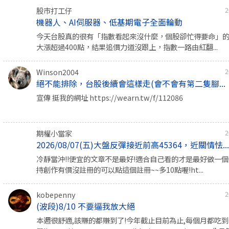
股市打工仔
2
機器人、AI伺服器、低基期電子全面輪動
今天台股真的很有「指數看起來沒什麼，個股卻忙得要命」
大漲超過400點，結果追價力道沒跟上，指數一路由紅翻...
Winson2004
2
絕不能排除，台股後續會這樣走(會不會有第二隻腳...
宣傳 挺我的網址 https://wearn.tw/f/112086
期權小當家
2
2026/08/07(五)大盤反彈接近前高45364，近關情怯..
冷靜當沖!!便宜的文章不是最好!適合自己看的才是最好做一個價
持創作有價沒註冊的可以點這個註冊~~多10點喔!ht...
kobepenny
2
(波段)8/10 不要逼我放大絕
本週很舒適,該賺的都賺到了!今年截止目前為止,每個月都吃