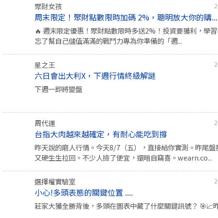
聚財女孩
2
周末限定！聚財點數限時加碼 2%，聰明放大你的購...
🔥 週末限定優惠！聚財點數限時多送2%！投資要獲利，學
忘了幫自己儲值滿滿的戰鬥力專為你準備的「週...
星之王
2
六日會出大利X，下週行情終級解謎
下週一即將變盤
周代運
2
台指大肉越來越確定，有耐心能吃到撐
昨天說的磨人行情。今天8/7（五），直接給你實測。昨尾盤
又硬生生拉回。不少人撿了便宜，還暗自竊喜。wearn.co...
選擇權實驗室
2
小心!多頭表態的關鍵位置 ....
莊家大獲全勝背後，多頭在圖表中藏了什麼關鍵訊號？ 🎯📈昨