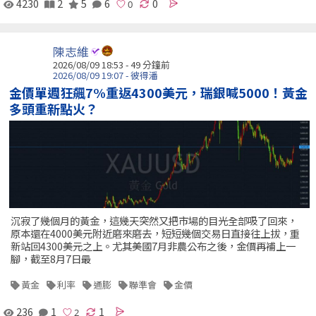
4230
2
5
6
0
陳志維
2026/08/09 18:53 -
49 分鐘前
2026/08/09 19:07 - 彼得潘
金價單週狂飆7%重返4300美元，瑞銀喊5000！黃金
多頭重新點火？
沉寂了幾個月的黃金，這幾天突然又把市場的目光全部吸了回來，
原本還在4000美元附近磨來磨去，短短幾個交易日直接往上拔，重
新站回4300美元之上。尤其美國7月非農公布之後，金價再補上一
腳，截至8月7日最
黃金
利率
通膨
聯準會
金價
236
1
1