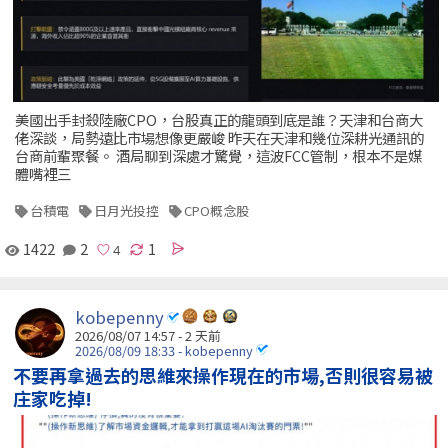
美國出手封殺陸廠CPO，台股真正的龍頭到底是誰？天津和台商大
佬深談，局勢遠比市場想像更嚴峻 昨天在天津和幾位深耕光通訊的
台商前輩聚餐。 酒局聊到深處才驚覺，這波FCC管制，根本不是媒
體嘴裡三
台積電
日月光投控
CPO概念股
1422
2
1
kobepenny
2026/08/07 14:57 - 2 天前
2026/08/09 18:33 - kobepenny
不要再拿過去的思維來操作現在的市場,否則很容易被
庄家吃掉!