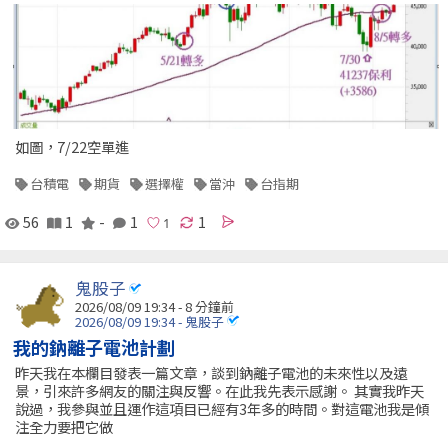
如圖，7/22空單進
台積電
期貨
選擇權
當沖
台指期
56
1
-
1
1
鬼股子
2026/08/09 19:34 -
8 分鐘前
2026/08/09 19:34 - 鬼股子
我的鈉離子電池計劃
昨天我在本欄目發表一篇文章，談到鈉離子電池的未來性以及遠
景，引來許多網友的關注與反響。在此我先表示感謝。 其實我昨天
說過，我參與並且運作這項目已經有3年多的時間。對這電池我是傾
注全力要把它做