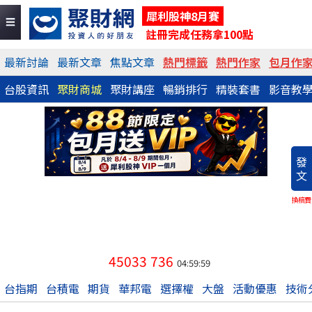
犀利股神8月賽
註冊完成任務拿100點
最新討論
最新文章
焦點文章
熱門標籤
熱門作家
包月作
台股資訊
聚財商城
聚財講座
暢銷排行
精裝套書
影音教
發
文
換稿費
45033
736
04:59:59
台指期
台積電
期貨
華邦電
選擇權
大盤
活動優惠
技術