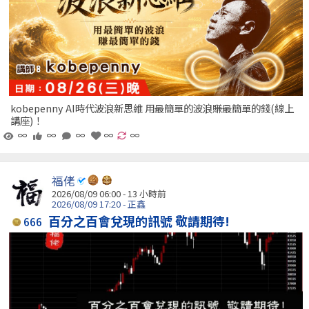
kobepenny AI時代波浪新思維 用最簡單的波浪賺最簡單的錢(線上
講座)！
∞
∞
∞
∞
∞
福佬
2026/08/09 06:00 -
13 小時前
2026/08/09 17:20 - 正鑫
百分之百會兌現的訊號 敬請期待!
666