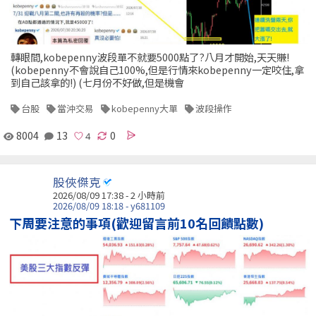
轉眼間,kobepenny波段單不就要5000點了?八月才開始,天天賺!
(kobepenny不會說自己100%,但是行情來kobepenny一定咬住,拿
到自己該拿的!) (七月份不好做,但是機會
台股
當沖交易
kobepenny大單
波段操作
8004
13
0
股俠傑克
2026/08/09 17:38 -
2 小時前
2026/08/09 18:18 - y681109
下周要注意的事項(歡迎留言前10名回饋點數)