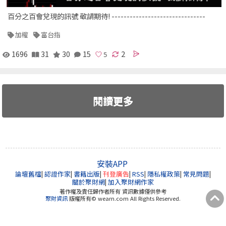
百分之百會兌現的訊號 敬請期待! -------------------------------
加權
富台指
1696
31
30
15
2
閱讀更多
安裝APP
論壇舊檔
|
認證作家
|
書籍出版
|
刊登廣告
|
RSS
|
隱私權政策
|
常見問題
|
關於聚財網
|
加入聚財網作家
著作權及責任歸作者所有 資訊數據僅供參考
聚財資訊
版權所有© wearn.com All Rights Reserved.