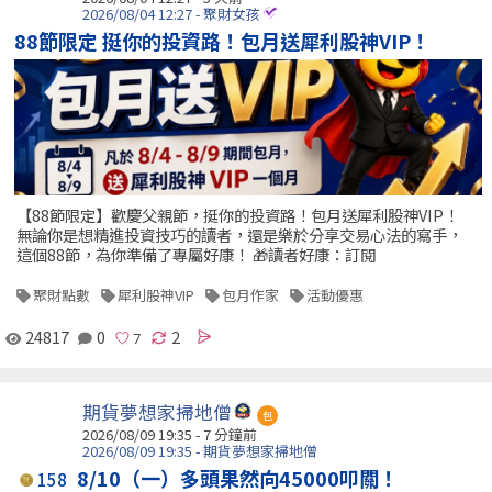
2026/08/04 12:27 - 聚財女孩
88節限定 挺你的投資路！包月送犀利股神VIP！
【88節限定】歡慶父親節，挺你的投資路！包月送犀利股神VIP！
無論你是想精進投資技巧的讀者，還是樂於分享交易心法的寫手，
這個88節，為你準備了專屬好康！ 🎁讀者好康：訂閱
聚財點數
犀利股神VIP
包月作家
活動優惠
24817
0
2
期貨夢想家掃地僧
包
2026/08/09 19:35 -
7 分鐘前
2026/08/09 19:35 - 期貨夢想家掃地僧
8/10（一）多頭果然向45000叩關！
158