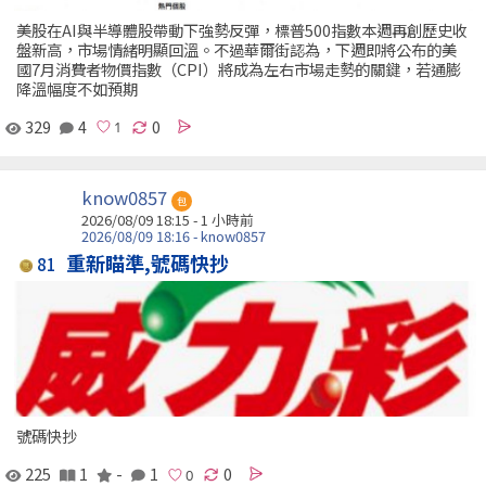
美股在AI與半導體股帶動下強勢反彈，標普500指數本週再創歷史收
盤新高，市場情緒明顯回溫。不過華爾街認為，下週即將公布的美
國7月消費者物價指數（CPI）將成為左右市場走勢的關鍵，若通膨
降溫幅度不如預期
329
4
0
know0857
包
2026/08/09 18:15 -
1 小時前
2026/08/09 18:16 - know0857
重新瞄準,號碼快抄
81
號碼快抄
225
1
-
1
0