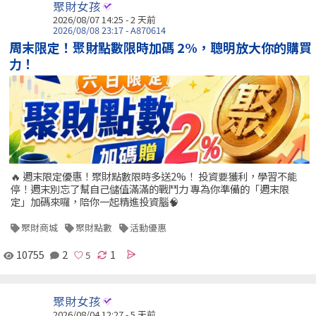
聚財女孩
2026/08/07 14:25 - 2 天前
2026/08/08 23:17 - A870614
周末限定！聚財點數限時加碼 2%，聰明放大你的購買
力！
🔥 週末限定優惠！聚財點數限時多送2%！ 投資要獲利，學習不能
停！週末別忘了幫自己儲值滿滿的戰鬥力 專為你準備的「週末限
定」加碼來囉，陪你一起精進投資腦🧠
聚財商城
聚財點數
活動優惠
10755
2
1
聚財女孩
2026/08/04 12:27 - 5 天前