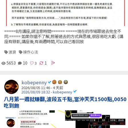
=====8月講座,請注意時間====== =====現在的市場跟過去完全不
同.===== 如果你還不了解,照著過去的方式與思維,很容易吃大虧. (講
座有錄影,講座後,有兩週時間,可以自己看回放
波浪
操作心法
5653
10
1
kobepenny
2026/08/05 11:46 - 4 天前
2026/08/09 18:32 - kobepenny
八月第一週就賺翻,波段五千點,當沖天天1500點,0050
吃到飽