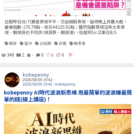
台股昨日(8/7)算是表現平平、交由個股表現，留待晚上非農大戲，
最後指數-170.79點、收在44225.91點；雖然指數表現沒有太多表
現、期現貨也不同步(現貨跌、期貨漲)，但是阿Sir.艾斯在8/5
期貨
當沖
台指期
非農
聯準會
349
2
-
0
0
kobepenny
2026/08/09 19:42 -
2026/08/09 19:42 - kobepenny
kobepenny AI時代波浪新思維 用最簡單的波浪賺最簡
單的錢(線上講座)！