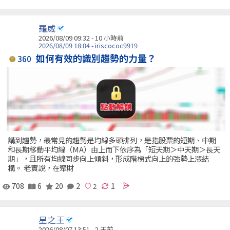
羅威
2026/08/09 09:32 -
10 小時前
2026/08/09 18:04 - iriscococ9919
如何有效的識別趨勢的力量？
360
講到趨勢，最常見的趨勢是均線多頭排列，是指股票的短期、中期
和長期移動平均線（MA）由上而下依序為「短天期＞中天期＞長天
期」，且所有均線同步向上傾斜，形成階梯式向上的強勢上漲結
構。 老實說，在聚財
708
6
20
2
1
星之王
2026/08/07 13:51 - 2 天前