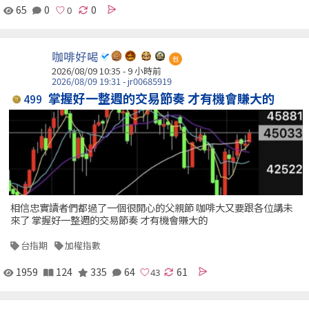
65
0
0
咖啡好喝
包
2026/08/09 10:35 -
9 小時前
2026/08/09 19:31 - jr00685919
掌握好一整週的交易節奏 才有機會賺大的
499
相信忠實讀者們都過了一個很開心的父親節 咖啡大又要跟各位講未
來了 掌握好一整週的交易節奏 才有機會賺大的
台指期
加權指數
1959
124
335
64
61