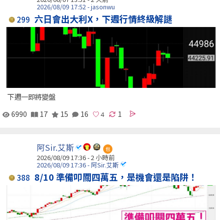
2026/08/09 17:52 - jasonwu
六日會出大利X，下週行情終級解謎
299
下週一即將變盤
6990
17
15
16
1
阿Sir.艾斯
包
2026/08/09 17:36 -
2 小時前
2026/08/09 17:36 - 阿Sir.艾斯
8/10 準備叩關四萬五，是機會還是陷阱！
388