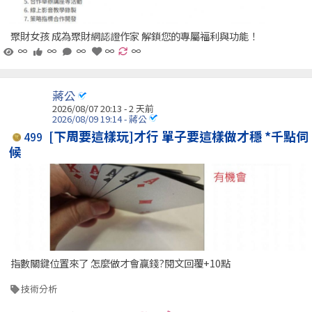
聚財女孩 成為聚財網認證作家 解鎖您的專屬福利與功能！
∞
∞
∞
∞
∞
蔣公
2026/08/07 20:13 - 2 天前
2026/08/09 19:14 - 蔣公
[下周要這樣玩]才行 單子要這樣做才穩 *千點伺
499
候
指數關鍵位置來了 怎麼做才會贏錢?閱文回覆+10點
技術分析