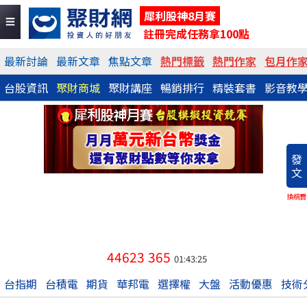
犀利股神8月賽
註冊完成任務拿100點
最新討論
最新文章
焦點文章
熱門標籤
熱門作家
包月作
台股資訊
聚財商城
聚財講座
暢銷排行
精裝套書
影音教
發
文
換稿費
44623
365
01:43:25
台指期
台積電
期貨
華邦電
選擇權
大盤
活動優惠
技術