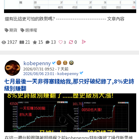
還有比這更可怕的跌勢嗎? --------------------------- 文章內容
期貨
選擇權
1927
21
15
13
0
kobepenny
2026/07/31 09:52 - 7 天前
2026/08/06 23:01 - kobepenny
七月最後一天非得塞錢給我,那只好破紀錄了,8%史詩
級別賺翻
在這一週台股跟隨著殺槓桿之前kobepenny特別傳遞了操作新思維.