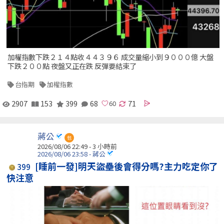
加權指數下跌２１４點收４４３９６ 成交量縮小到９０００億 大盤
下跌２００點 夜盤又正在跌 反彈要結束了
台指期
加權指數
2907
153
399
68
71
蔣公
包
2026/08/06 22:49 -
3 小時前
2026/08/06 23:58 - 蔣公
[睡前一發]明天盜壘後會得分嗎?主力吃定你了
399
快注意