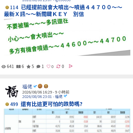
已經提前說會大噴出～噴過４４７００～～
114
最新Ｘ訊～～新關鍵ＫＥＹ 別信
641
6
5
1
0
福佬
2026/08/06 16:29 -
9 小時前
2026/08/06 23:01 - 福佬
還有比這更可怕的跌勢嗎?
499