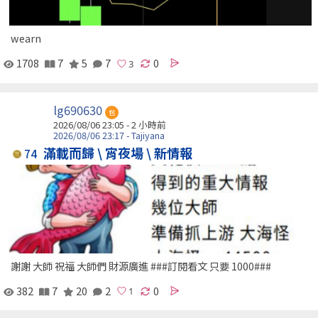
wearn
1708
7
5
7
0
lg690630
包
2026/08/06 23:05 -
2 小時前
2026/08/06 23:17 - Tajiyana
滿載而歸 \ 宵夜場 \ 新情報
74
謝謝 大師 祝福 大師們 財源廣進 ###訂閱看文 只要 1000###
382
7
20
2
0