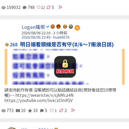
159032
748
5
Logan羅根
包
2026/08/06 22:16 -
3 小時前
2026/08/06 23:49 - hua66678
明日端看頸線是否有守(8/6～7衝浪日誌)
268
請支持創作有價 沒帳號的可以點這連結註冊(聚財會送您10聚幣
喔)~~ https://wearn.tw/v/cjkMcz4N
https://youtube.com/live/zOmfGV
772
10
10
5
2