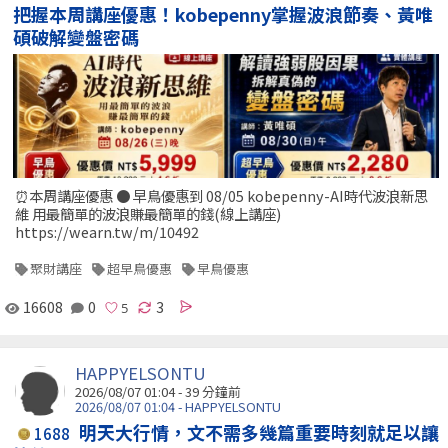
把握本周講座優惠！kobepenny掌握波浪節奏、黃唯
碩破解變盤密碼
⏰本周講座優惠 ● 早鳥優惠到 08/05 kobepenny-AI時代波浪新思
維 用最簡單的波浪賺最簡單的錢(線上講座)
https://wearn.tw/m/10492
聚財講座
超早鳥優惠
早鳥優惠
16608
0
3
HAPPYELSONTU
2026/08/07 01:04 -
39 分鐘前
2026/08/07 01:04 - HAPPYELSONTU
明天大行情，文不需多幾篇重要時刻就足以讓
1688