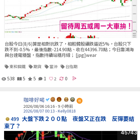
台股今日(8/6)算是相對抗跌了，相較韓股續跌逼近5%，台股只下
跌不到-0.5%，最後指數-214.90點、收在44396.70點；今日靠鴻海
與台達電穩盤，指數持續站穩月線； [jpg]wear
東和鋼鐵
期貨
當沖
台指期
538
5
5
1
0
咖啡好喝
包
2026/08/06 16:16 -
9 小時前
2026/08/07 00:13 - Kelly0818
大盤下跌２００點 夜盤又正在跌 反彈要結
499
束了？