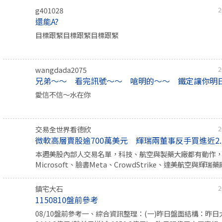
g401028
2
還能A?
目標跟緊目標跟緊目標跟緊
wangdada2075
2
兄弟～～ 看完訊號～～ 嗆明的～～ 鐵定讓你明
愛信不信～水在你
交易全世界看德欣
2
微軟高層賣股逾700萬美元 輝瑞兩董事反手買進近2..
本週美股內部人交易名單，科技、航空與製藥大廠都有動作
Microsoft、臉書Meta、CrowdStrike、達美航空與輝瑞藥廠
鎮宅大石
2
1150810盤前參考
08/10盤前參考一、綜合資訊整理：(一)昨日盤面結構：昨