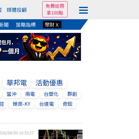
免費註冊
蹤
媒體投顧
拿100點
新聞
策略指標
聚財Ｘ
華邦電
活動優惠
當沖
南電
台塑化
群創
控
臻鼎-KY
台達電
奇鋐
026/08/09 10:35:27