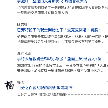
掌握好一整週的交易節奏 才有機會賺大的
相信忠實讀者們都過了一個很開心的父親節咖啡大又要跟各
一整週的交易節奏才有機會賺大的
陳志維
2
巴菲特留下的現金開始動了！波克夏回購、買股、...
過去兩年市場最常問波克夏($BRK.A、$BRK.B)的一句話
抱著這麼多現金到什麼時候」，那麼今天公布的第二季財...
理財阿涵
2
季線大混戰資金轉戰小飆股！盤面主流:機器人+塑...
2026年8月7日的台北股市上演了一場極其驚心動魄的「大
美股激勵，加權指數一度狂飆逾430點，讓不少當沖客以...
福佬
2
百分之百會兌現的訊號 敬請期待!
百分之百會兌現的訊號 敬請期待!-----------------------------