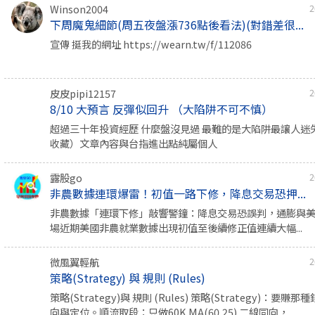
Winson2004
2
下周魔鬼細節(周五夜盤漲736點後看法)(對錯差很...
宣傳 挺我的網址 https://wearn.tw/f/112086
皮皮pipi12157
2
8/10 大預言 反彈似回升 （大陷阱不可不慎）
超過三十年投資經歷 什麼盤沒見過 最難的是大陷阱最讓人迷
收藏）文章內容與台指進出點純屬個人
露股go
2
非農數據連環爆雷！初值一路下修，降息交易恐押...
非農數據「連環下修」敲響警鐘：降息交易恐誤判，通膨與
場近期美國非農就業數據出現初值至後續修正值連續大幅...
微風翼輕航
2
策略(Strategy) 與 規則 (Rules)
策略(Strategy)與 規則 (Rules) 策略(Strategy)：要
向與定位。順流取段：只做60K MA(60,25) 二線同向，...