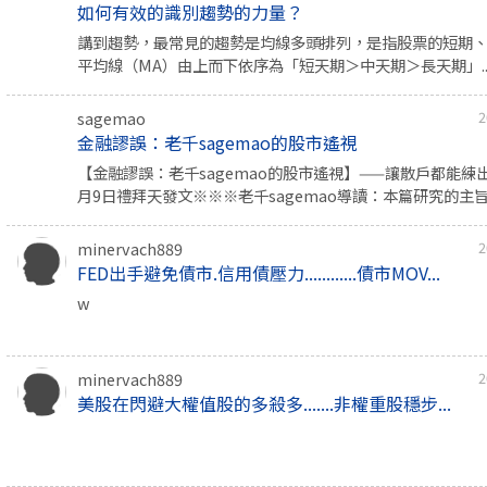
如何有效的識別趨勢的力量？
講到趨勢，最常見的趨勢是均線多頭排列，是指股票的短期
平均線（MA）由上而下依序為「短天期＞中天期＞長天期」..
sagemao
2
金融謬誤：老千sagemao的股市遙視
【金融謬誤：老千sagemao的股市遙視】——讓散戶都能練出
月9日禮拜天發文※※※老千sagemao導讀：本篇研究的主旨..
minervach889
2
FED出手避免債市.信用債壓力............債市MOV...
w
minervach889
2
美股在閃避大權值股的多殺多.......非權重股穩步...