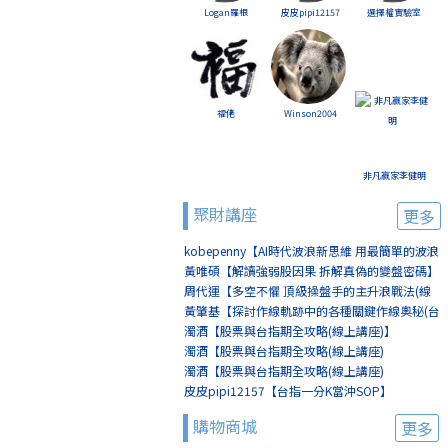
Logan羅根
皮皮pipi12157
選擇權實驗室
福佬
Winson2004
非凡贏家李健明
聚財講座
更多
kobepenny【AI時代波浪新思維 用最簡單的波浪
賺最簡單的錢(線上講座)】
黃唯碩【解讀強弱股因果 拆解真偽的變盤密碼】
周代運【多空不懼 頂級操盤手的主升浪戰法(線
上講座)】
黃肇基【探討作線軌跡中的各種關鍵作線奧秘(台
北)】
濁酒【股票與台指期全攻略(線上講座)】
濁酒【股票與台指期全攻略(線上講座)
(8/2+8/9)】
濁酒【股票與台指期全攻略(線上講座)
(8/16+8/23)】
皮皮pipi12157【台指一分K當沖SOP】
購物商城
更多