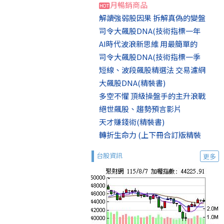
月暢銷商品
解讀強弱股因果 拆解真偽的變盤
司令大飆股DNA(技術指標一年
AI時代波浪新思維 用最簡單的
司令大飆股DNA(技術指標一季
短線、波段飆股精選法 交易濾網
大飆股DNA(精裝書)
多空不懼 頂級操盤手的主升浪戰
絕世飆股、趨勢預言影片
天才賺錢術(精裝書)
轉折生命力 (上下冊合訂版精裝
台股資訊
更多