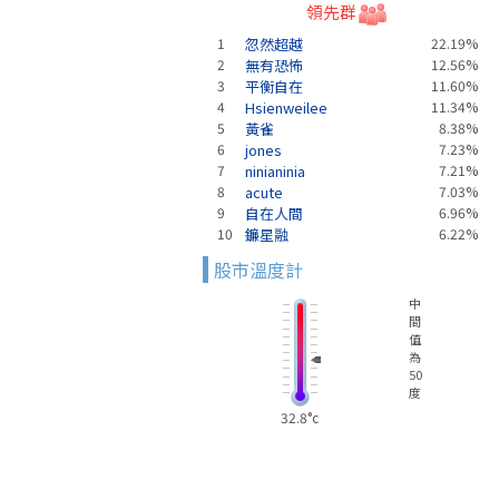
領先群
1
忽然超越
22.19%
2
無有恐怖
12.56%
3
平衡自在
11.60%
4
Hsienweilee
11.34%
5
黃雀
8.38%
6
jones
7.23%
7
ninianinia
7.21%
8
acute
7.03%
9
自在人間
6.96%
10
鐮星融
6.22%
股市溫度計
中
間
值
為
50
度
32.8°c