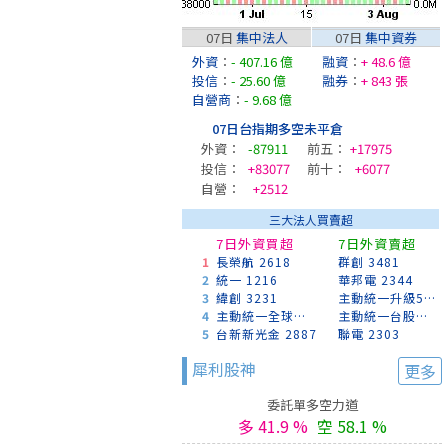
07日
集中法人
07日
集中資券
外資
：
- 407.16 億
融資
：
+ 48.6 億
投信
：
- 25.60 億
融券
：
+ 843 張
自營商
：
- 9.68 億
07日台指期多空未平倉
外資：
-87911
前五：
+17975
投信：
+83077
前十：
+6077
自營：
+2512
三大法人買賣超
7日外資買超
7日外資賣超
1
長榮航 2618
群創 3481
2
統一 1216
華邦電 2344
3
緯創 3231
主動統一升級50 00403A
4
主動統一全球創新 00988A
主動統一台股增長 00981A
5
台新新光金 2887
聯電 2303
犀利股神
更多
委託單多空力道
多 41.9 %
空 58.1 %