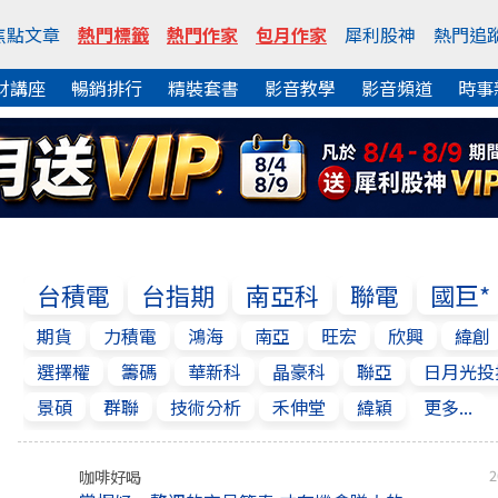
焦點文章
熱門標籤
熱門作家
包月作家
犀利股神
熱門追
財講座
暢銷排行
精裝套書
影音教學
影音頻道
時事
台積電
台指期
南亞科
聯電
國巨*
期貨
力積電
鴻海
南亞
旺宏
欣興
緯創
選擇權
籌碼
華新科
晶豪科
聯亞
日月光投
景碩
群聯
技術分析
禾伸堂
緯穎
更多...
咖啡好喝
2