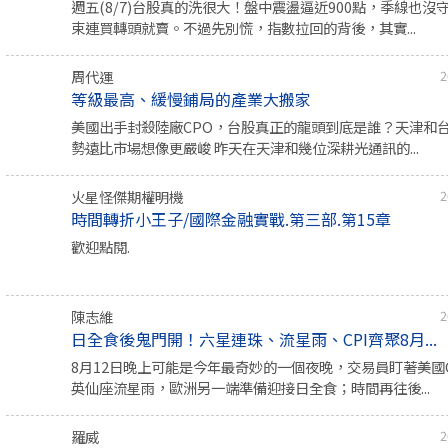
週五(8/7)台股真的洗很大！盤中震盪逼近900點，季線也沒
束連買轉頭就賣。不過先別慌，指數拉回的背後，其實...
周代運
2
等級最高、緩慢鋪局的產業大搬家
美國出手封殺陸廠CPO，台股真正的龍頭到底是誰？天津和
勢遠比市場想像更嚴峻 昨天在天津和幾位深耕光通訊的...
火星怪傑期權明機
2
時間轉折小王子/國際金融實戰.第三部.第15章
歡迎點閱.
陳志維
2
日全食後鬼門開！六星連珠、流星雨、CPI齊聚8月...
8月12日晚上可能是今年最奇妙的一個夜晚，交易員盯著美國
英仙座流星雨，歐洲另一端準備迎接日全食；時間再往後...
羅威
2