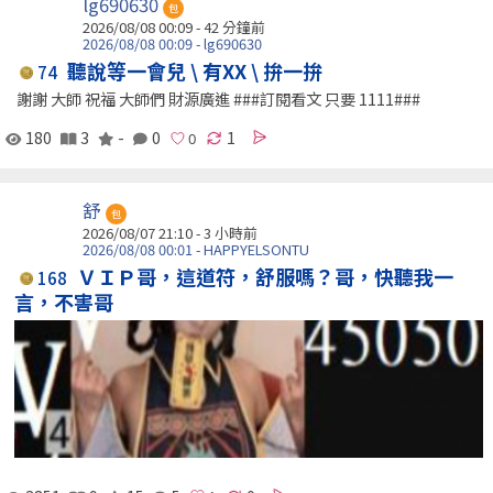
lg690630
包
2026/08/08 00:09 -
42 分鐘前
2026/08/08 00:09 - lg690630
聽說等一會兒 \ 有XX \ 拚一拚
74
謝謝 大師 祝福 大師們 財源廣進 ###訂閱看文 只要 1111###
180
3
-
0
1
舒
包
2026/08/07 21:10 -
3 小時前
2026/08/08 00:01 - HAPPYELSONTU
ＶＩＰ哥，這道符，舒服嗎？哥，快聽我一
168
言，不害哥