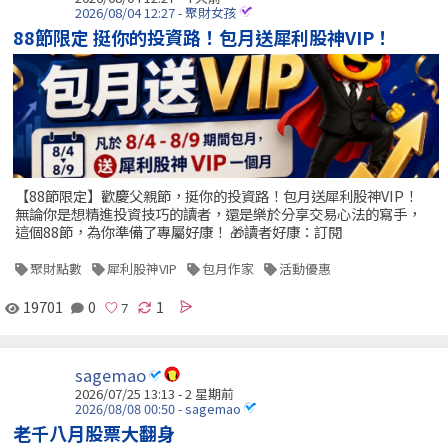
2026/08/04 12:27 - 聚財女孩
88節限定 挺你的投資路！包月送犀利股神VIP！
【88節限定】歡慶父親節，挺你的投資路！包月送犀利股神VIP！
無論你是想精進投資技巧的讀者，還是樂於分享交易心法的寫手，
這個88節，為你準備了專屬好康！ 🎁讀者好康：訂閱
聚財點數
犀利股神VIP
包月作家
活動優惠
19701
0
1
sagemao
2026/07/25 13:13 - 2 星期前
2026/08/08 00:50 - sagemao
老千八月股票大翻身