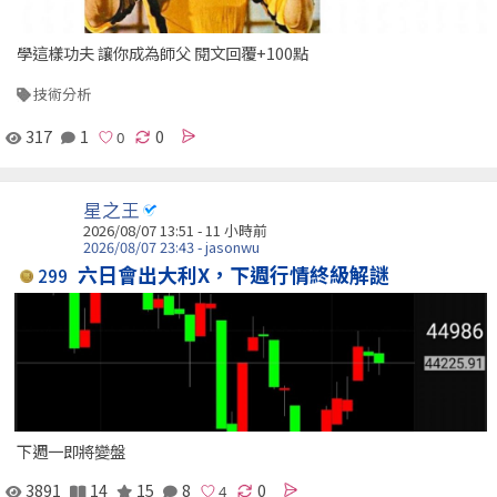
學這樣功夫 讓你成為師父 閱文回覆+100點
技術分析
317
1
0
星之王
2026/08/07 13:51 -
11 小時前
2026/08/07 23:43 - jasonwu
六日會出大利X，下週行情終級解謎
299
下週一即將變盤
3891
14
15
8
0