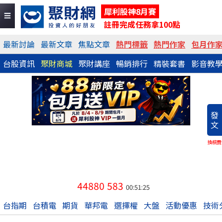
犀利股神8月賽
註冊完成任務拿100點
最新討論
最新文章
焦點文章
熱門標籤
熱門作家
包月作
台股資訊
聚財商城
聚財講座
暢銷排行
精裝套書
影音教
發
文
換稿費
44880
583
00:51:25
台指期
台積電
期貨
華邦電
選擇權
大盤
活動優惠
技術