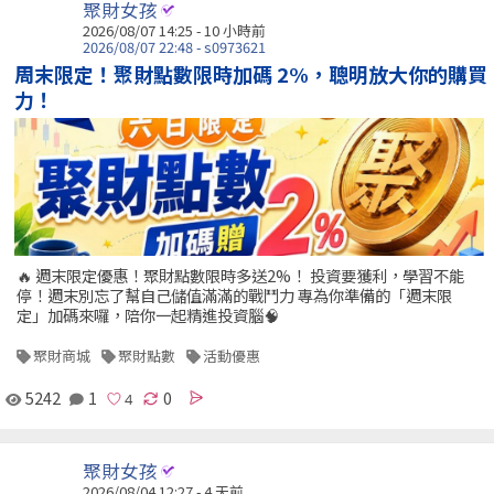
聚財女孩
2026/08/07 14:25 -
10 小時前
2026/08/07 22:48 - s0973621
周末限定！聚財點數限時加碼 2%，聰明放大你的購買
力！
🔥 週末限定優惠！聚財點數限時多送2%！ 投資要獲利，學習不能
停！週末別忘了幫自己儲值滿滿的戰鬥力 專為你準備的「週末限
定」加碼來囉，陪你一起精進投資腦🧠
聚財商城
聚財點數
活動優惠
5242
1
0
聚財女孩
2026/08/04 12:27 - 4 天前