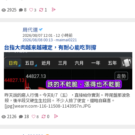
2925
8
1
周代運
2026/08/07 12:01 -
12 小時前
2026/08/08 00:13 - maimai0221
台指大肉越來越確定，有耐心能吃到撐
昨天說的磨人行情。今天8/7（五），直接給你實測。 昨尾盤那波急
殺，後半段又硬生生拉回。 不少人撿了便宜，還暗自竊喜。
[jpg]wearn.com-116-11508-1143957n.JPG
2126
18
0