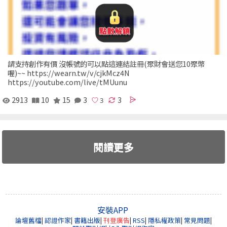
請支持創作有價 沒帳號的可以點這連結註冊(聚財會送您10聚幣
喔)~~ https://wearn.tw/v/cjkMcz4N
https://youtube.com/live/tMUunu
2913
10
15
3
3
閱讀更多
安裝APP
論壇舊檔
|
認證作家
|
書籍出版
|
刊登廣告
|
RSS
|
隱私權政策
|
常見問題
|