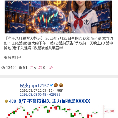
【老千八月股票大翻身】 2026年7月25日星期六發文 ※※※ 寫作原
則： 1.尾盤通知(大約下午一點) 2.盤前預告(爭取前一天晚上) 3.盤中
搶短(老千先進場) 歡迎讀者共襄盛舉
股票月刊
13490
51
0
皮皮pipi12157
2026/08/07 12:09 -
12 小時前
2026/08/08 00:48 - H29889
8/7 不會撐很久 主力目標是XXXXX
488