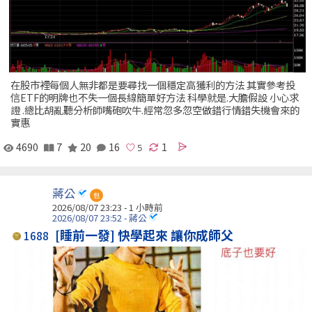
在股市裡每個人無非都是要尋找一個穩定高獲利的方法 其實參考投
信ETF的明牌也不失一個長線簡單好方法 科學就是.大膽假設 小心求
證 .總比胡亂聽分析師嘴砲吹牛.經常忽多忽空做錯行情錯失機會來的
實惠
4690
7
20
16
1
蔣公
包
2026/08/07 23:23 -
1 小時前
2026/08/07 23:52 - 蔣公
[睡前一發] 快學起來 讓你成師父
1688