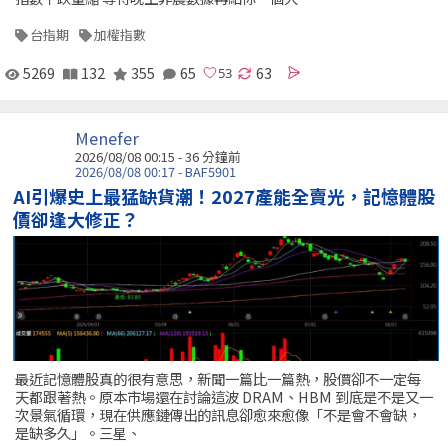
台指期
加權指數
5269
132
355
65
63
Menefer
2026/08/08 00:15 -
36 分鐘前
2026/08/08 00:17 - BAF5901
AI引爆史上最猛缺貨潮！2027產能全賣光，記憶體股
價卻逢大修正？
最近記憶體股真的很有意思，新聞一篇比一篇熱，股價卻不一定每
天都跟著熱。原本市場還在討論這波 DRAM、HBM 到底是不是又一
次景氣循環，現在供應鏈傳出的訊息卻愈來愈像「不是會不會缺，
是缺多久」。三星、