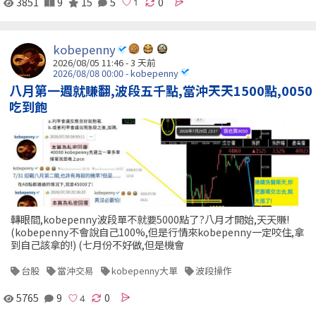
3851
9
15
5
0
kobepenny
2026/08/05 11:46 - 3 天前
2026/08/08 00:00 - kobepenny
八月第一週就賺翻,波段五千點,當沖天天1500點,0050
吃到飽
轉眼間,kobepenny波段單不就要5000點了?八月才開始,天天賺!
(kobepenny不會說自己100%,但是行情來kobepenny一定咬住,拿
到自己該拿的!) (七月份不好做,但是機會
台股
當沖交易
kobepenny大單
波段操作
5765
9
0