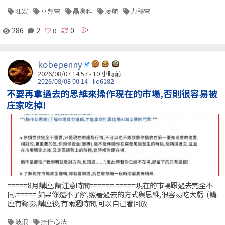
旺宏
華邦電
晶豪科
凌航
力積電
286
2
0
kobepenny
2026/08/07 14:57 -
10 小時前
2026/08/08 00:14 - liq6182
不要再拿過去的思維來操作現在的市場,否則很容易被
庄家吃掉!
=====8月講座,請注意時間====== =====現在的市場跟過去完全不
同.===== 如果你還不了解,照著過去的方式與思維,很容易吃大虧. (講
座有錄影,講座後,有兩週時間,可以自己看回放
波浪
操作心法