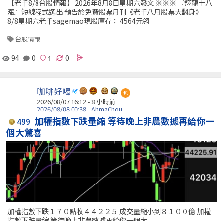
【老千8/8台股情報】 2026年8月8日星期六發文 ※※※ 『翔龍十八
漲』短線程式選出 預告於免費股票月刊《老千八月股票大翻身》
8/8星期六老千sagemao現股庫存： 4564元翎
台股情報
94
0
0
咖啡好喝
包
2026/08/07 16:12 -
8 小時前
2026/08/08 00:38 - AhmaChou
加權指數下跌量縮 等待晚上非農數據再給你一
499
個大驚喜
加權指數下跌１７０點收４４２２５ 成交量縮小到８１００億 加權
指數下跌量縮 等待晚上非農數據再給你一個大