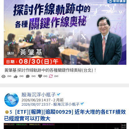
黃肇基 探討作線軌跡中的各種關鍵作線奧秘(台北)！
∞
∞
∞
∞
∞
股海沉浮小瓶子
2026/06/28 14:37 - 2 月前
2026/08/07 23:57 - 股海沉浮小瓶子
[ETF][報牌][追蹤00929] 近年大增的各ETF績效
5
已經證實可以打敗大