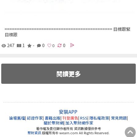
============================================ 目標跟緊
目標跟
247
1
-
0
0
閱讀更多
安裝APP
論壇舊檔
|
認證作家
|
書籍出版
|
刊登廣告
|
RSS
|
隱私權政策
|
常見問題
|
關於聚財網
|
加入聚財網作家
著作權及責任歸作者所有 資訊數據僅供參考
聚財資訊
版權所有© wearn.com All Rights Reserved.