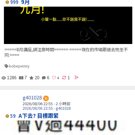
9月
999
=====8月講座,請注意時間====== =====現在的市場跟過去完全不
同.====
kobepenny
1286
7
20
6
1
g401028
包
2026/08/06 22:55 -
2 小時前
2026/08/06 22:55 - g401028
A下去? 目標跟緊
59