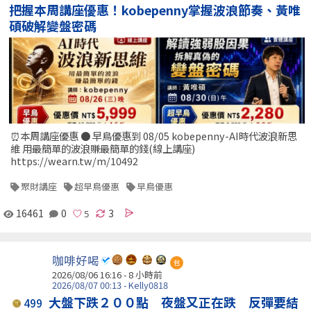
把握本周講座優惠！kobepenny掌握波浪節奏、黃唯
碩破解變盤密碼
⏰本周講座優惠 ● 早鳥優惠到 08/05 kobepenny-AI時代波浪新思
維 用最簡單的波浪賺最簡單的錢(線上講座)
https://wearn.tw/m/10492
聚財講座
超早鳥優惠
早鳥優惠
16461
0
3
咖啡好喝
包
2026/08/06 16:16 -
8 小時前
2026/08/07 00:13 - Kelly0818
大盤下跌２００點 夜盤又正在跌 反彈要結
499