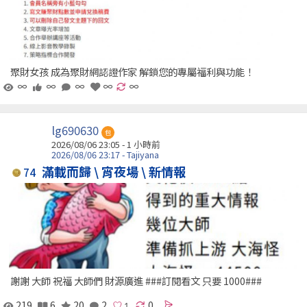
聚財女孩 成為聚財網認證作家 解鎖您的專屬福利與功能！
∞
∞
∞
∞
∞
lg690630
包
2026/08/06 23:05 -
1 小時前
2026/08/06 23:17 - Tajiyana
滿載而歸 \ 宵夜場 \ 新情報
74
謝謝 大師 祝福 大師們 財源廣進 ###訂閱看文 只要 1000###
219
6
20
2
0