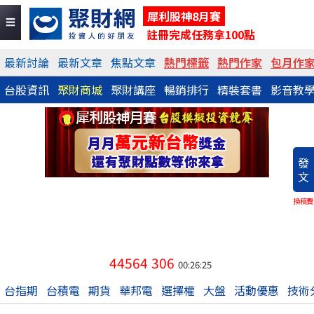
犀利股神8月賽
註冊完成任務拿100點
最新討論
最新文章
焦點文章
熱門標籤
熱門作家
包月作
台股資訊
聚財商城
聚財講座
暢銷排行
精裝套書
影音教
發
文
換稿費
44564
306
00:26:25
台指期
台積電
期貨
華邦電
選擇權
大盤
活動優惠
技術