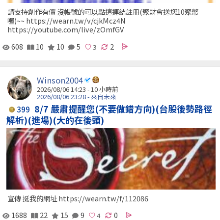
請支持創作有價 沒帳號的可以點這連結註冊(聚財會送您10聚幣
喔)~~ https://wearn.tw/v/cjkMcz4N
https://youtube.com/live/zOmfGV
608
10
10
5
2
Winson2004
2026/08/06 14:23 -
10 小時前
2026/08/06 23:28 - 來自未來
8/7 嚴肅提醒您(不要做錯方向)(台股後勢路徑
399
解析)(進場)(大的在後頭)
宣傳 挺我的網址 https://wearn.tw/f/112086
1688
22
15
9
0