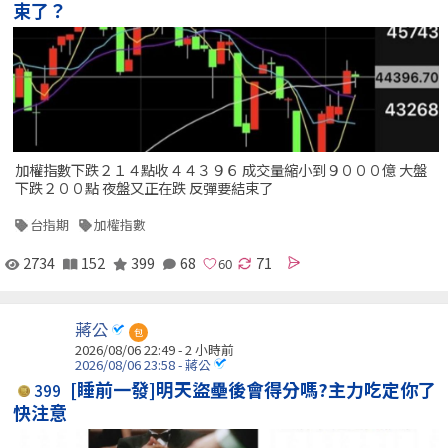
束了？
加權指數下跌２１４點收４４３９６ 成交量縮小到９０００億 大盤
下跌２００點 夜盤又正在跌 反彈要結束了
台指期
加權指數
2734
152
399
68
71
蔣公
包
2026/08/06 22:49 -
2 小時前
2026/08/06 23:58 - 蔣公
[睡前一發]明天盜壘後會得分嗎?主力吃定你了
399
快注意