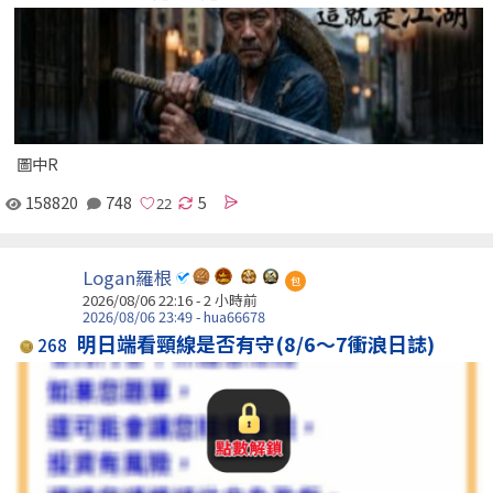
圖中R
158820
748
5
Logan羅根
包
2026/08/06 22:16 -
2 小時前
2026/08/06 23:49 - hua66678
明日端看頸線是否有守(8/6～7衝浪日誌)
268