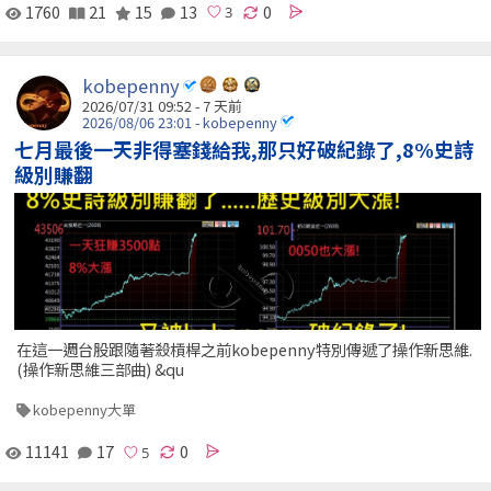
1760
21
15
13
0
kobepenny
2026/07/31 09:52 - 7 天前
2026/08/06 23:01 - kobepenny
七月最後一天非得塞錢給我,那只好破紀錄了,8%史詩
級別賺翻
在這一週台股跟隨著殺槓桿之前kobepenny特別傳遞了操作新思維.
(操作新思維三部曲) &qu
kobepenny大單
11141
17
0