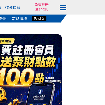
免費註冊
蹤
媒體投顧
拿100點
新聞
策略指標
聚財Ｘ