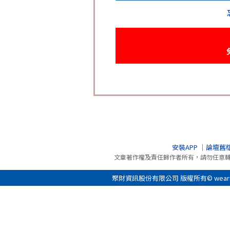
安裝APP
｜
論壇舊
文章著作權及責任歸作者所有，請勿任意
聚財資訊股份有限公司 版權所有© wearn.com 