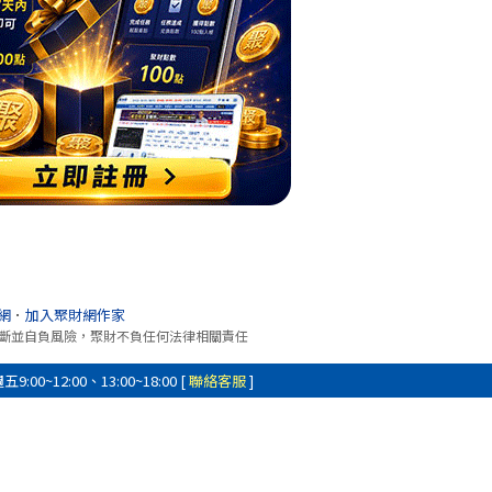
網
．
加入聚財網作家
斷並自負風險，聚財不負任何法律相關責任
0~12:00、13:00~18:00 [
聯絡客服
]