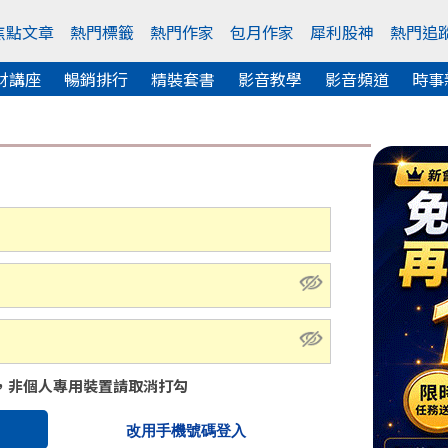
焦點文章
熱門標籤
熱門作家
包月作家
犀利股神
熱門追
財講座
暢銷排行
精裝套書
影音教學
影音頻道
時事
，非個人專用裝置請取消打勾
改用手機號碼登入