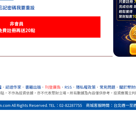
忘記密碼我要重設
非會員
免費註冊再送20點
檔
．
認證作家
．
書籍出版
．
刊登廣告
．
RSS
．
隱私權政策
．
常見問題
．
關於聚財
轉貼，不作為投資依據，亦不代表聚財立場。所有數據及內容僅供參考，投資應獨立判
All Rights Reserved. TEL：02-82287755 商城客服時間：台北週一至週五9:0