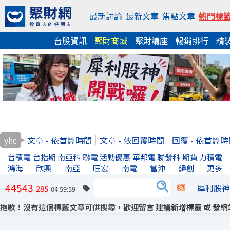
最新討論
最新文章
焦點文章
熱門標
台股資訊
聚財商城
聚財講座
暢銷排行
精
yhc
文章 - 依首篇時間
文章 - 依回覆時間
回覆 - 依首篇
台積電
台指期
南亞科
聯電
活動優惠
華邦電
聯發科
期貨
力積電
鴻海
欣興
南亞
旺宏
南電
當沖
緯創
更多
44543
犀利股神
285
04:59:59
抱歉！沒有這個標籤文章可供搜尋，歡迎留言 建議
新增標籤
或
發網