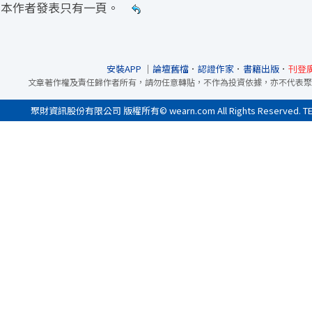
本作者發表只有一頁。
安裝APP
｜
論壇舊檔
．
認證作家
．
書籍出版
．
刊登
文章著作權及責任歸作者所有，請勿任意轉貼，不作為投資依據，亦不代表聚
聚財資訊股份有限公司 版權所有© wearn.com All Rights Reserved. 