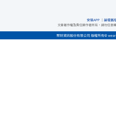
安裝APP
｜
論壇舊
文章著作權及責任歸作者所有，請勿任意
聚財資訊股份有限公司 版權所有© wearn.com 