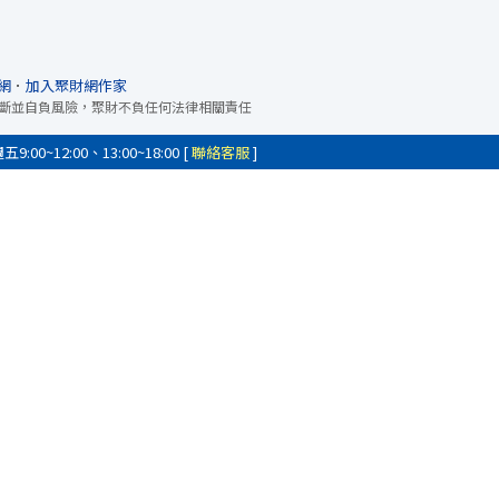
網
．
加入聚財網作家
斷並自負風險，聚財不負任何法律相關責任
0~12:00、13:00~18:00 [
聯絡客服
]