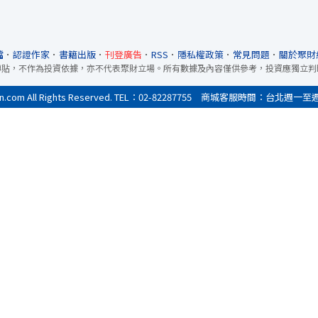
檔
．
認證作家
．
書籍出版
．
刊登廣告
．
RSS
．
隱私權政策
．
常見問題
．
關於聚財
轉貼，不作為投資依據，亦不代表聚財立場。所有數據及內容僅供參考，投資應獨立判
All Rights Reserved. TEL：02-82287755 商城客服時間：台北週一至週五9:0