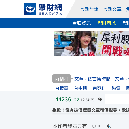
最新討論
最新文章
台股資訊
聚財商城
聚
荷蘭村
文章 - 依首篇時間
文章 
台積電
台指期
南亞科
聯電
44236
-22
12:34:25
抱歉！沒有這個標籤文章可供搜尋，歡迎
本作者發表只有一頁。