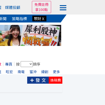
免費註冊
蹤
媒體投顧
拿100點
新聞
策略指標
聚財Ｘ
數
專頁
按
排序
亞
旺宏
南電
當沖
緯創
更多
換稿費