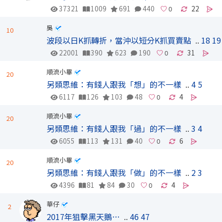
37321
1009
691
440
22
吳
10
波段以日K抓轉折，當沖以短分K抓買賣點
..
18
19
22001
390
623
190
31
順流小畢
20
另類思維：有錢人跟我「想」的不一樣
..
4
5
6117
126
103
48
4
順流小畢
20
另類思維：有錢人跟我「過」的不一樣
..
3
4
6055
113
131
40
6
順流小畢
20
另類思維：有錢人跟我「做」的不一樣
..
2
3
4396
81
84
30
4
華仔
2
2017年狙擊黑天鵝…
..
46
47