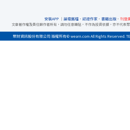
安裝APP
｜
論壇舊檔
．
認證作家
．
書籍出版
．
刊登
文章著作權及責任歸作者所有，請勿任意轉貼，不作為投資依據，亦不代表聚
聚財資訊股份有限公司 版權所有© wearn.com All Rights Reserved. 