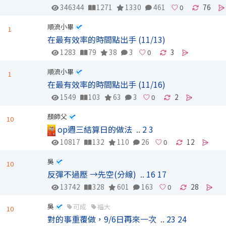
346344
1271
1330
461
76
順流小畢
1
在最有效率的時間點出手 (11/13)
1283
79
38
3
3
順流小畢
1
在最有效率的時間點出手 (11/16)
1549
103
63
3
2
顏師父
10
op週三結算日的做法
..
2
3
10817
132
110
26
12
吳
10
反彈不過壓 →先空(分線)
..
16
17
13742
328
601
163
28
吳
可成
福大
10
對的事重覆做，9/6日再來一次
..
23
24