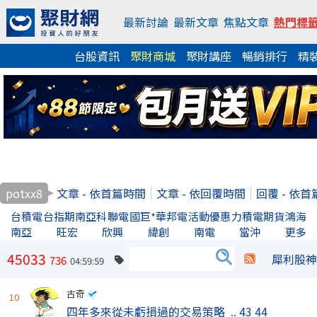
最新討論
最新文章
焦點文章
熱門標
台股資訊
聚財商城
聚財講座
暢銷排行
精
potxx8
文章 - 依首篇時間
文章 - 依回覆時間
回覆 - 依
台積電
台指期
南亞科
聯電
國巨*
華邦電
活動優惠
力積電
期貨
鴻海
南亞
旺宏
欣興
緯創
南電
當沖
更多
45033
犀利股神
736
04:59:59
古奇
10
四年多來從未虧損過的交易策略
..
43
44