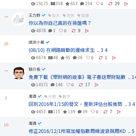
19175
358
653
234
29
王力群
信大
世界
智捷
→
你以為你自己真的在操盤嗎？
4878
3
9
順流小畢
20
(08/10) 在網路瞬斷的邊緣求生
..
3
4
6674
48
95
36
1
執行長
→
免費下載《聚財網的故事》電子書送聚財點數
..
1
14371
146
17
濁酒
光明
數字
2
回到2016年1/15的發文，重新評估台股後勢
..
3
4
4453
115
139
39
7
濁酒
10
修正2016/12/1所寫加權指數周線波浪與周KD
..
5