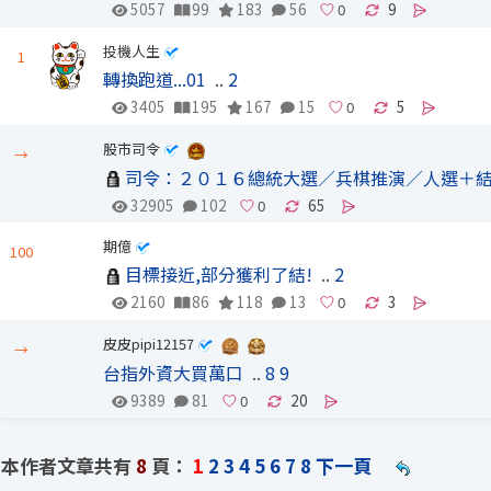
5057
99
183
56
9
投機人生
1
轉換跑道...01
..
2
3405
195
167
15
5
股市司令
→
司令：２０１６總統大選／兵棋推演／人選＋
32905
102
65
期億
100
目標接近,部分獲利了結!
..
2
2160
86
118
13
3
皮皮pipi12157
→
台指外資大買萬口
..
8
9
9389
81
20
本作者文章共有
8
頁：
1
2
3
4
5
6
7
8
下一頁