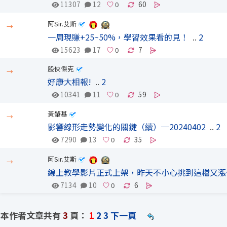
11307
12
60
阿Sir.艾斯
→
一周現賺+25~50%，學習效果看的見！
..
2
15623
17
7
股俠傑克
→
好康大相報!
..
2
10341
11
59
黃肇基
→
影響線形走勢變化的關鍵（續）─20240402
..
2
7290
13
35
阿Sir.艾斯
→
線上教學影片正式上架，昨天不小心挑到這檔又漲
7134
10
6
本作者文章共有
3
頁：
1
2
3
下一頁