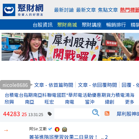
最新討論
最新文章
焦點文章
熱門標
台股資訊
聚財商城
聚財講座
暢銷排行
精
nicole8686
文章 - 依首篇時間
文章 - 依回覆時間
回覆 -
台積電
台指期
南亞科
聯電
國巨*
華邦電
活動優惠
期貨
力積電
鴻海
欣興
南亞
旺宏
南電
當沖
緯創
更多
44283
犀利股神
25
13:31:25
阿Sir.艾斯
→
菁英進階班學習效果二日見效！
..
2