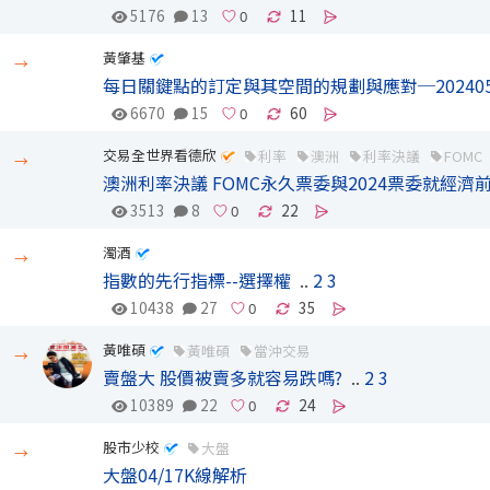
5176
13
11
黃肇基
→
每日關鍵點的訂定與其空間的規劃與應對─202405
6670
15
60
交易全世界看德欣
利率
澳洲
利率決議
FOMC
→
澳洲利率決議 FOMC永久票委與2024票委就經濟前景
3513
8
22
濁酒
→
指數的先行指標--選擇權
..
2
3
10438
27
35
黃唯碩
黃唯碩
當沖交易
→
賣盤大 股價被賣多就容易跌嗎?
..
2
3
10389
22
24
股市少校
大盤
→
大盤04/17K線解析