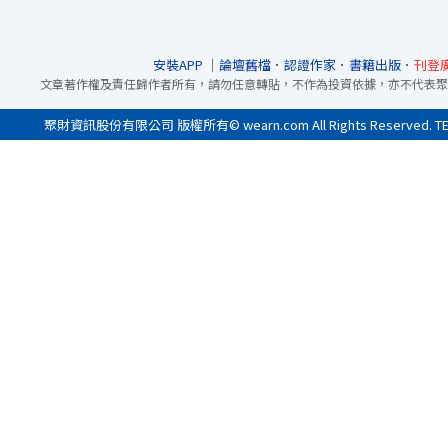
安裝APP
｜
論壇舊檔
．
認證作家
．
書籍出版
．
刊登
文章著作權及責任歸作者所有，請勿任意轉貼，不作為投資依據，亦不代表聚
聚財資訊股份有限公司 版權所有© wearn.com All Rights Reserved. 