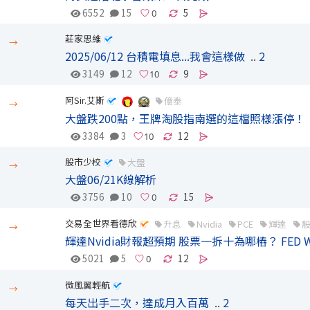
6552
15
5
莊家思維
→
2025/06/12 台積電填息...我會這樣做
..
2
3149
12
9
阿Sir.艾斯
億泰
→
大盤跌200點，王牌淘股指南選的這檔照樣漲停！
3384
3
12
股市少校
大盤
→
大盤06/21K線解析
3756
10
15
交易全世界看德欣
升息
Nvidia
PCE
輝達
→
輝達Nvidia財報超預期 股票一拆十為哪樁？ FED
5021
5
12
微風翼輕航
→
每天出手二次，達成月入百萬
..
2