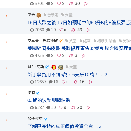
5701
8
30
威奇
台積電
大量
→
16日大跌之後,17日如預期中的60分K的B波反彈
7060
10
49
交易全世界看德欣
美國
經濟
初請失業金
美聯
→
美國經濟褐皮書 美聯儲理事票委發言 聯合國安理會
4755
8
3
阿Sir.艾斯
大亞
→
新手學員用不到5萬，6天賺10萬！
..
2
12657
16
16
濁酒
→
05期的波動與關鍵點
6187
10
30
股俠傑克
→
了解巴菲特的真正價值投資含意
..
2