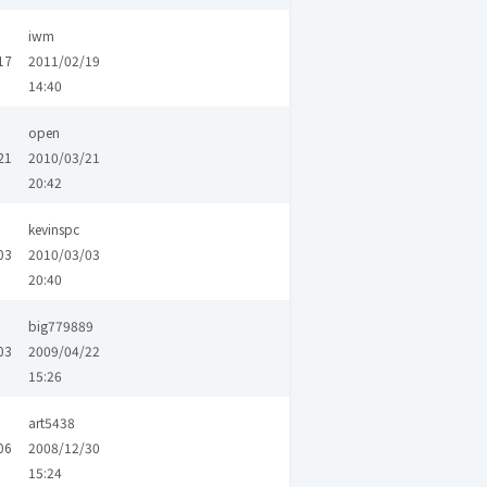
iwm
17
2011/02/19
14:40
open
21
2010/03/21
20:42
kevinspc
03
2010/03/03
20:40
big779889
03
2009/04/22
15:26
art5438
06
2008/12/30
15:24