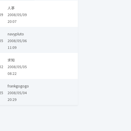
人蔘
09
2008/05/09
20:07
navypluto
05
2008/05/06
11:09
求知
02
2008/05/05
08:22
frankgogogo
25
2008/05/04
20:29