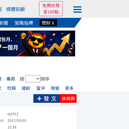
免費註冊
蹤
媒體投顧
拿100點
新聞
策略指標
聚財Ｘ
數
專頁
按
排序
宏
欣興
緯創
當沖
南電
更多
換稿費
nj1912
14
2017/09/02
13:36