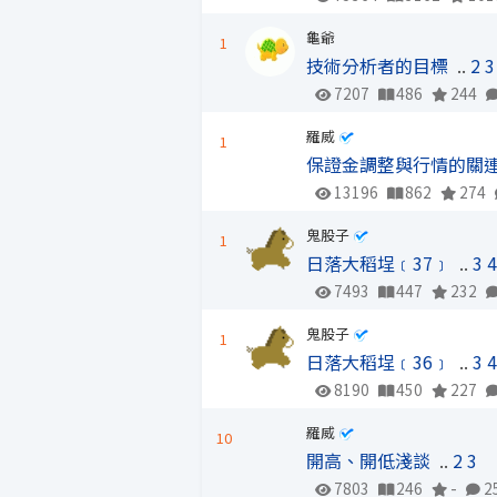
龜爺
1
技術分析者的目標
..
2
3
7207
486
244
羅威
1
保證金調整與行情的關
13196
862
274
鬼股子
1
日落大稻埕﹝37﹞
..
3
7493
447
232
鬼股子
1
日落大稻埕﹝36﹞
..
3
8190
450
227
羅威
10
開高、開低淺談
..
2
3
7803
246
-
2