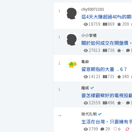
chy93071101
1
這4天大賺超過40%的
18759
869
209
小小掌櫃
1
關於如何成交在開盤價
27613
736
-
龜爺
1
留意期指的大量
..
6
7
14123
735
380
羅威
1
要怎樣觀察好的電視投
32559
496
-
現代孔明
→
生活在台灣，只要擁有
3799
29