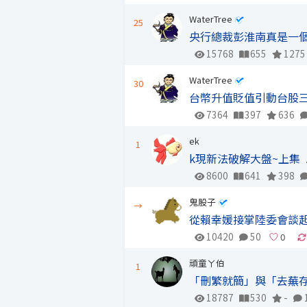
WaterTree
25
央行總裁彭淮南真是一個
15768
655
1275
WaterTree
30
台幣升值貶值引動台股三
7364
397
636
ek
1
k現新法破解大盤~上集
8600
641
398
鬼股子
→
從賴幸媛接掌陸委會談
10420
50
頑童ㄚ伯
1
「刪繁就簡」與「去蕪
18787
530
-