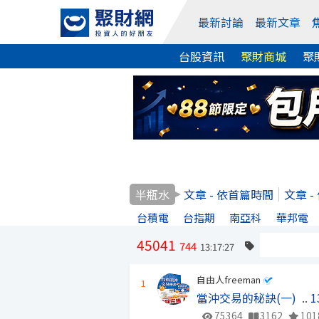
最新討論
最新文章
台股資訊
聚財商城
聚
半瓶水
文章 - 依首篇時間
文章 
台積電
台指期
南亞科
華邦電
45041
744
13:17:27
自由人freeman
1
當沖交易的秘訣(一)
..
1
75364
3162
101