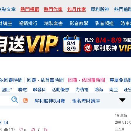
焦點文章
熱門標籤
熱門作家
包月作家
犀利股神
熱門追
財講座
暢銷排行
精裝套書
影音教學
影音頻道
時事
- 依回覆時間
回覆 - 依首篇時間
回覆 - 依回覆時間
專屬免點
國巨*
聯電
聯發科
活動優惠
力積電
鴻海
南亞
旺
犀利股神8月賽
報名聚財講座
19 年前
3
14
2007/10/
11:10
8
133
7