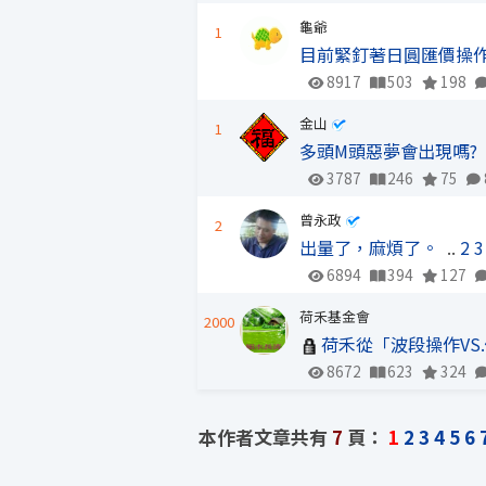
龜爺
1
目前緊釘著日圓匯價操
8917
503
198
金山
1
多頭M頭惡夢會出現嗎?
3787
246
75
曾永政
2
出量了，麻煩了。
..
2
3
6894
394
127
荷禾基金會
2000
荷禾從「波段操作VS
8672
623
324
本作者文章共有
7
頁：
1
2
3
4
5
6