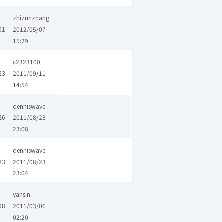
zhizunzhang
01
2012/05/07
15:29
c2323100
23
2011/09/11
14:54
denniswave
26
2011/08/23
23:08
denniswave
23
2011/08/23
23:04
yansin
08
2011/03/06
02:20