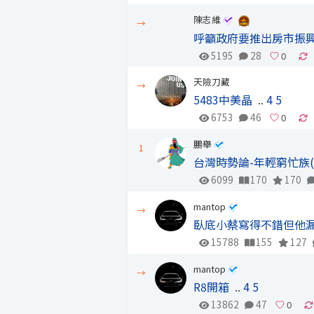
陳志維
→
呼籲政府要推出房市振
5195
28
天險刀藏
→
5483中美晶
..
4
5
6753
46
鵬舉
1
台灣時勢論-年輕窮忙族(
6099
170
170
mantop
→
臥底小蔡寫得不錯但他
15788
155
127
mantop
→
R8開箱
..
4
5
13862
47