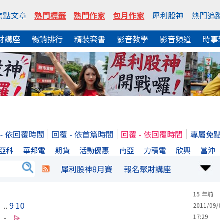
焦點文章
熱門標籤
熱門作家
包月作家
犀利股神
熱門追
財講座
暢銷排行
精裝套書
影音教學
影音頻道
時事
 - 依回覆時間
回覆 - 依首篇時間
回覆 - 依回覆時間
專屬免
亞科
華邦電
期貨
活動優惠
南亞
力積電
欣興
當沖
犀利股神8月賽
報名聚財講座
15 年前
..
9
10
2011/09/
17:29
-