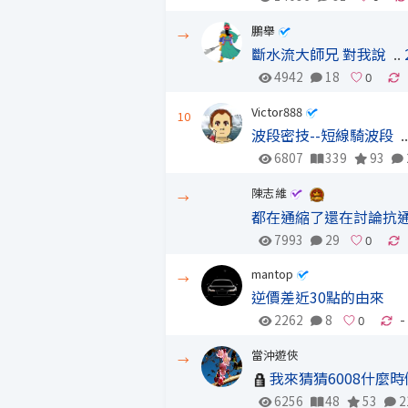
鵬舉
→
斷水流大師兄 對我說
..
4942
18
Victor888
10
波段密技--短線騎波段
.
6807
339
93
陳志維
→
都在通縮了還在討論抗
7993
29
mantop
→
逆價差近30點的由來
2262
8
-
當沖遊俠
→
我來猜猜6008什麼時
6256
48
53
2