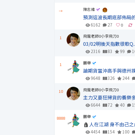
陳志維
→
預測這波長期底部佈局
6162
27
飛龍老師0小李飛刀0
1
03/02明後天指數很軟Q....
2316
83
99
1
鵬舉
1
論期貨當沖高手與德州
9648
326
244
飛龍老師0小李飛刀0
10
主力又要狂掃貨的養樂多股!!
6644
72
40
1
鵬舉
8888
人在江湖 身不由己
4454
154
100