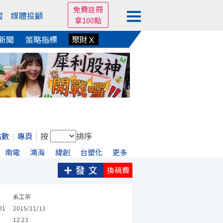
免費註冊
蹤
媒體投顧
拿100點
新聞
策略指標
聚財Ｘ
點數
專頁
按
排序
南電
鴻海
緯創
台塑化
更多
換稿費
系工茶
01
2015/11/11
12:23