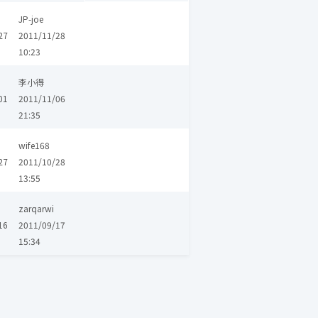
JP-joe
27
2011/11/28
10:23
李小得
01
2011/11/06
21:35
wife168
27
2011/10/28
13:55
zarqarwi
16
2011/09/17
15:34