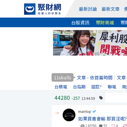
最新討論
最新文章
台股資訊
聚財商城
聚
11skulls
文章 - 依首篇時間
文章
台積電
台指期
國巨*
聯電
南
44280
-257
13:44:59
mantop
→
如果買書會輸 那買淫呢?
14096
91