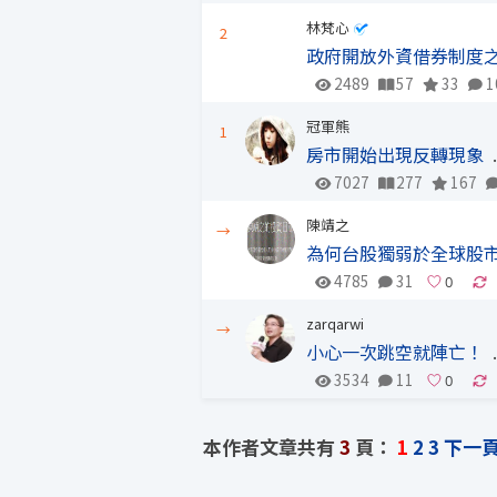
林梵心
2
政府開放外資借券制度
2489
57
33
1
冠軍熊
1
房市開始出現反轉現象
.
7027
277
167
陳靖之
→
為何台股獨弱於全球股
4785
31
zarqarwi
→
小心一次跳空就陣亡！
.
3534
11
本作者文章共有
3
頁：
1
2
3
下一