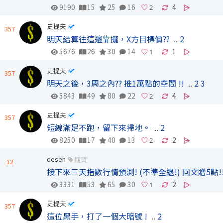
9190
15
25
16
4
史提夫
357
明天結算往這邊靠攏，X方目標價??
..
2
5676
26
30
14
1
史提夫
357
明天之後，3周之內?? 推1萬點的空間 !!
..
2
3
5843
49
80
22
4
史提夫
357
短線滿足不跑，留下來掃地。
..
2
8250
17
40
13
2
desen
期貨
12
接下來三天指數行情預測! (不準全退!) 回文贈5點!
3331
53
65
30
2
史提夫
357
這位黑手，打了一個大暗號 !
..
2