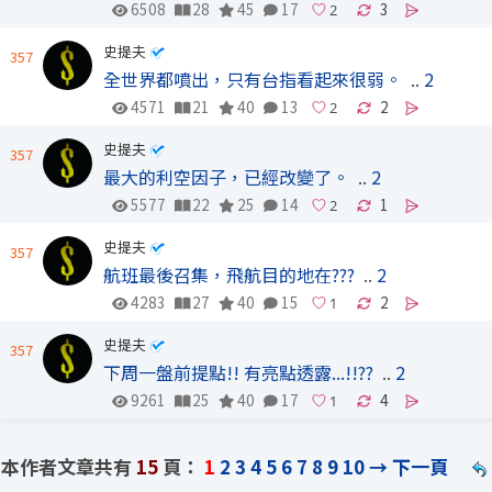
6508
28
45
17
3
史提夫
357
全世界都噴出，只有台指看起來很弱。
..
2
4571
21
40
13
2
史提夫
357
最大的利空因子，已經改變了。
..
2
5577
22
25
14
1
史提夫
357
航班最後召集，飛航目的地在???
..
2
4283
27
40
15
2
史提夫
357
下周一盤前提點!! 有亮點透露...!!??
..
2
9261
25
40
17
4
本作者文章共有
15
頁：
1
2
3
4
5
6
7
8
9
10
→
下一頁