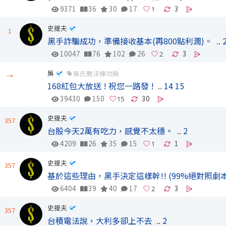
9371
36
30
17
3
史提夫
1
黑手詐騙成功，準備接收基本(再800點利潤)。
..
10047
76
102
26
3
吳
吳氏戰法練功房
→
168紅包大放送 ! 祝您一路發 !
..
14
15
39430
150
30
史提夫
357
台股今天2萬有吃力，感覺不太穩。
..
2
4209
26
35
15
1
史提夫
357
基於這些理由，黑手決定這樣幹!! (99%絕對照劇本
6404
39
40
17
3
史提夫
357
台積電法說，大利多卻上不去
..
2