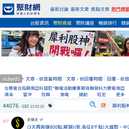
最新討論
最新文章
焦點文章
熱門標
台股資訊
聚財商城
聚財講座
暢銷排行
精
richard1
文章 - 依首篇時間
文章 - 依回覆時間
回覆 - 依
台積電
台指期
南亞科
國巨*
聯電
活動優惠
期貨
聯發科
力積電
南亞
鴻海
當沖
欣興
南電
緯創
旺宏
更多
44076
犀利股
-182
21:02:25
史提夫
357
(3天再爽賺800點.解鎖)(新.長征8千點)大趨勢