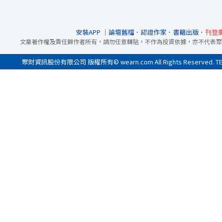
安裝APP
｜
論壇舊檔
．
認證作家
．
書籍出版
．
刊登
文章著作權及責任歸作者所有，請勿任意轉貼，不作為投資依據，亦不代表聚
聚財資訊股份有限公司 版權所有© wearn.com All Rights Reserved. 