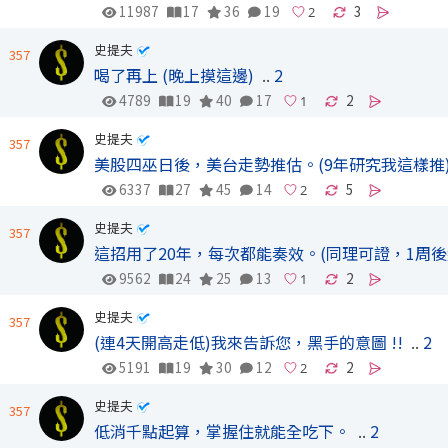
11987
17
36
19
3
史提夫
357
喝了再上 (晚上摸這邊)
..
2
4789
19
40
17
2
史提夫
357
美股四巫日後，美台走勢推估。(9年研究我這樣推
6337
27
45
14
5
史提夫
357
這招用了20年，每次都能奏效。(同理可證，1周後
9562
24
25
13
2
史提夫
357
(連4天開高走低)我來告訴您，黑手的意圖 !!
..
2
5191
19
30
12
2
史提夫
357
低消千點起算，掌握住就能全吃下。
..
2