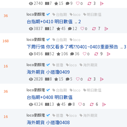
2740
7
15
9
3
loco劉醇隆
台指期
loco
明日數值
36
台指期+0410 明日數值
..
2
3837
17
45
12
7
loco劉醇隆
台指期
loco
168
下周行情 你又看多了嗎??0401~0403重要預告
..
3
8456
52
106
36
9
loco劉醇隆
道瓊
loco
海外期貨
16
海外期貨 小道瓊0409
2828
8
15
5
3
loco劉醇隆
台指期
loco
明日數值
36
台指期+0408 明日數值
4324
13
45
8
6
loco劉醇隆
道瓊
loco
海外期貨
16
海外期貨 小道瓊0408