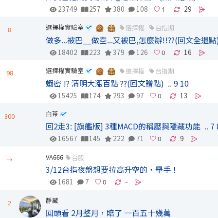
23749
257
380
108
29
選擇權實驗室
選擇權
台指期
8
做多...被巴__做空...又被巴,怎麼辦!!??(回文全退點
18402
223
379
126
16
選擇權實驗室
選擇權
台指期
98
蝦密 !? 清明大漲百點 ??(回文贈點)
..
9
10
15425
174
293
97
13
白茶
300
回2走3: [旗艦版] 3種MACD的稱壓與隱藏功能
..
7
16567
145
222
71
9
VA666
台股
→
3/12台指夜盤想要拉高升空的，舉手！
1681
7
-
靜藏
2
回頭看 2月整月，賠了 一百五十幾萬