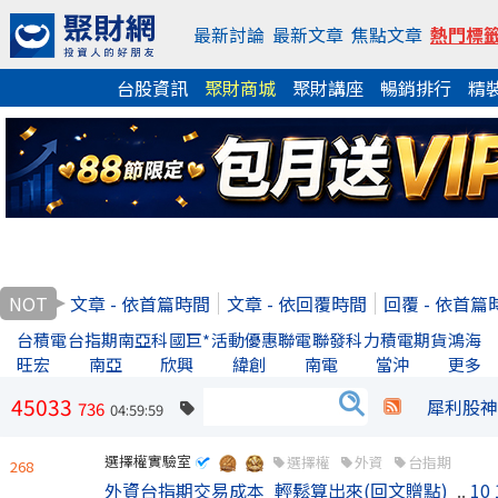
最新討論
最新文章
焦點文章
熱門標
台股資訊
聚財商城
聚財講座
暢銷排行
精
NOT
文章 - 依首篇時間
文章 - 依回覆時間
回覆 - 依首篇
台積電
台指期
南亞科
國巨*
活動優惠
聯電
聯發科
力積電
期貨
鴻海
旺宏
南亞
欣興
緯創
南電
當沖
更多
45033
犀利股神
736
04:59:59
選擇權實驗室
選擇權
外資
台指期
268
外資台指期交易成本_輕鬆算出來(回文贈點)
..
10