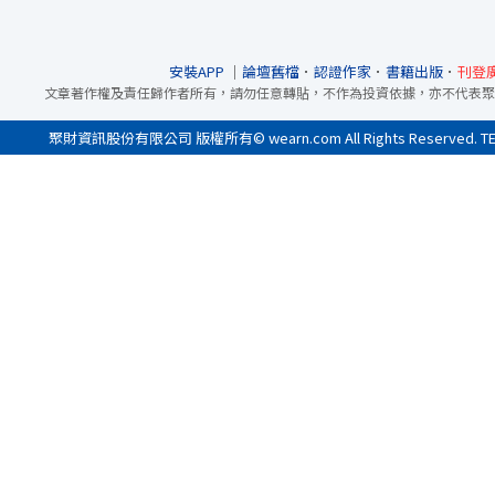
安裝APP
｜
論壇舊檔
．
認證作家
．
書籍出版
．
刊登
文章著作權及責任歸作者所有，請勿任意轉貼，不作為投資依據，亦不代表聚
聚財資訊股份有限公司 版權所有© wearn.com All Rights Reserved. 