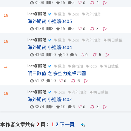
3108
7
15
5
4
loco劉醇隆
道瓊
loco
海外期貨
16
海外期貨 小道瓊0405
4238
8
15
5
3
loco劉醇隆
道瓊
loco
海外期貨
明日數值
16
海外期貨 小道瓊0404
4360
10
20
5
6
loco劉醇隆
道瓊
台指期
loco
明日數值
→
明日數值 之 多空力道標示圖
5292
10
6
loco劉醇隆
loco
海外期貨
明日數值
16
海外期貨 小道瓊0403
3874
6
10
6
3
本作者文章共有
2
頁：
1
2
下一頁