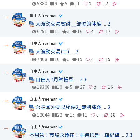
5380
9
5
11
12
自由人freeman
→
大波動交易檢討__部位的伸縮
..
2
6751
11
5
16
17
自由人freeman
→
大波動交易(二)
..
2
7408
10
5
15
15
自由人freeman
→
自由人7月對帳單
..
2
3
19308
10
5
27
16
自由人freeman
→
台指當沖交易秘訣2_範例補充
..
2
12044
22
15
11
18
自由人freeman
→
不用急！市場永遠在！等待也是一種紀律
..
2
3