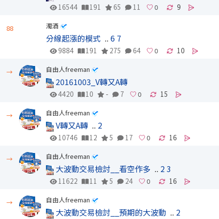
16544
191
65
11
9
濁酒
88
分線起漲的模式
..
6
7
9884
191
275
64
10
自由人freeman
→
20161003_V轉又A轉
4420
10
-
7
15
自由人freeman
→
V轉又A轉
..
2
10746
12
5
17
16
自由人freeman
→
大波動交易檢討__看空作多
..
2
3
11622
11
5
24
16
自由人freeman
→
大波動交易檢討__預期的大波動
..
2