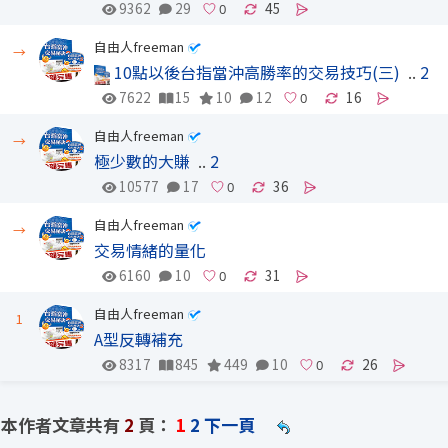
9362
29
45
自由人freeman
→
10點以後台指當沖高勝率的交易技巧(三)
..
2
7622
15
10
12
16
自由人freeman
→
極少數的大賺
..
2
10577
17
36
自由人freeman
→
交易情緒的量化
6160
10
31
自由人freeman
1
A型反轉補充
8317
845
449
10
26
本作者文章共有
2
頁：
1
2
下一頁