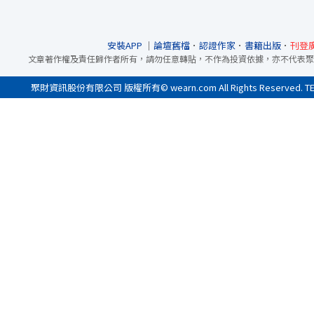
安裝APP
｜
論壇舊檔
．
認證作家
．
書籍出版
．
刊登
文章著作權及責任歸作者所有，請勿任意轉貼，不作為投資依據，亦不代表聚
聚財資訊股份有限公司 版權所有© wearn.com All Rights Reserved. 