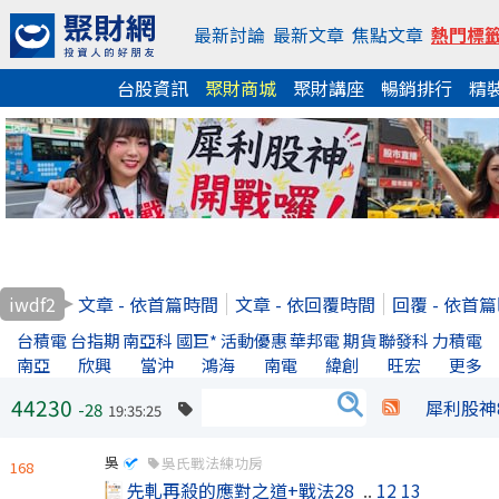
最新討論
最新文章
焦點文章
熱門標
台股資訊
聚財商城
聚財講座
暢銷排行
精
iwdf2
文章 - 依首篇時間
文章 - 依回覆時間
回覆 - 依首
台積電
台指期
南亞科
國巨*
活動優惠
華邦電
期貨
聯發科
力積電
南亞
欣興
當沖
鴻海
南電
緯創
旺宏
更多
44230
犀利股神
-28
19:35:25
吳
吳氏戰法練功房
168
先軋再殺的應對之道+戰法28
..
12
13