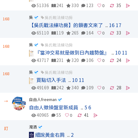
51336
241
330
123
35
吳
吳氏戰法練功房
168
【吳氏戰法練功房】的鎖書文來了
..
16
17
65110
119
265
164
33
吳
吳氏戰法練功房
168
『當沖交易就是做到日內趨勢盤』
..
10
11
43717
231
320
106
24
吳
吳氏戰法練功房
168
買點切入手法
..
10
11
49169
242
340
109
28
自由人freeman
→
自由人徵操盤室新成員
..
5
6
40965
55
41
濁酒
訂
細說黃金右肩
..
2