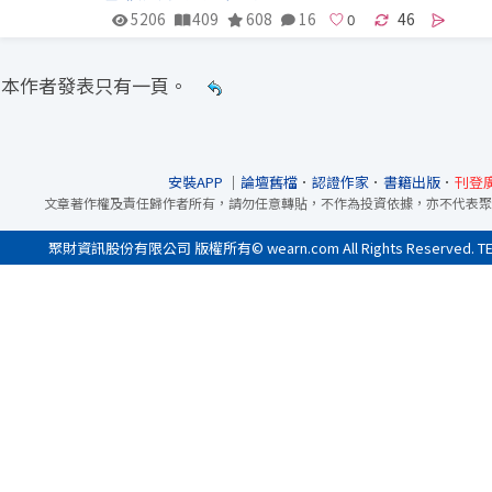
5206
409
608
16
46
本作者發表只有一頁。
安裝APP
｜
論壇舊檔
．
認證作家
．
書籍出版
．
刊登
文章著作權及責任歸作者所有，請勿任意轉貼，不作為投資依據，亦不代表聚
聚財資訊股份有限公司 版權所有© wearn.com All Rights Reserved. 