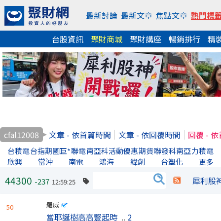
最新討論
最新文章
焦點文章
熱門標
台股資訊
聚財商城
聚財講座
暢銷排行
精
cfal12008
文章 - 依首篇時間
文章 - 依回覆時間
回覆 - 
台積電
台指期
國巨*
聯電
南亞科
活動優惠
期貨
聯發科
南亞
力積電
欣興
當沖
南電
鴻海
緯創
台塑化
更多
44300
犀利股
-237
12:59:25
羅威
50
當耶誕樹高高豎起時
..
2