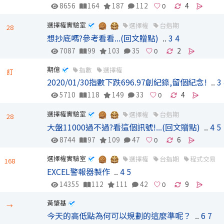
8656
164
187
112
4
選擇權實驗室
選擇權
台指期
28
想抄底嗎?參考看看...(回文贈點)
..
3
4
7087
99
103
35
2
期億
指數
選擇權
訂
2020/01/30指數下跌696.97創紀錄,留個紀念!
..
3
5710
118
149
33
4
選擇權實驗室
選擇權
台指期
28
大盤11000過不過?看這個訊號!...(回文贈點)
..
4
5
8744
97
109
47
6
選擇權實驗室
選擇權
台指期
程式交易
168
EXCEL警報器製作
..
4
5
14355
112
111
42
9
黃肇基
→
今天的高低點為何可以規劃的這麼準呢？
..
6
7