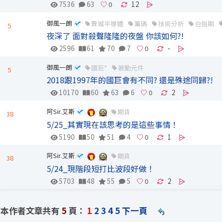
7536
63
12
御風一朗
費城半導體
籌碼
技術分析
台指期
5
夜深了 面對殺聲隆隆的夜盤 你該如何?!
2596
61
70
7
-
御風一朗
國巨*
被動元件
5
2018跟1997年的國巨會有不同? 還是殊途同歸?!
10170
60
63
6
2
阿Sir.艾斯
期貨
38
5/25_其實現在該思考的是這些事情！
5190
50
51
4
1
阿Sir.艾斯
期貨
38
5/24_現階段短打比波段好做！
5703
48
55
5
2
本作者文章共有
5
頁：
1
2
3
4
5
下一頁