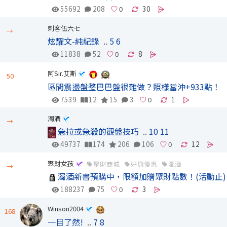
55692
208
30
刺客伍六七
→
炫耀文-純紀錄
..
5
6
11838
52
8
阿Sir.艾斯
50
區間震盪盤整巴巴盤很難做？照樣當沖+933點！
7539
12
15
3
1
濁酒
→
急拉或急殺的觀盤技巧
..
10
11
49737
174
206
106
12
聚財女孩
聚財商城
好康優惠
濁酒
→
濁酒新書預購中，限額加贈聚財點數！(活動止)
188237
75
3
Winson2004
168
一目了然!
..
7
8