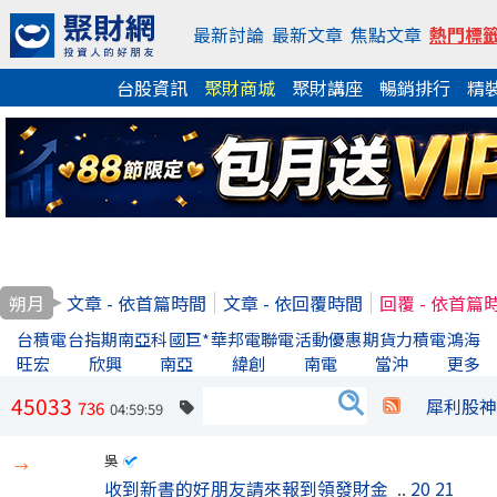
最新討論
最新文章
焦點文章
熱門標
台股資訊
聚財商城
聚財講座
暢銷排行
精
朔月
文章 - 依首篇時間
文章 - 依回覆時間
回覆 - 依首篇
台積電
台指期
南亞科
國巨*
華邦電
聯電
活動優惠
期貨
力積電
鴻海
旺宏
欣興
南亞
緯創
南電
當沖
更多
45033
犀利股神
736
04:59:59
吳
→
收到新書的好朋友請來報到領發財金
..
20
21