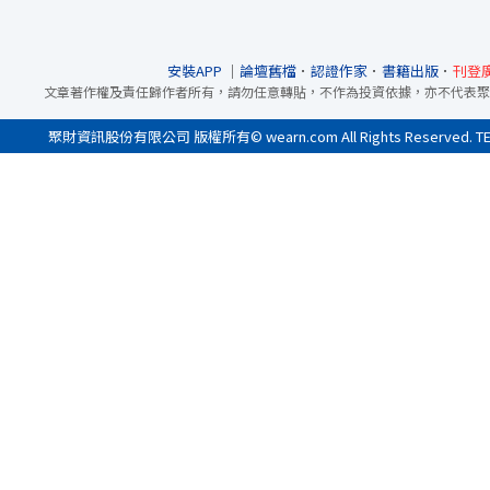
安裝APP
｜
論壇舊檔
．
認證作家
．
書籍出版
．
刊登
文章著作權及責任歸作者所有，請勿任意轉貼，不作為投資依據，亦不代表聚
聚財資訊股份有限公司 版權所有© wearn.com All Rights Reserved. 