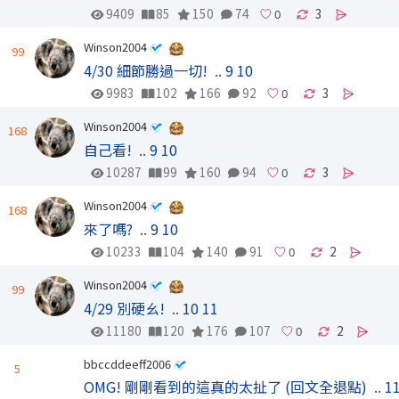
9409
85
150
74
3
Winson2004
99
4/30 細節勝過一切!
..
9
10
9983
102
166
92
3
Winson2004
168
自己看!
..
9
10
10287
99
160
94
3
Winson2004
168
來了嗎?
..
9
10
10233
104
140
91
2
Winson2004
99
4/29 別硬ㄠ!
..
10
11
11180
120
176
107
2
bbccddeeff2006
5
OMG! 剛剛看到的這真的太扯了 (回文全退點)
..
1