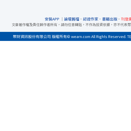
安裝APP
｜
論壇舊檔
．
認證作家
．
書籍出版
．
刊登
文章著作權及責任歸作者所有，請勿任意轉貼，不作為投資依據，亦不代表聚
聚財資訊股份有限公司 版權所有© wearn.com All Rights Reserved. 