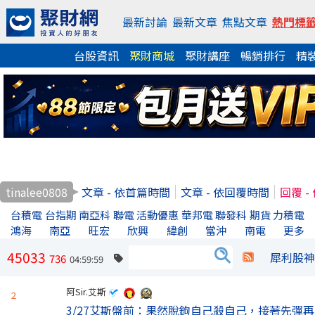
最新討論
最新文章
焦點文章
熱門標
台股資訊
聚財商城
聚財講座
暢銷排行
精
tinalee0808
文章 - 依首篇時間
文章 - 依回覆時間
回覆 
台積電
台指期
南亞科
聯電
活動優惠
華邦電
聯發科
期貨
力積電
鴻海
南亞
旺宏
欣興
緯創
當沖
南電
更多
45033
犀利股神
736
04:59:59
阿Sir.艾斯
2
3/27艾斯盤前：果然脫鉤自己殺自己，接著先彈