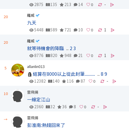
2875
135
213
14
-
羅威
20
九天
5448
589
721
10
1
羅威
20
就等待機會的降臨
..
2
3
8776
820
948
21
1
allanlin013
5
結算在8000以上從此封筆.........
..
8
9
12382
140
116
87
-
雲飛揚
10
一線定江山
2360
32
36
8
-
雲飛揚
→
彭淮南:熱錢回來了