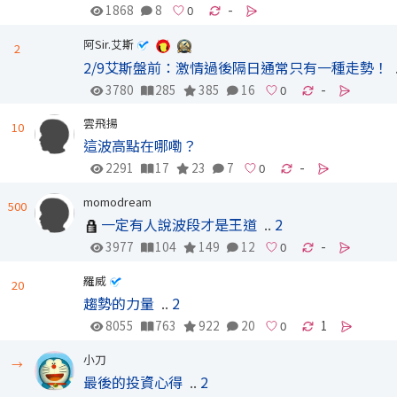
1868
8
-
阿Sir.艾斯
2
2/9艾斯盤前：激情過後隔日通常只有一種走勢！
3780
285
385
16
-
雲飛揚
10
這波高點在哪嘞？
2291
17
23
7
-
momodream
500
一定有人說波段才是王道
..
2
3977
104
149
12
-
羅威
20
趨勢的力量
..
2
8055
763
922
20
1
小刀
→
最後的投資心得
..
2