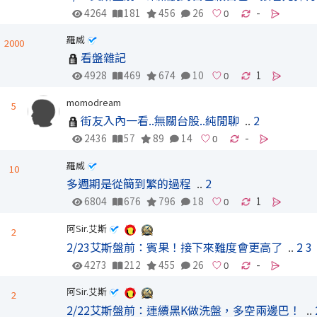
4264
181
456
26
-
羅威
2000
看盤雜記
4928
469
674
10
1
momodream
5
街友入內一看..無關台股..純閒聊
..
2
2436
57
89
14
-
羅威
10
多週期是從簡到繁的過程
..
2
6804
676
796
18
1
阿Sir.艾斯
2
2/23艾斯盤前：賓果！接下來難度會更高了
..
2
3
4273
212
455
26
-
阿Sir.艾斯
2
2/22艾斯盤前：連續黑K做洗盤，多空兩邊巴！
..