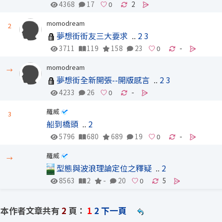
4368
17
2
momodream
2
夢想街街友三大要求
..
2
3
3711
119
158
23
-
momodream
→
夢想街全新開張--開版感言
..
2
3
4233
26
-
羅威
3
船到橋頭
..
2
5796
680
689
19
-
羅威
→
型態與波浪理論定位之釋疑
..
2
8563
2
-
20
5
本作者文章共有
2
頁：
1
2
下一頁