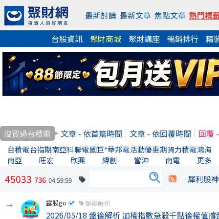
最新討論
最新文章
焦點文章
熱門標
台股資訊
聚財商城
聚財講座
暢銷排行
精
沒買過台積電
文章 - 依首篇時間
文章 - 依回覆時間
回覆 
台積電
台指期
南亞科
聯電
國巨*
華邦電
活動優惠
期貨
力積電
鴻海
南亞
旺宏
欣興
緯創
當沖
南電
更多
45033
犀利股神
736
04:59:59
露股go
盤後解析
→
2026/05/18 盤後解析 加權指數急殺千點後權