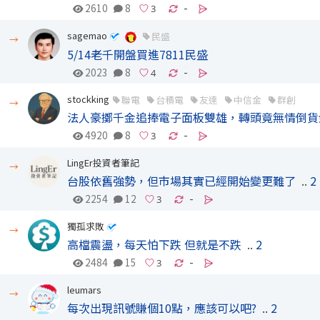
2610
8
-
sagemao
民盛
→
5/14老千開盤買進7811民盛
2023
8
-
stockking
聯電
台積電
友達
中信金
群創
→
法人豪擲千金追捧電子面板雙雄，轉頭竟無情倒貨
4920
8
-
LingEr投資者筆記
→
台股依舊強勢，但市場其實已經開始變更難了
..
2
2254
12
-
獨孤求敗
→
高檔震盪，每天怕下跌 但就是不跌
..
2
2484
15
-
leumars
→
每次出現訊號賺個10點，應該可以吧?
..
2