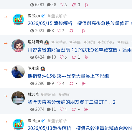
6583
58
3
露股go
盤後解析
→
2026/05/15 盤後解析｜權值創高後急跌放量修
2023
8
-
理財阿涵
台積電
裕民
漢翔
慧洋-KY
聯亞
→
川習會後的財富密碼：17位CEO名單藏玄機，這
8424
13
1
陳永達
→
期指當沖15要訣---異常大量長上下影線
2296
9
-
林志隆
輕原油
硫磺
→
我今天帶著分母群的朋友買了二檔ETF️
..
2
2074
11
-
露股go
盤後解析
→
2026/05/13盤後解析｜權值急殺後量能釋放台