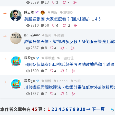
2579
13
-
陳志維
美股
SP500
→
美股這張圖 大家怎麼看？(回文贈點)
..
4
5
7310
50
2
股市韭man
智邦
緯穎
→
緯穎狂飆天價、智邦利多反殺！AI伺服器雙強上演
2667
8
-
露股go
半導體
日圓貶值
→
日圓貶值擊穿出口神話與美股強勁數據帶動半導體
1609
7
1
露股go
關稅
OpenAI
軟銀
→
川普遭認證關稅違法、軟銀計畫降低對外ai依賴與O
1837
7
1
本作者文章共有
45
頁：
1
2
3
4
5
6
7
8
9
10
→
下一頁