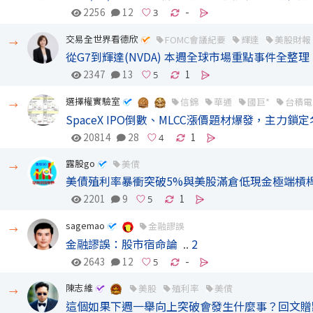
2256
12
-
交易全世界看德欣
FOMC會議紀要
輝達
美股財報
→
從G7到輝達(NVDA) 本週全球市場重點事件全整理
2347
13
1
選擇權實驗室
信錦
華通
國巨*
台積電
→
SpaceX IPO倒數、MLCC漲價題材爆發，主力鎖定
20814
28
1
露股go
美債
→
美債殖利率暴衝突破5%與美股滿倉低現金極端槓
2201
9
1
sagemao
金融謬誤
→
金融謬誤：股市宿命論
..
2
2643
12
-
陳志維
美股
殖利率
美債
→
這個如果下週一舉向上突破會發生什麼事？回文贈