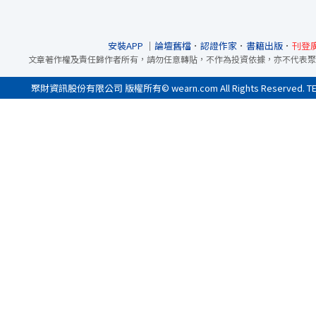
安裝APP
｜
論壇舊檔
．
認證作家
．
書籍出版
．
刊登
文章著作權及責任歸作者所有，請勿任意轉貼，不作為投資依據，亦不代表聚
聚財資訊股份有限公司 版權所有© wearn.com All Rights Reserved. 