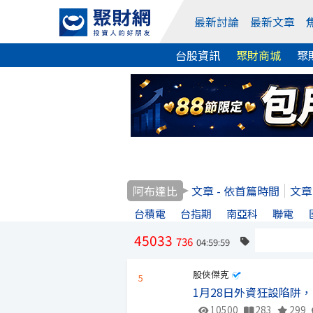
最新討論
最新文章
台股資訊
聚財商城
聚
阿布達比
文章 - 依首篇時間
文章
台積電
台指期
南亞科
聯電
45033
736
04:59:59
股俠傑克
5
1月28日外資狂設陷阱，
10500
283
299