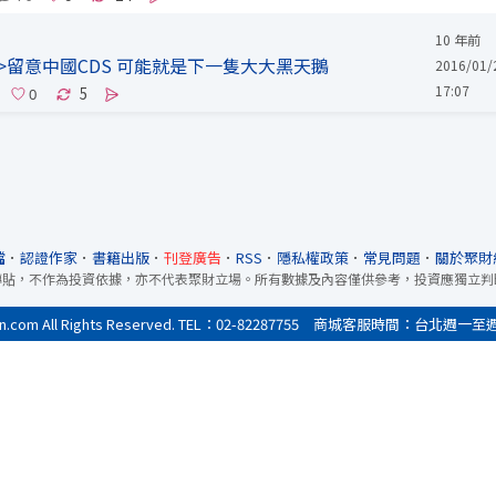
10 年前
>留意中國CDS 可能就是下一隻大大黑天鵝
2016/01/
17:07
5
檔
．
認證作家
．
書籍出版
．
刊登廣告
．
RSS
．
隱私權政策
．
常見問題
．
關於聚財
轉貼，不作為投資依據，亦不代表聚財立場。所有數據及內容僅供參考，投資應獨立判
All Rights Reserved. TEL：02-82287755 商城客服時間：台北週一至週五9:0