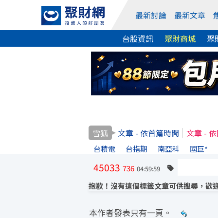
最新討論
最新文章
台股資訊
聚財商城
聚
雪狐
文章 - 依首篇時間
文章 - 
台積電
台指期
南亞科
國巨*
45033
736
04:59:59
抱歉！沒有這個標籤文章可供搜尋，歡迎
本作者發表只有一頁。