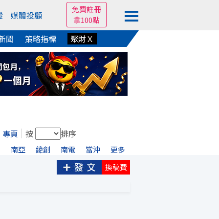
免費註冊
蹤
媒體投顧
拿100點
新聞
策略指標
聚財Ｘ
專頁
按
排序
興
南亞
緯創
南電
當沖
更多
換稿費