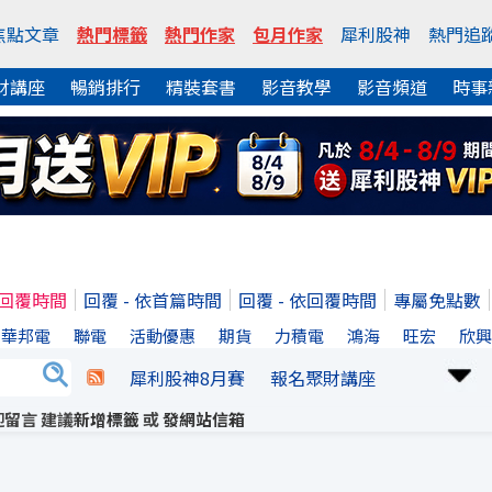
焦點文章
熱門標籤
熱門作家
包月作家
犀利股神
熱門追
財講座
暢銷排行
精裝套書
影音教學
影音頻道
時事
依回覆時間
回覆 - 依首篇時間
回覆 - 依回覆時間
專屬免點數
華邦電
聯電
活動優惠
期貨
力積電
鴻海
旺宏
欣
犀利股神8月賽
報名聚財講座
留言 建議
新增標籤
或
發網站信箱