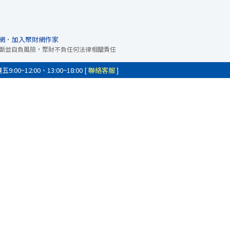
網
．
加入聚財網作家
斷並自負風險，聚財不負任何法律相關責任
0~12:00、13:00~18:00 [
聯絡客服
]