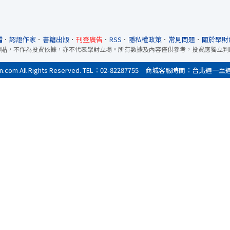
檔
．
認證作家
．
書籍出版
．
刊登廣告
．
RSS
．
隱私權政策
．
常見問題
．
關於聚財
轉貼，不作為投資依據，亦不代表聚財立場。所有數據及內容僅供參考，投資應獨立判
All Rights Reserved. TEL：02-82287755 商城客服時間：台北週一至週五9:0