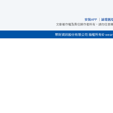
安裝APP
｜
論壇舊
文章著作權及責任歸作者所有，請勿任意
聚財資訊股份有限公司 版權所有© wearn.com 