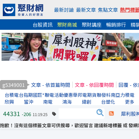
最新討論
最新文章
焦點文章
熱門標
台股資訊
聚財商城
聚財講座
暢銷排行
精
g5349001
文章 - 依首篇時間
文章 - 依回覆時間
回覆 - 
台積電
台指期
國巨*
聯電
活動優惠
華邦電
期貨
聯發科
南亞
力積電
欣興
當沖
南電
鴻海
緯創
台塑化
更多
44331
犀利股
-206
11:19:25
抱歉！沒有這個標籤文章可供搜尋，歡迎留言 建議
新增標籤
或
發網