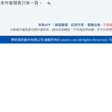
本作者發表只有一頁。
安裝APP
｜
論壇舊檔
．
認證作家
．
書籍出版
．
刊登
文章著作權及責任歸作者所有，請勿任意轉貼，不作為投資依據，亦不代表聚
聚財資訊股份有限公司 版權所有© wearn.com All Rights Reserved. 