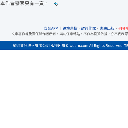
本作者發表只有一頁。
安裝APP
｜
論壇舊檔
．
認證作家
．
書籍出版
．
刊登
文章著作權及責任歸作者所有，請勿任意轉貼，不作為投資依據，亦不代表聚
聚財資訊股份有限公司 版權所有© wearn.com All Rights Reserved. 