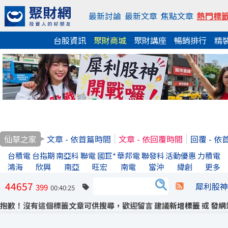
最新討論
最新文章
焦點文章
熱門標
台股資訊
聚財商城
聚財講座
暢銷排行
精
仙草之家
文章 - 依首篇時間
文章 - 依回覆時間
回覆 - 
台積電
台指期
南亞科
聯電
國巨*
華邦電
聯發科
活動優惠
力積電
鴻海
欣興
南亞
旺宏
南電
當沖
緯創
更多
44657
犀利股神
399
00:40:25
抱歉！沒有這個標籤文章可供搜尋，歡迎留言 建議
新增標籤
或
發網