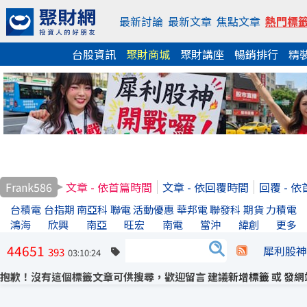
最新討論
最新文章
焦點文章
熱門標
台股資訊
聚財商城
聚財講座
暢銷排行
精
Frank586
文章 - 依首篇時間
文章 - 依回覆時間
回覆 - 
台積電
台指期
南亞科
聯電
活動優惠
華邦電
聯發科
期貨
力積電
鴻海
欣興
南亞
旺宏
南電
當沖
緯創
更多
44651
犀利股神
393
03:10:24
抱歉！沒有這個標籤文章可供搜尋，歡迎留言 建議
新增標籤
或
發網