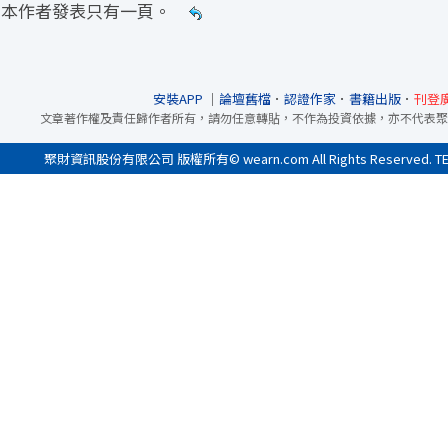
本作者發表只有一頁。
安裝APP
｜
論壇舊檔
．
認證作家
．
書籍出版
．
刊登
文章著作權及責任歸作者所有，請勿任意轉貼，不作為投資依據，亦不代表聚
聚財資訊股份有限公司 版權所有© wearn.com All Rights Reserved. 