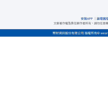
安裝APP
｜
論壇舊
文章著作權及責任歸作者所有，請勿任意
聚財資訊股份有限公司 版權所有© wearn.com 