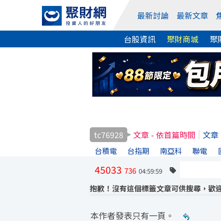
最新討論
最新文章
台股資訊
聚財商城
聚
tc76928
文章 - 依首篇時間
文章
台積電
台指期
南亞科
聯電
45033
736
04:59:59
抱歉！沒有這個標籤文章可供搜尋，歡迎
本作者發表只有一頁。