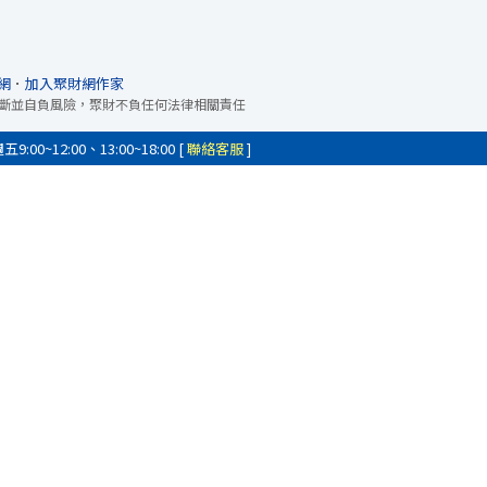
網
．
加入聚財網作家
斷並自負風險，聚財不負任何法律相關責任
0~12:00、13:00~18:00 [
聯絡客服
]