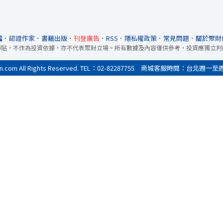
檔
．
認證作家
．
書籍出版
．
刊登廣告
．
RSS
．
隱私權政策
．
常見問題
．
關於聚財
轉貼，不作為投資依據，亦不代表聚財立場。所有數據及內容僅供參考，投資應獨立判
All Rights Reserved. TEL：02-82287755 商城客服時間：台北週一至週五9:0