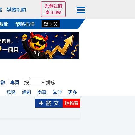
免費註冊
蹤
媒體投顧
拿100點
新聞
策略指標
聚財Ｘ
點數
專頁
按
排序
宏
欣興
緯創
南電
當沖
更多
換稿費