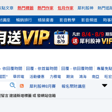
焦點文章
熱門標籤
熱門作家
包月作家
犀利股神
熱門追
財講座
暢銷排行
精裝套書
影音教學
影音頻道
時事
 - 依回覆時間
回覆 - 依首篇時間
回覆 - 依回覆時間
專屬免
國巨*
華邦電
活動優惠
力積電
期貨
鴻海
南亞
旺
犀利股神8月賽
報名聚財講座
留言 建議
新增標籤
或
發網站信箱