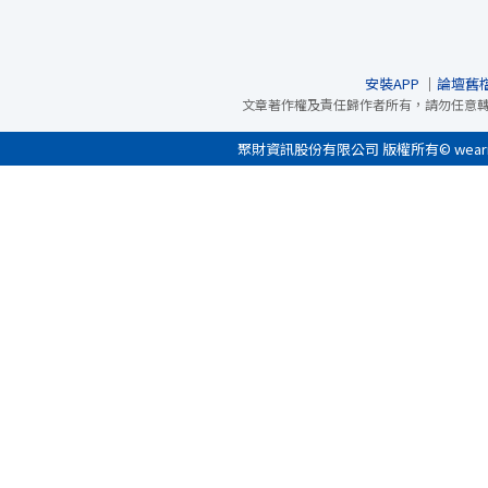
安裝APP
｜
論壇舊
文章著作權及責任歸作者所有，請勿任意
聚財資訊股份有限公司 版權所有© wearn.com 