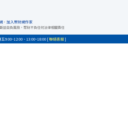
網
．
加入聚財網作家
斷並自負風險，聚財不負任何法律相關責任
0~12:00、13:00~18:00 [
聯絡客服
]