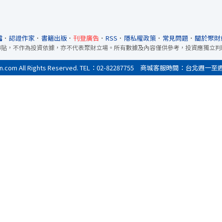
檔
．
認證作家
．
書籍出版
．
刊登廣告
．
RSS
．
隱私權政策
．
常見問題
．
關於聚財
轉貼，不作為投資依據，亦不代表聚財立場。所有數據及內容僅供參考，投資應獨立判
All Rights Reserved. TEL：02-82287755 商城客服時間：台北週一至週五9:0