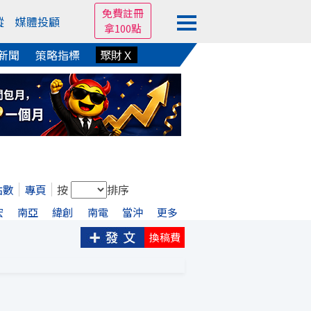
免費註冊
蹤
媒體投顧
拿100點
新聞
策略指標
聚財Ｘ
點數
專頁
按
排序
宏
南亞
緯創
南電
當沖
更多
換稿費