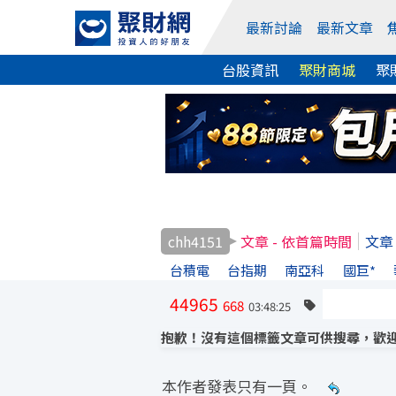
最新討論
最新文章
台股資訊
聚財商城
聚
chh4151
文章 - 依首篇時間
文章
台積電
台指期
南亞科
國巨*
44965
668
03:48:25
抱歉！沒有這個標籤文章可供搜尋，歡迎
本作者發表只有一頁。