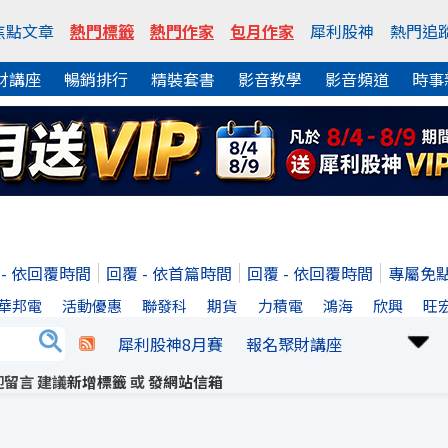
焦點文章
熱門標籤
熱門作家
包月作家
犀利股神
熱門追
財講座
暢銷排行
精裝套書
影音教學
影音頻道
時事
 - 依回覆時間
回覆 - 依首篇時間
回覆 - 依回覆時間
專屬免
華邦電
活動優惠
聯發科
期貨
力積電
鴻海
欣興
旺
犀利股神8月賽
報名聚財講座
留言 建議
新增標籤
或
發網站信箱