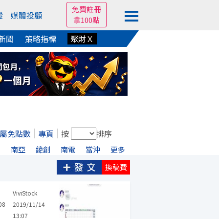
免費註冊
蹤
媒體投顧
拿100點
新聞
策略指標
聚財Ｘ
屬免點數
專頁
按
排序
宏
南亞
緯創
南電
當沖
更多
換稿費
ViviStock
08
2019/11/14
13:07