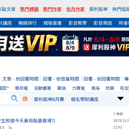
焦點文章
熱門標籤
熱門作家
包月作家
犀利股神
熱門追
財講座
暢銷排行
精裝套書
影音教學
影音頻道
時事
文章 - 依回覆時間
回覆 - 依首篇時間
回覆 - 依回覆時間
專
國巨*
華邦電
活動優惠
期貨
力積電
鴻海
欣興
旺
犀利股神8月賽
報名聚財講座
7 年前
學生知道今天最低點要進場?)
2019/11/
12:02
13