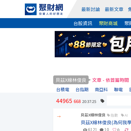
最新討論
最新文章
台股資訊
聚財商城
聚
貝茲X線林俊良
文章 - 依首篇時間
台積電
台指期
南亞科
聯電
44965
668
20:37:25
貝茲X線林俊良
指數
AI
→
貝茲X線林俊良(為何我
6121
10