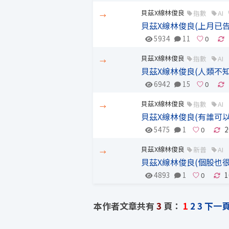
貝茲X線林俊良
指數
AI
→
貝茲X線林俊良(上月已告
5934
11
貝茲X線林俊良
指數
AI
→
貝茲X線林俊良(人類不
6942
15
貝茲X線林俊良
指數
AI
→
貝茲X線林俊良(有誰可以
5475
1
2
貝茲X線林俊良
新普
AI
→
貝茲X線林俊良(個股也很
4893
1
1
本作者文章共有
3
頁：
1
2
3
下一