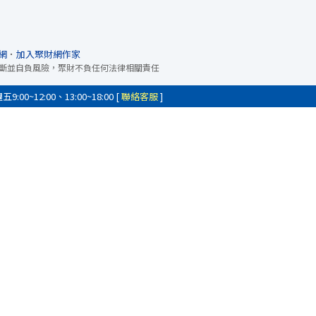
網
．
加入聚財網作家
斷並自負風險，聚財不負任何法律相關責任
0~12:00、13:00~18:00 [
聯絡客服
]