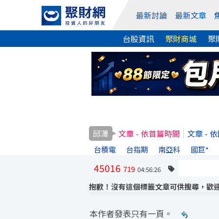
最新討論
最新文章
台股資訊
聚財商城
聚
邱澤
文章 - 依首篇時間
文章 - 
台積電
台指期
南亞科
國巨*
45016
719
04:56:26
抱歉！沒有這個標籤文章可供搜尋，歡迎
本作者發表只有一頁。