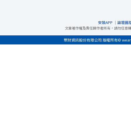
安裝APP
｜
論壇舊
文章著作權及責任歸作者所有，請勿任意
聚財資訊股份有限公司 版權所有© wearn.com 