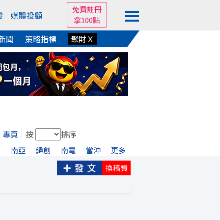
免費註冊
蹤
媒體投顧
拿100點
新聞
策略指標
聚財Ｘ
專頁
按
排序
宏
南亞
緯創
南電
當沖
更多
換稿費