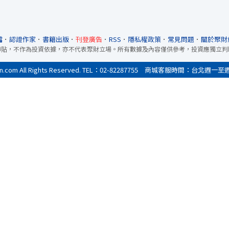
檔
．
認證作家
．
書籍出版
．
刊登廣告
．
RSS
．
隱私權政策
．
常見問題
．
關於聚財
轉貼，不作為投資依據，亦不代表聚財立場。所有數據及內容僅供參考，投資應獨立判
All Rights Reserved. TEL：02-82287755 商城客服時間：台北週一至週五9:0