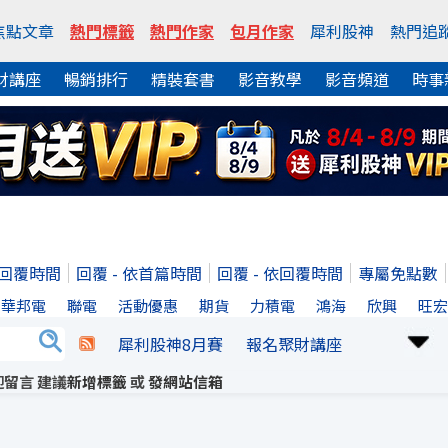
焦點文章
熱門標籤
熱門作家
包月作家
犀利股神
熱門追
財講座
暢銷排行
精裝套書
影音教學
影音頻道
時事
依回覆時間
回覆 - 依首篇時間
回覆 - 依回覆時間
專屬免點數
華邦電
聯電
活動優惠
期貨
力積電
鴻海
欣興
旺
犀利股神8月賽
報名聚財講座
留言 建議
新增標籤
或
發網站信箱