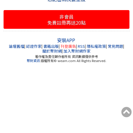
非會員
免費註冊再送20點
安裝APP
論壇舊檔
|
認證作家
|
書籍出版
|
刊登廣告
|
RSS
|
隱私權政策
|
常見問題
|
關於聚財網
|
加入聚財網作家
著作權及責任歸作者所有 資訊數據僅供參考
聚財資訊
版權所有© wearn.com All Rights Reserved.