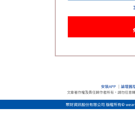
安裝APP
｜
論壇舊
文章著作權及責任歸作者所有，請勿任意
聚財資訊股份有限公司 版權所有© wearn.com 