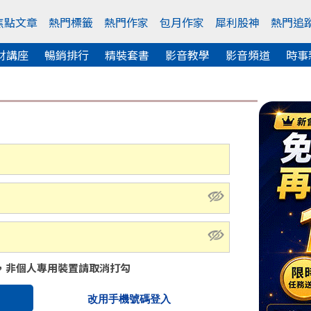
焦點文章
熱門標籤
熱門作家
包月作家
犀利股神
熱門追
財講座
暢銷排行
精裝套書
影音教學
影音頻道
時事
，非個人專用裝置請取消打勾
改用手機號碼登入