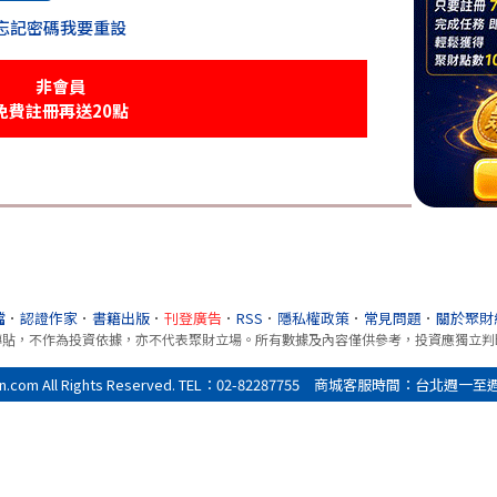
忘記密碼我要重設
非會員
免費註冊再送20點
檔
．
認證作家
．
書籍出版
．
刊登廣告
．
RSS
．
隱私權政策
．
常見問題
．
關於聚財
轉貼，不作為投資依據，亦不代表聚財立場。所有數據及內容僅供參考，投資應獨立判
All Rights Reserved. TEL：02-82287755 商城客服時間：台北週一至週五9:0