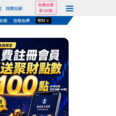
免費註冊
蹤
媒體投顧
拿100點
新聞
策略指標
聚財Ｘ