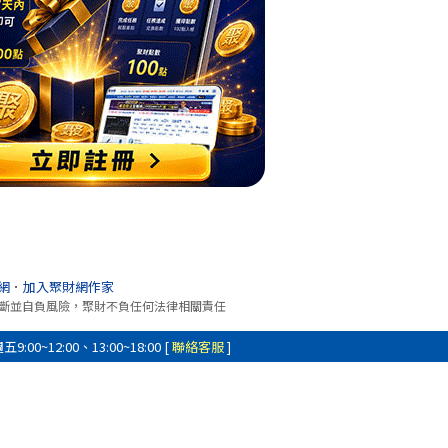
網
．
加入聚財網作家
斷並自負風險，聚財不負任何法律相關責任
0~12:00、13:00~18:00 [
聯絡客服
]