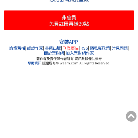
非會員
免費註冊再送20點
安裝APP
論壇舊檔
|
認證作家
|
書籍出版
|
刊登廣告
|
RSS
|
隱私權政策
|
常見問題
|
關於聚財網
|
加入聚財網作家
著作權及責任歸作者所有 資訊數據僅供參考
聚財資訊
版權所有© wearn.com All Rights Reserved.