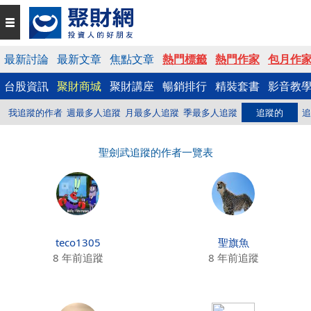
最新討論
最新文章
焦點文章
熱門標籤
熱門作家
包月作
台股資訊
聚財商城
聚財講座
暢銷排行
精裝套書
影音教
我追蹤的作者
週最多人追蹤
月最多人追蹤
季最多人追蹤
追蹤的
追
聖劍武追蹤的作者一覽表
teco1305
聖旗魚
8 年前追蹤
8 年前追蹤