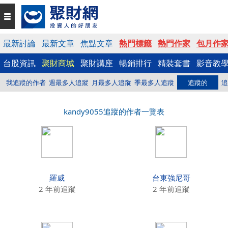
最新討論
最新文章
焦點文章
熱門標籤
熱門作家
包月作
台股資訊
聚財商城
聚財講座
暢銷排行
精裝套書
影音教
我追蹤的作者
週最多人追蹤
月最多人追蹤
季最多人追蹤
追蹤的
追
kandy9055追蹤的作者一覽表
羅威
台東強尼哥
2 年前追蹤
2 年前追蹤