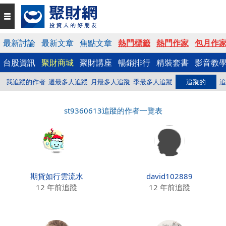
最新討論
最新文章
焦點文章
熱門標籤
熱門作家
包月作
台股資訊
聚財商城
聚財講座
暢銷排行
精裝套書
影音教
我追蹤的作者
週最多人追蹤
月最多人追蹤
季最多人追蹤
追蹤的
追
st9360613追蹤的作者一覽表
期貨如行雲流水
david102889
12 年前追蹤
12 年前追蹤