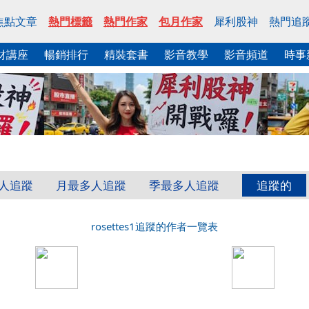
焦點文章
熱門標籤
熱門作家
包月作家
犀利股神
熱門追
財講座
暢銷排行
精裝套書
影音教學
影音頻道
時事
人追蹤
月最多人追蹤
季最多人追蹤
追蹤的
rosettes1追蹤的作者一覽表