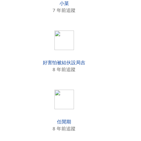
小菜
7 年前追蹤
好害怕被結伙設局吉
8 年前追蹤
任閒期
8 年前追蹤